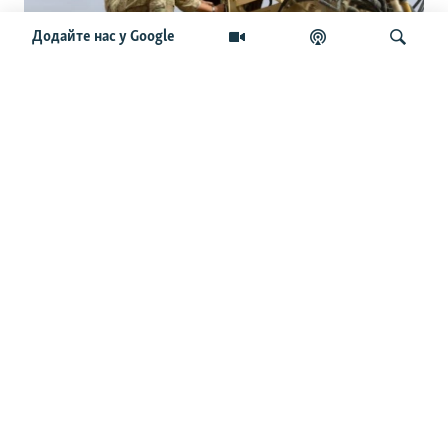
Додайте нас у Google
Нідерланди не можуть надати Україні
додаткові перехоплювачі Patriot зі
своїх запасів – Міноборони
Шукати
ОСТАННІ НОВИНИ
15:45
Біля нафтового танкера в Ормузькій протоці сталися
два вибухи – UKMTO
15:09
Нідерланди не можуть надати Україні додаткові
перехоплювачі Patriot зі своїх запасів – Міноборони