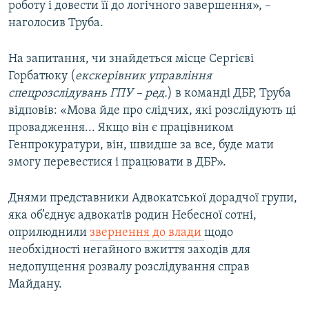
роботу і довести її до логічного завершення», –
наголосив Труба.
На запитання, чи знайдеться місце Сергієві
Горбатюку (
екскерівник управління
спецрозслідувань ГПУ – ред.
) в команді ДБР, Труба
відповів: «Мова йде про слідчих, які розслідують ці
провадження... Якщо він є працівником
Генпрокуратури, він, швидше за все, буде мати
змогу перевестися і працювати в ДБР».
Днями представники Адвокатської дорадчої групи,
яка об’єднує адвокатів родин Небесної сотні,
оприлюднили
звернення до влади
щодо
необхідності негайного вжиття заходів для
недопущення розвалу розслідування справ
Майдану.