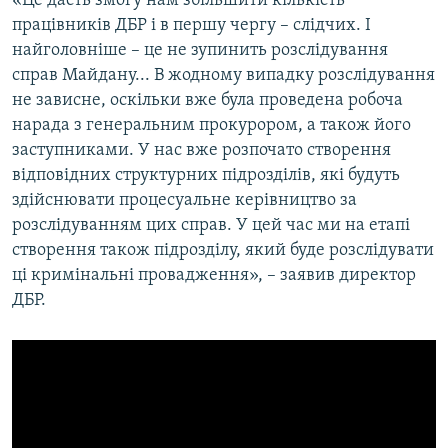
«Це дасть змогу нам збільшити кількість
працівників ДБР і в першу чергу – слідчих. І
найголовніше – це не зупинить розслідування
Усі сайти RFE/RL
справ Майдану... В жодному випадку розслідування
не зависне, оскільки вже була проведена робоча
нарада з генеральним прокурором, а також його
заступниками. У нас вже розпочато створення
відповідних структурних підрозділів, які будуть
здійснювати процесуальне керівництво за
розслідуванням цих справ. У цей час ми на етапі
створення також підрозділу, який буде розслідувати
ці кримінальні провадження», – заявив директор
ДБР.