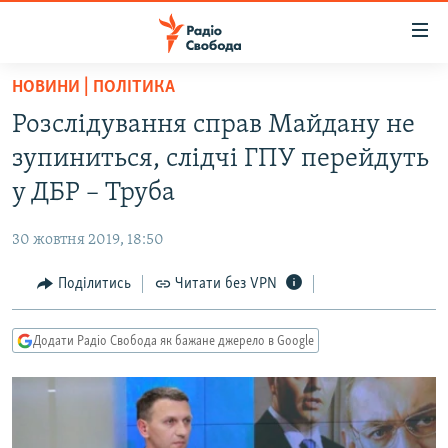
Доступність
посилання
Перейти
НОВИНИ | ПОЛІТИКА
до
РАДІО СВОБОДА – 70 РОКІВ
Розслідування справ Майдану не
основного
ВСЕ ЗА ДОБУ
матеріалу
зупиниться, слідчі ГПУ перейдуть
СТАТТІ
Перейти
у ДБР – Труба
до
ВІЙНА
ПОЛІТИКА
основної
30 жовтня 2019, 18:50
РОСІЙСЬКА «ФІЛЬТРАЦІЯ»
ЕКОНОМІКА
навігації
Перейти
Поділитись
Читати без VPN
ДОНБАС.РЕАЛІЇ
СУСПІЛЬСТВО
до
КРИМ.РЕАЛІЇ
КУЛЬТУРА
пошуку
Додати Радіо Свобода як бажане джерело в Google
ТИ ЯК?
СПОРТ
СХЕМИ
УКРАЇНА
ПРИАЗОВ’Я
СВІТ