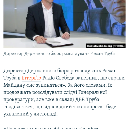
КИТАЙ.ВИКЛИКИ
МУЛЬТИМЕДІА
ФОТО
СПЕЦПРОЄКТИ
ПОДКАСТИ
Директор Державного бюро розслідувань Роман Труба
КРИМ РЕАЛІЇ
РУС
Директор Державного бюро розслідувань Роман
Труба в
інтерв’ю
Радіо Свобода запевнив, що справи
УКР
Майдану «не зупиняться». За його словами, їх
КТАТ
продовжать розслідувати слідчі Генеральної
прокуратури, але вже в складі ДБР. Труба
ДОЛУЧАЙСЯ!
сподівається, що відповідний законопроєкт буде
ухвалений у листопаді.