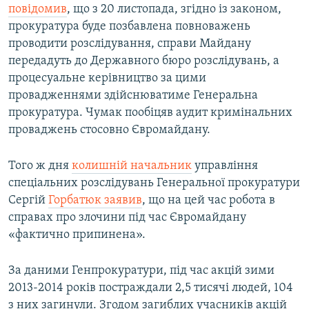
повідомив
, що з 20 листопада, згідно із законом,
прокуратура буде позбавлена повноважень
проводити розслідування, справи Майдану
передадуть до Державного бюро розслідувань, а
процесуальне керівництво за цими
провадженнями здійснюватиме Генеральна
прокуратура. Чумак пообіцяв аудит кримінальних
проваджень стосовно Євромайдану.
Того ж дня
колишній начальник
управління
спеціальних розслідувань Генеральної прокуратури
Сергій
Горбатюк заявив
, що на цей час робота в
справах про злочини під час Євромайдану
«фактично припинена».
За даними Генпрокуратури, під час акцій зими
2013-2014 років постраждали 2,5 тисячі людей, 104
з них загинули. Згодом загиблих учасників акцій