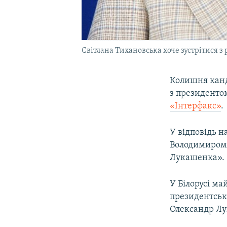
Світлана Тихановська хоче зустрітися 
Колишня канди
з президентом
«Інтерфакс»
.
У відповідь н
Володимиром 
Лукашенка».
У Білорусі ма
президентськи
Олександр Л