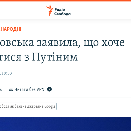
ЖНАРОДНІ
овська заявила, що хоче
ітися з Путіним
 18:53
ь
Читати без VPN
обода як бажане джерело в Google