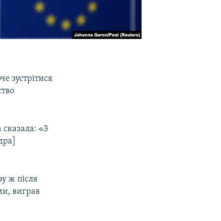
че зустрітися
ство
 сказала: «З
дра]
зу ж після
ми, виграв