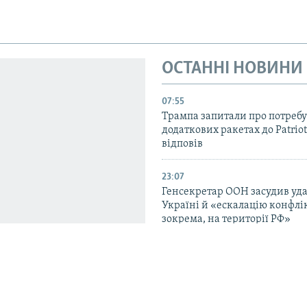
ОСТАННІ НОВИНИ
07:55
Трампа запитали про потребу
додаткових ракетах до Patriot
відповів
23:07
Генсекретар ООН засудив уда
Україні й «ескалацію конфлік
зокрема, на території РФ»
22:22
США запровадили санкції про
пов’язаних із закупівлями зб
Куби