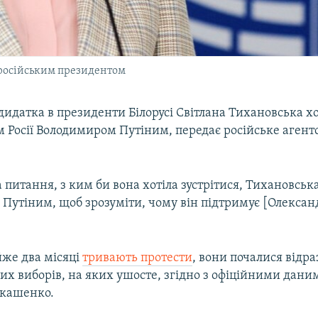
з російським президентом
датка в президенти Білорусі Світлана Тихановська хо
 Росії Володимиром Путіним, передає російське агент
а питання, з ким би вона хотіла зустрітися, Тихановська
Путіним, щоб зрозуміти, чому він підтримує [Олексан
йже два місяці
тривають протести
, вони почалися відра
х виборів, на яких ушосте, згідно з офіційними дани
укашенко.