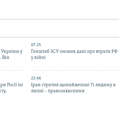
07:25
 України у
Генштаб ЗСУ оновив дані про втрати РФ
. Він
у війні
22:46
ри Росії по
Іран стратив щонайменше 71 людину в
ту,
липні – правозахисники
21:52
ти осіб,
Федоров щодо можливості повернутися
рої для
на посаду міністра оборони: на сьогодні
немає чіткого «ні»