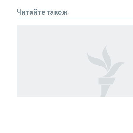
РУС
Читайте також
УКР
КТАТ
ДОЛУЧАЙСЯ!
Усі сайти RFE/RL