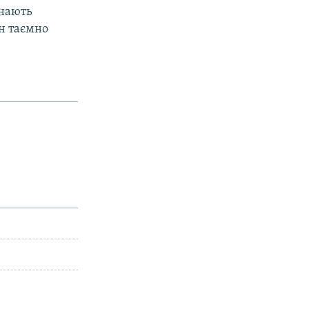
знають
ін таємно