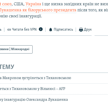
й союз
, США,
Україна
і ще низка західних країн не ви
Лукашенка як білоруського президента
після того, як в
нію своєї інавгурації.
ь
Читати без VPN
Підписатись
Друк
овини | Міжнародні
 ТЕМУ
за Макроном зустрінеться з Тихановською
еться з Тихановською у Вільнюсі – AFP
мну інавгурацію Олександра Лукашенка