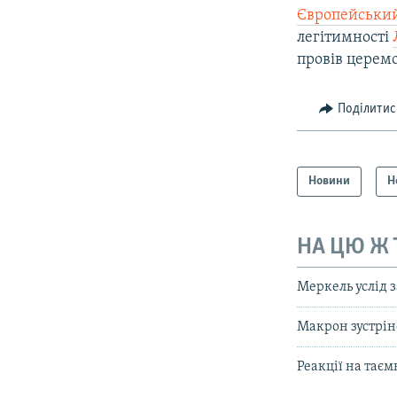
Європейськи
легітимності
провів церемо
Поділитис
Новини
Н
НА ЦЮ Ж
Меркель услід 
Макрон зустрін
Реакції на тає
КРИМ РЕАЛІЇ