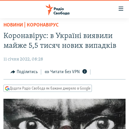
Доступність
посилання
Перейти
НОВИНИ | КОРОНАВІРУС
до
РАДІО СВОБОДА – 70 РОКІВ
Коронавірус: в Україні виявили
основного
ВСЕ ЗА ДОБУ
матеріалу
майже 5,5 тисяч нових випадків
СТАТТІ
Перейти
до
11 січня 2022, 08:28
ВІЙНА
ПОЛІТИКА
основної
РОСІЙСЬКА «ФІЛЬТРАЦІЯ»
Поділитись
Читати без VPN
ЕКОНОМІКА
навігації
Перейти
ДОНБАС.РЕАЛІЇ
СУСПІЛЬСТВО
до
Додати Радіо Свобода як бажане джерело в Google
КРИМ.РЕАЛІЇ
КУЛЬТУРА
пошуку
ТИ ЯК?
СПОРТ
СХЕМИ
УКРАЇНА
КИТАЙ.ВИКЛИКИ
СВІТ