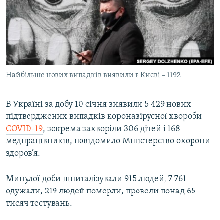
МУЛЬТИМЕДІА
ФОТО
СПЕЦПРОЄКТИ
ПОДКАСТИ
Найбільше нових випадків виявили в Києві – 1192
КРИМ РЕАЛІЇ
РУС
В Україні за добу 10 січня виявили 5 429 нових
підтверджених випадків коронавірусної хвороби
УКР
COVID-19
, зокрема захворіли 306 дітей і 168
КТАТ
медпрацівників, повідомило Міністерство охорони
здоров’я.
ДОЛУЧАЙСЯ!
Минулої доби шпиталізували 915 людей, 7 761 –
одужали, 219 людей померли, провели понад 65
тисяч тестувань.