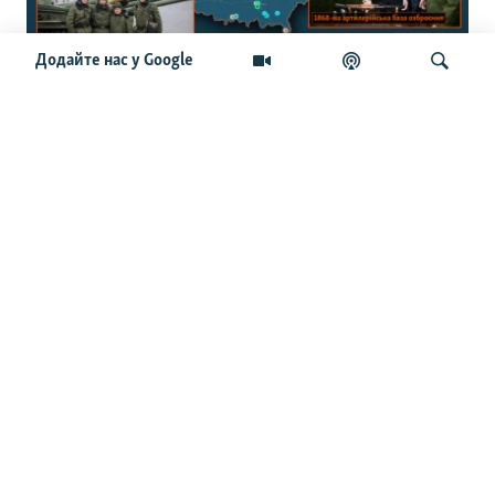
Додайте нас у Google
150 військових об’єктів: журналісти
створили інтерактивну мапу
військової інфраструктури Білорусі
Шукати
ОСТАННІ НОВИНИ
17:08
У Києві попрощалися із польським волонтером, який
загинув від удару РФ у Харкові
16:49
Двоє рятувальників постраждали через повторну атаку
РФ у Запорізькому районі – ОВА