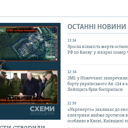
ОСТАННІ НОВИНИ
13:14
Зросла кількість жертв остан
РФ по Києву: у лікарні помер 
12:34
ЗМІ: у Німеччині заперечили
борту українського Ан-124 в 
Лейпцига були боєприпаси
11:39
«Укренерго» закликає до еко
електрики майже протягом вс
особливо в Києві, Київщині 
істи створили