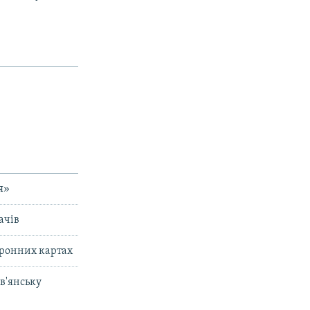
я»
ачів
тронних картах
ов'янську