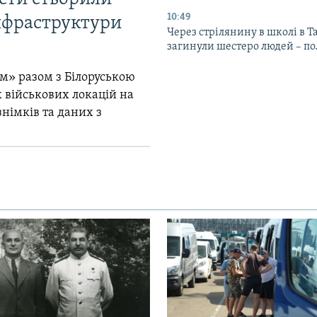
10:49
інфраструктури
Через стрілянину в школі в Т
загинули шестеро людей – по
м» разом з Білоруською
 військових локацій на
знімків та даних з