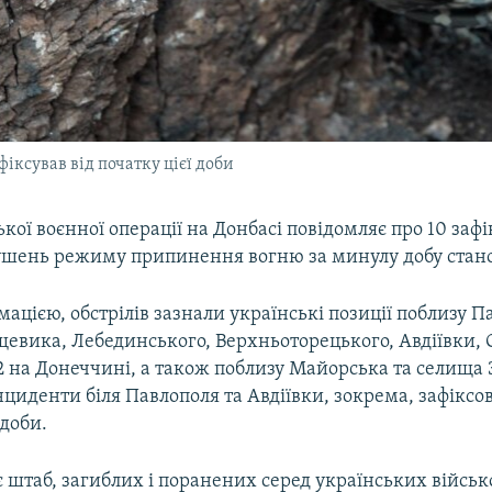
іксував від початку цієї доби
кої воєнної операції на Донбасі повідомляє про 10 заф
ушень режиму припинення вогню за минулу добу стано
мацією, обстрілів зазнали українські позиції поблизу П
щевика, Лебединського, Верхньоторецького, Авдіївки, 
2 на Донеччині, а також поблизу Майорська та селища 
циденти біля Павлополя та Авдіївки, зокрема, зафіксо
 доби.
 штаб, загиблих і поранених серед українських війсь