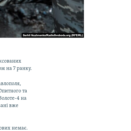
іксованих
м на 7 ранку.
авлополя,
Опитного та
Золоте-4 на
вані вже
кових немає.