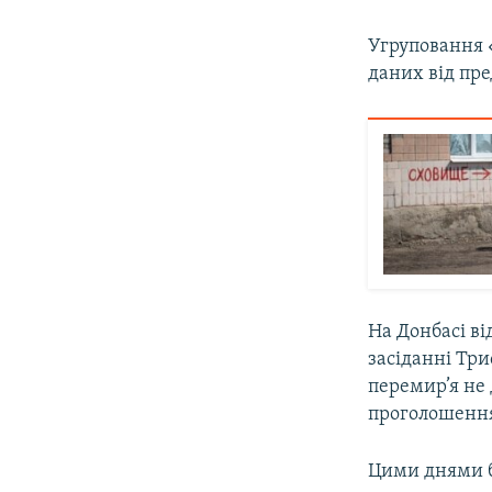
Угруповання «
даних від пр
На Донбасі ві
засіданні Три
перемир’я не 
проголошенн
Цими днями б