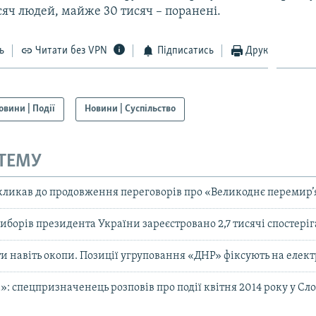
сяч людей, майже 30 тисяч – поранені.
ь
Читати без VPN
Підписатись
Друк
овини | Події
Новини | Суспільство
 ТЕМУ
кликав до продовження переговорів про «Великоднє перемир’
иборів президента України зареєстровано 2,7 тисячі спостеріг
 навіть окопи. Позиції угруповання «ДНР» фіксують на елек
: спецпризначенець розповів про події квітня 2014 року у Сл