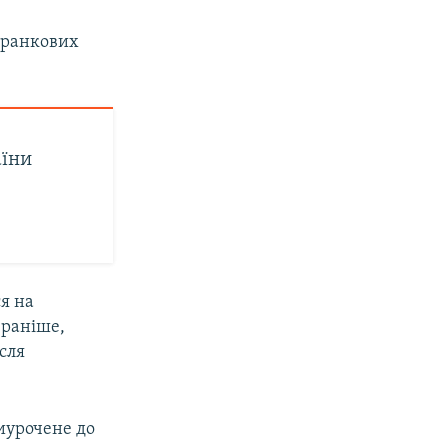
, ранкових
аїни
я на
 раніше,
сля
иурочене до