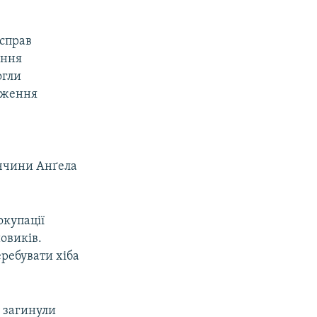
 справ
оння
огли
вження
ччини Анґела
окупації
овиків.
еребувати хіба
у загинули