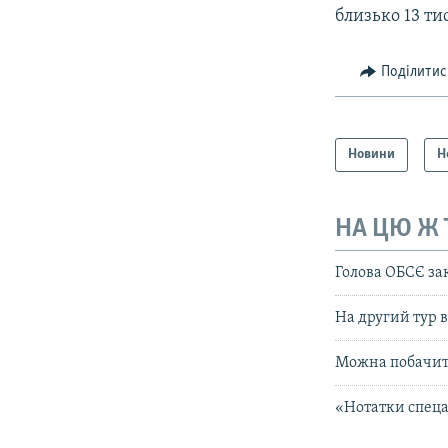
близько 13 ти
Поділитис
Новини
Н
НА ЦЮ Ж
Голова ОБСЄ за
На другий тур в
Можна побачити
«Нотатки спеца»