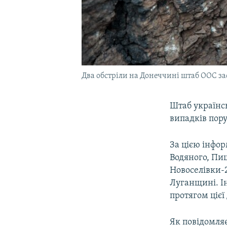
Два обстріли на Донеччині штаб ООС заф
Штаб українсь
випадків пор
За цією інфор
Водяного, Пи
Новоселівки-
Луганщині. Ін
протягом цієї
Як повідомляє