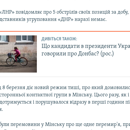
ЛНР» повідомляє про 5 обстрілів своїх позицій за добу
едставників угруповання «ДНР» наразі немає.
ДИВІТЬСЯ ТАКОЖ:
Що кандидати в президенти Укр
говорили про Донбас? (рос.)
д 8 березня діє новий режим тиші, про який домовилис
сторонньої контактної групи в Мінську. Цього разу, як і
дотримується і порушувалося відразу в перші години пі
я.
ули перемовини у Мінську про ще одне перемир'я, пр