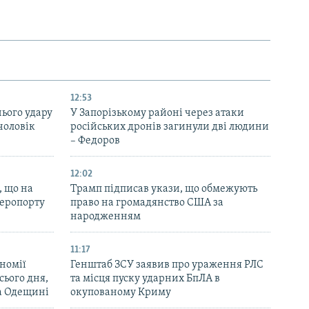
12:53
нього удару
У Запорізькому районі через атаки
чоловік
російських дронів загинули дві людини
– Федоров
12:02
, що на
Трамп підписав укази, що обмежують
аеропорту
право на громадянство США за
народженням
11:17
номії
Генштаб ЗСУ заявив про ураження РЛС
ього дня,
та місця пуску ударних БпЛА в
та Одещині
окупованому Криму