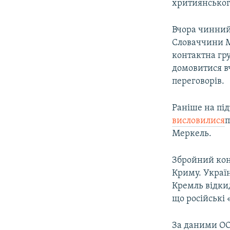
хритиянського
Вчора чинний
Словаччини 
контактна гру
домовитися в
переговорів.
Раніше на пі
висловилися
п
Меркель.
Збройний конф
Криму. Україн
Кремль відкид
що російські 
За даними ООН