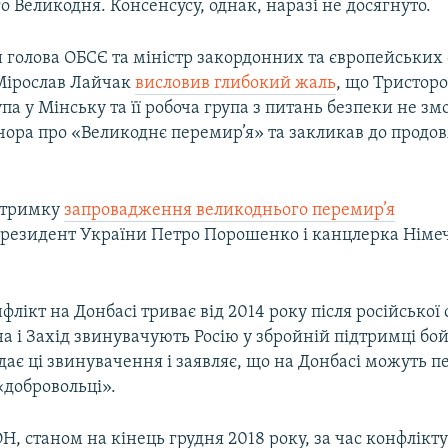
 Великодня. Консенсусу, однак, наразі не досягнуто.
 голова ОБСЄ та міністр закордонних та європейських
Мірослав Лайчак
висловив глибокий жаль
, що Тристор
па у Мінську та її робоча група з питань безпеки не зм
чора про «Великоднє перемир’я» та закликав до продо
дтримку
запровадження великоднього перемир’я
резидент України Петро Порошенко і канцлерка Німе
лікт на Донбасі триває від 2014 року після російської 
а і Захід звинувачують Росію у збройній підтримці бой
ає ці звинувачення і заявляє, що на Донбасі можуть п
«добровольці».
, станом на кінець грудня 2018 року, за час конфлікт