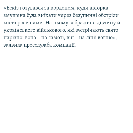
Усі сайти RFE/RL
«Ескіз готувався за кордоном, куди авторка
змушена була виїхати через безупинні обстріли
міста росіянами. На ньому зображено дівчину й
українського військового, які зустрічають свято
нарізно: вона – на самоті, він – на лінії вогню», –
заявила пресслужба компанії.