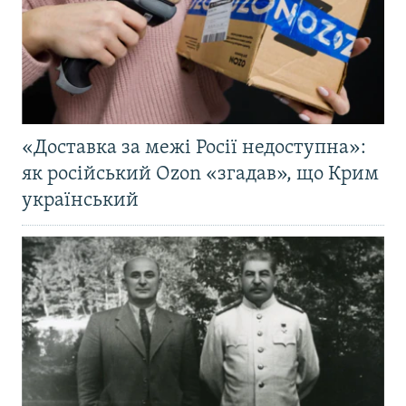
«Доставка за межі Росії недоступна»:
як російський Ozon «згадав», що Крим
український