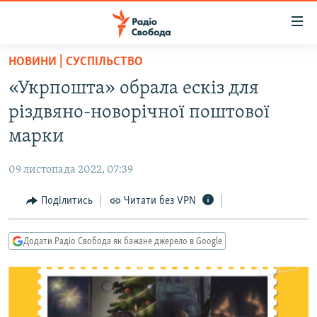
Доступність
посилання
Перейти
НОВИНИ | СУСПІЛЬСТВО
до
РАДІО СВОБОДА – 70 РОКІВ
«Укрпошта» обрала ескіз для
основного
ВСЕ ЗА ДОБУ
матеріалу
різдвяно-новорічної поштової
СТАТТІ
Перейти
марки
до
ВІЙНА
ПОЛІТИКА
основної
09 листопада 2022, 07:39
РОСІЙСЬКА «ФІЛЬТРАЦІЯ»
ЕКОНОМІКА
навігації
Перейти
Поділитись
Читати без VPN
ДОНБАС.РЕАЛІЇ
СУСПІЛЬСТВО
до
КРИМ.РЕАЛІЇ
КУЛЬТУРА
пошуку
Додати Радіо Свобода як бажане джерело в Google
ТИ ЯК?
СПОРТ
СХЕМИ
УКРАЇНА
КИТАЙ.ВИКЛИКИ
СВІТ