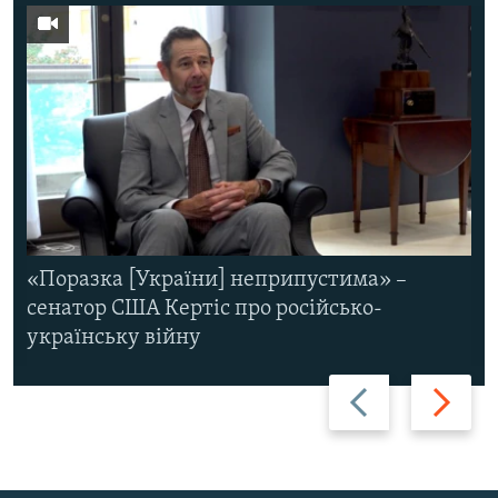
«Поразка [України] неприпустима» –
сенатор США Кертіс про російсько-
українську війну
Назад
Вперед