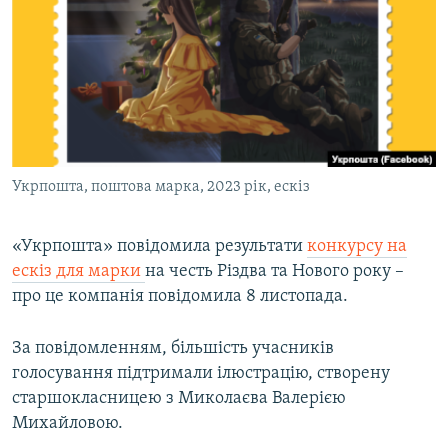
МУЛЬТИМЕДІА
ФОТО
СПЕЦПРОЄКТИ
ПОДКАСТИ
КРИМ РЕАЛІЇ
Укрпошта, поштова марка, 2023 рік, ескіз
РУС
УКР
«Укрпошта» повідомила результати
конкурсу на
ескіз для марки
на честь Різдва та Нового року –
КТАТ
про це компанія повідомила 8 листопада.
ДОЛУЧАЙСЯ!
За повідомленням, більшість учасників
голосування підтримали ілюстрацію, створену
старшокласницею з Миколаєва Валерією
Михайловою.