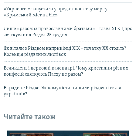
«Укрпошта» запустила у продаж поштову марку
«Кримський міст на біс»
Лише «разом із православними братами» – глава УГКЦ про
святкування Різдва 25 грудня
Як вітали з Різдвом наприкінці ХІХ – початку ХХ століть?
Колекція різдвяних листівок
Великдень і церковні календарі. Чому християни різних
конфесій святкують Пасху не разом?
Вкрадене Різдво. Як комуністи нищили різдвяні свята
українців?
Читайте також