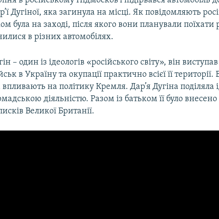
рпня в російському Підмосков’ї підірвався автомобіль 
р’ї Дугіної, яка загинула на місці. Як повідомляють росі
ком була на заході, після якого вони планували поїхати 
илися в різних автомобілях.
ін – один із ідеологів «російського світу», він виступа
ськ в Україну та окупації практично всієї її території.
а впливають на політику Кремля. Дар’я Дугіна поділяла і
мадською діяльністю. Разом із батьком її було внесено
исків Великої Британії.