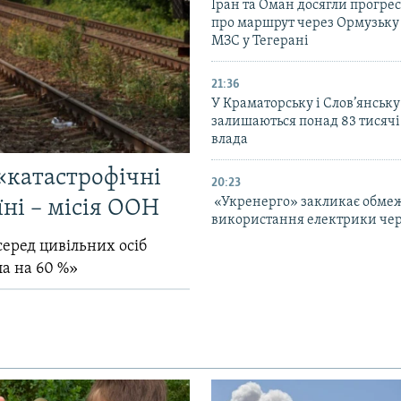
Іран та Оман досягли прогресу
про маршрут через Ормузьку 
МЗС у Тегерані
21:36
У Краматорську і Слов’янську
залишаються понад 83 тисячі
влада
«катастрофічні
20:23
«Укренерго» закликає обме
їні – місія ООН
використання електрики чер
серед цивільних осіб
ла на 60 %»