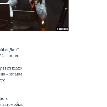
біля Дар’ї
22 серпня.
у звіті щодо
на – не має
ого
 його
в автомобіля