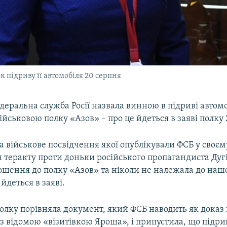
к підриву її автомобіля 20 серпня
деральна служба Росії назвала винною в підриві автомо
 військовою полку «Азов» – про це йдеться в заяві полку 
та військове посвідчення якої опублікували ФСБ у своєм
 теракту проти доньки російського пропагандиста Дугі
ошення до полку «Азов» та ніколи не належала до наш
 йдеться в заяві.
олку порівняла документ, який ФСБ наводить як доказ
із відомою «візитівкою Яроша», і припустила, що підри