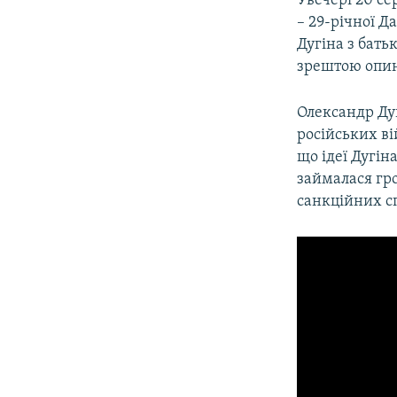
Увечері 20 се
– 29-річної Да
Дугіна з бать
зрештою опин
Олександр Дуг
російських вій
що ідеї Дугін
займалася гро
санкційних сп