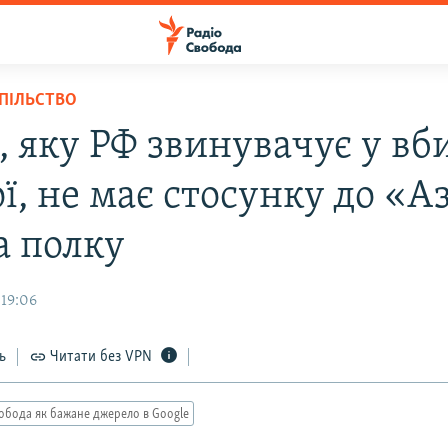
СПІЛЬСТВО
 яку РФ звинувачує у вб
ї, не має стосунку до «А
а полку
 19:06
ь
Читати без VPN
обода як бажане джерело в Google