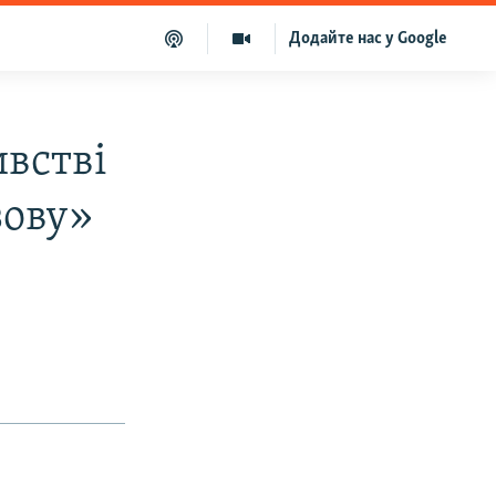
Додайте нас у Google
ивстві
зову»