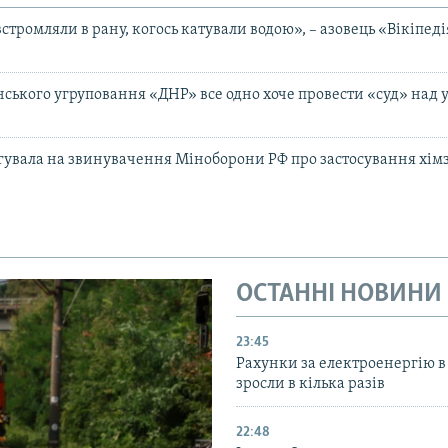
стромляли в рану, когось катували водою», – азовець «Вікіпед
енського угруповання «ДНР» все одно хоче провести «суд» над
гувала на звинувачення Міноборони РФ про застосування хім
ОСТАННІ НОВИНИ
23:45
Рахунки за електроенергію в
зросли в кілька разів
22:48