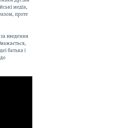
доньки Дугіна
йські медіа,
разом, проте
в за введення
 Вважається,
деї батька і
 до