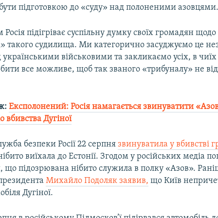
 бути підготовкою до «суду» над полоненими азовцями
Росія підігріває суспільну думку своїх громадян щодо
і» такого судилища. Ми категорично засуджуємо це не
українськими військовими та закликаємо усіх, в чиїх
бити все можливе, щоб так званого «трибуналу» не від
ж:
Експолонений: Росія намагається звинуватити «Азов
о вбивства Дугіної
ужба безпеки Росії 22 серпня
звинуватила у вбивстві 
 нібито виїхала до Естонії. Згодом у російських медіа 
, що підозрювана нібито служила в полку «Азов». Ран
 президента
Михайло Подоляк заявив,
що Київ неприче
обіля Дугіної.