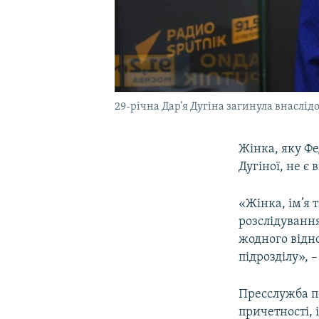
29-річна Дар’я Дугіна загинула внаслідо
Жінка, яку Фе
Дугіної, не є
«Жінка, ім’я 
розслідування
жодного відн
підрозділу», –
Пресслужба п
причетності, 