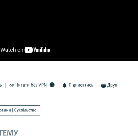
ь
Читати без VPN
Підписатись
Друк
овини | Суспільство
 ТЕМУ