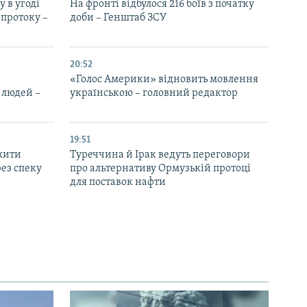
 в угоді
На фронті відбулося 216 боїв з початку
протоку –
доби – Генштаб ЗСУ
20:52
«Голос Америки» відновить мовлення
 людей –
українською – головний редактор
19:51
жити
Туреччина й Ірак ведуть переговори
ез спеку
про альтернативу Ормузькій протоці
для поставок нафти