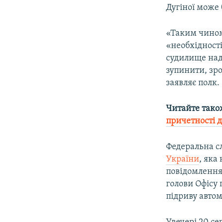
Дугіної може
«Таким чином 
«необхідност
судилище над 
зупинити, зро
заявляє полк.
Читайте тако
причетності д
Федеральна сл
України
, яка
повідомлення
голови Офісу
підриву автом