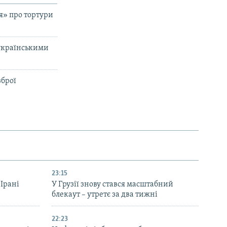
ія» про тортури
 українськими
зброї
23:15
 Ірані
У Грузії знову стався масштабний
блекаут – утретє за два тижні
22:23