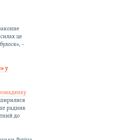
.
законне
 силах це
булося», –
» у
громадянку
поширилися
іше радник
тний до