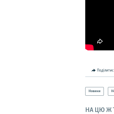
Поділитис
Новини
Н
НА ЦЮ Ж