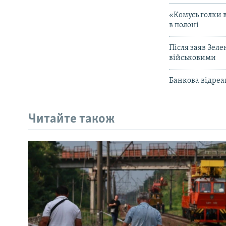
«Комусь голки в
в полоні
Після заяв Зел
військовими
Банкова відреа
Читайте також