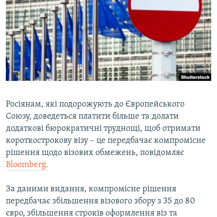
МУЛЬТИМЕДІА
ФОТО
СПЕЦПРОЄКТИ
ПОДКАСТИ
КРИМ РЕАЛІЇ
РУС
Росіянам, які подорожують до Європейського
Союзу, доведеться платити більше та долати
УКР
додаткові бюрократичні труднощі, щоб отримати
КТАТ
короткострокову візу – це передбачає компромісне
рішення щодо візових обмежень, повідомляє
ДОЛУЧАЙСЯ!
Bloomberg.
За даними видання, компромісне рішення
передбачає збільшення візового збору з 35 до 80
євро, збільшення строків оформлення віз та