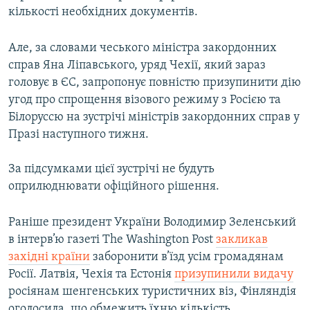
кількості необхідних документів.
Усі сайти RFE/RL
Але, за словами чеського міністра закордонних
справ Яна Ліпавського, уряд Чехії, який зараз
головує в ЄС, запропонує повністю призупинити дію
угод про спрощення візового режиму з Росією та
Білоруссю на зустрічі міністрів закордонних справ у
Празі наступного тижня.
За підсумками цієї зустрічі не будуть
оприлюднювати офіційного рішення.
Раніше президент України Володимир Зеленський
в інтерв’ю газеті The Washington Post
закликав
західні країни
заборонити в’їзд усім громадянам
Росії. Латвія, Чехія та Естонія
призупинили видачу
росіянам шенгенських туристичних віз, Фінляндія
оголосила, що обмежить їхню кількість.