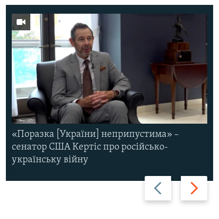
«Поразка [України] неприпустима» –
сенатор США Кертіс про російсько-
українську війну
Назад
Вперед