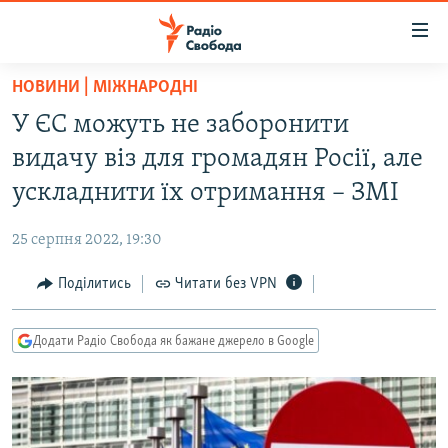
Доступність
посилання
Перейти
НОВИНИ | МІЖНАРОДНІ
до
РАДІО СВОБОДА – 70 РОКІВ
У ЄС можуть не заборонити
основного
ВСЕ ЗА ДОБУ
матеріалу
видачу віз для громадян Росії, але
СТАТТІ
Перейти
ускладнити їх отримання – ЗМІ
до
ВІЙНА
ПОЛІТИКА
основної
25 серпня 2022, 19:30
РОСІЙСЬКА «ФІЛЬТРАЦІЯ»
ЕКОНОМІКА
навігації
Перейти
Поділитись
Читати без VPN
ДОНБАС.РЕАЛІЇ
СУСПІЛЬСТВО
до
КРИМ.РЕАЛІЇ
КУЛЬТУРА
пошуку
Додати Радіо Свобода як бажане джерело в Google
ТИ ЯК?
СПОРТ
СХЕМИ
УКРАЇНА
КИТАЙ.ВИКЛИКИ
СВІТ