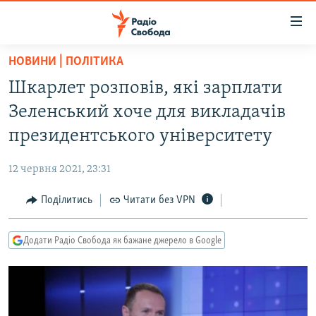
Доступність
посилання
Перейти
НОВИНИ | ПОЛІТИКА
до
РАДІО СВОБОДА – 70 РОКІВ
Шкарлет розповів, які зарплати
основного
ВСЕ ЗА ДОБУ
матеріалу
Зеленський хоче для викладачів
СТАТТІ
Перейти
президентського університету
до
ВІЙНА
ПОЛІТИКА
основної
12 червня 2021, 23:31
РОСІЙСЬКА «ФІЛЬТРАЦІЯ»
ЕКОНОМІКА
навігації
Перейти
Поділитись
Читати без VPN
ДОНБАС.РЕАЛІЇ
СУСПІЛЬСТВО
до
КРИМ.РЕАЛІЇ
КУЛЬТУРА
пошуку
Додати Радіо Свобода як бажане джерело в Google
ТИ ЯК?
СПОРТ
СХЕМИ
УКРАЇНА
КИТАЙ.ВИКЛИКИ
СВІТ