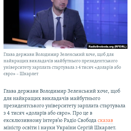
МУЛЬТИМЕДІА
ФОТО
СПЕЦПРОЄКТИ
ПОДКАСТИ
КРИМ РЕАЛІЇ
Глава держави Володимир Зеленський хоче, щоб для
РУС
найкращих викладачів майбутнього президентського
університету зарплата стартувала з 4 тисяч «доларів або
УКР
євро» – Шкарлет
КТАТ
Глава держави Володимир Зеленський хоче, щоб
ДОЛУЧАЙСЯ!
для найкращих викладачів майбутнього
президентського університету зарплата стартувала
з 4 тисяч «доларів або євро». Про це в
ексклюзивному інтерв’ю Радіо Свобода
сказав
міністр освіти і науки України Сергій Шкарлет.