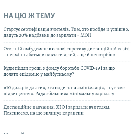
НА ЦЮ Ж ТЕМУ
Стартує сертифікація вчителів. Тим, хто пройде її успішно,
дадуть 20% надбавки до зарплати – МОН
Освітній омбудсмен: в основі спротиву дистанційній освіті
– невміння батьків навчати дітей, а це й непотрібно
Куди пішли гроші з фонду боротьби COVID-19 і за що
долати епідемію у майбутньому?
«10 доларів для тих, хто сидить на «мінімалці», – суттєве
підвищення»: Рада збільшила мінімальну зарплату
Дистанційне навчання, ЗНО і зарплати вчителям.
Пояснюємо, на що вплинув карантин