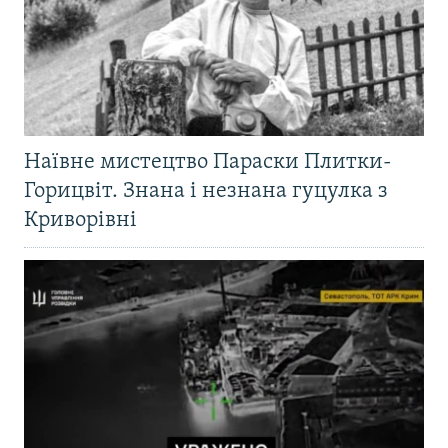
Наївне мистецтво Параски Плитки-
Горицвіт. Знана і незнана гуцулка з
Криворівні