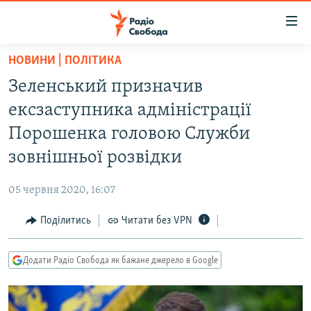
Доступність
посилання
Перейти
НОВИНИ | ПОЛІТИКА
до
РАДІО СВОБОДА – 70 РОКІВ
Зеленський призначив
основного
ВСЕ ЗА ДОБУ
матеріалу
ексзаступника адміністрації
СТАТТІ
Перейти
Порошенка головою Служби
до
ВІЙНА
ПОЛІТИКА
зовнішньої розвідки
основної
РОСІЙСЬКА «ФІЛЬТРАЦІЯ»
ЕКОНОМІКА
навігації
05 червня 2020, 16:07
Перейти
ДОНБАС.РЕАЛІЇ
СУСПІЛЬСТВО
до
Поділитись
Читати без VPN
КРИМ.РЕАЛІЇ
КУЛЬТУРА
пошуку
ТИ ЯК?
СПОРТ
Додати Радіо Свобода як бажане джерело в Google
СХЕМИ
УКРАЇНА
КИТАЙ.ВИКЛИКИ
СВІТ