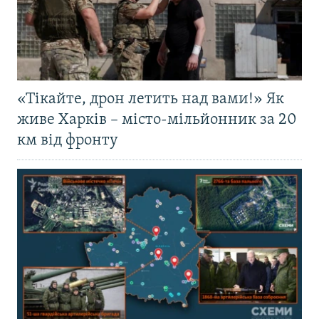
«Тікайте, дрон летить над вами!» Як
живе Харків – місто-мільйонник за 20
км від фронту