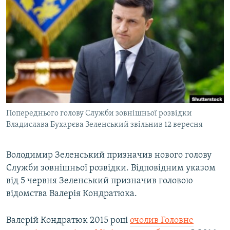
МУЛЬТИМЕДІА
ФОТО
СПЕЦПРОЄКТИ
ПОДКАСТИ
КРИМ РЕАЛІЇ
РУС
Попереднього голову Служби зовнішньої розвідки
УКР
Владислава Бухарєва Зеленський звільнив 12 вересня
КТАТ
Володимир Зеленський призначив нового голову
Служби зовнішньої розвідки. Відповідним указом
ДОЛУЧАЙСЯ!
від 5 червня Зеленський призначив головою
відомства Валерія Кондратюка.
Валерій Кондратюк 2015 році
очолив Головне