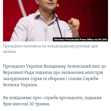
МУЛЬТИМЕДІА
ФОТО
СПЕЦПРОЄКТИ
ПОДКАСТИ
КРИМ РЕАЛІЇ
Президент наполягає на невідкладному розгляді цих
РУС
питань
УКР
Президент України Володимир Зеленський вніс до
КТАТ
Верховної Ради подання про звільнення міністрів
закордонних справ та оборони і голови Служби
ДОЛУЧАЙСЯ!
безпеки України.
Як повідомляє прес-служба президента, подання
були внесені 30 травня.