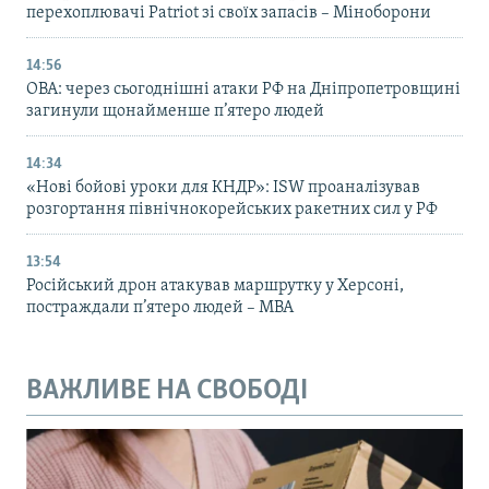
перехоплювачі Patriot зі своїх запасів – Міноборони
14:56
ОВА: через сьогоднішні атаки РФ на Дніпропетровщині
загинули щонайменше п’ятеро людей
14:34
«Нові бойові уроки для КНДР»: ISW проаналізував
розгортання північнокорейських ракетних сил у РФ
13:54
Російський дрон атакував маршрутку у Херсоні,
постраждали п’ятеро людей – МВА
ВАЖЛИВЕ НА СВОБОДІ