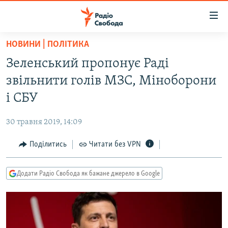
Доступність
посилання
Перейти
НОВИНИ | ПОЛІТИКА
до
РАДІО СВОБОДА – 70 РОКІВ
Зеленський пропонує Раді
основного
ВСЕ ЗА ДОБУ
матеріалу
звільнити голів МЗС, Міноборони
СТАТТІ
Перейти
і СБУ
до
ВІЙНА
ПОЛІТИКА
основної
30 травня 2019, 14:09
РОСІЙСЬКА «ФІЛЬТРАЦІЯ»
ЕКОНОМІКА
навігації
Перейти
Поділитись
Читати без VPN
ДОНБАС.РЕАЛІЇ
СУСПІЛЬСТВО
до
КРИМ.РЕАЛІЇ
КУЛЬТУРА
пошуку
Додати Радіо Свобода як бажане джерело в Google
ТИ ЯК?
СПОРТ
СХЕМИ
УКРАЇНА
КИТАЙ.ВИКЛИКИ
СВІТ