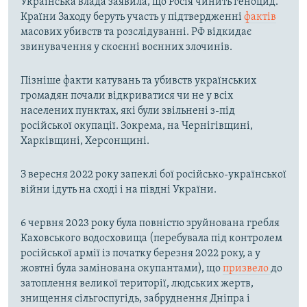
Українська влада заявила, що Росія чинить геноцид.
Країни Заходу беруть участь у підтвердженні
фактів
масових убивств та розслідуванні. РФ відкидає
звинувачення у скоєнні воєнних злочинів.
Пізніше факти катувань та убивств українських
громадян почали відкриватися чи не у всіх
населених пунктах, які були звільнені з-під
російської окупації. Зокрема, на Чернігівщині,
Харківщині, Херсонщині.
З вересня 2022 року запеклі бої російсько-української
війни ідуть на сході і на півдні України.
6 червня 2023 року була повністю зруйнована гребля
Каховського водосховища (перебувала під контролем
російської армії із початку березня 2022 року, а у
жовтні була замінована окупантами), що
призвело
до
затоплення великої території, людських жертв,
знищення сільгоспугідь, забруднення Дніпра і