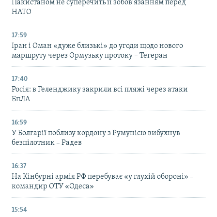
Пакистаном не суперечить її зобов’язанням перед
НАТО
17:59
Іран і Оман «дуже близькі» до угоди щодо нового
маршруту через Ормузьку протоку – Тегеран
17:40
Росія: в Геленджику закрили всі пляжі через атаки
БпЛА
16:59
У Болгарії поблизу кордону з Румунією вибухнув
безпілотник – Радев
16:37
На Кінбурні армія РФ перебуває «у глухій обороні» –
командир ОТУ «Одеса»
15:54