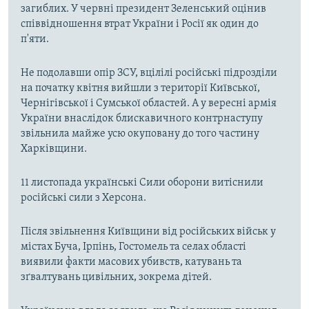
загиблих. У червні президент Зеленський оцінив
співвідношення втрат України і Росії як один до
п'яти.
Не подолавши опір ЗСУ, вцілілі російські підрозділи
на початку квітня вийшли з території Київської,
Чернігівської і Сумської областей. А у вересні армія
України внаслідок блискавичного контрнаступу
звільнила майже усю окуповану до того частину
Харківщини.
11 листопада українські Сили оборони витіснили
російські сили з Херсона.
Після звільнення Київщини від російських військ у
містах Буча, Ірпінь, Гостомель та селах області
виявили факти масових убивств, катувань та
зґвалтувань цивільних, зокрема дітей.