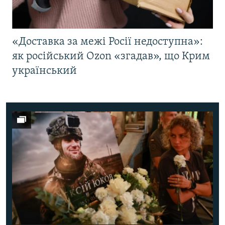
«Доставка за межі Росії недоступна»:
як російський Ozon «згадав», що Крим
український