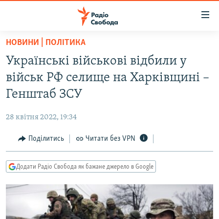
Доступність
посилання
Перейти
НОВИНИ | ПОЛІТИКА
до
РАДІО СВОБОДА – 70 РОКІВ
Українські військові відбили у
основного
ВСЕ ЗА ДОБУ
матеріалу
військ РФ селище на Харківщині –
СТАТТІ
Перейти
Генштаб ЗСУ
до
ВІЙНА
ПОЛІТИКА
основної
28 квітня 2022, 19:34
РОСІЙСЬКА «ФІЛЬТРАЦІЯ»
ЕКОНОМІКА
навігації
Перейти
Поділитись
Читати без VPN
ДОНБАС.РЕАЛІЇ
СУСПІЛЬСТВО
до
КРИМ.РЕАЛІЇ
КУЛЬТУРА
пошуку
Додати Радіо Свобода як бажане джерело в Google
ТИ ЯК?
СПОРТ
СХЕМИ
УКРАЇНА
КИТАЙ.ВИКЛИКИ
СВІТ