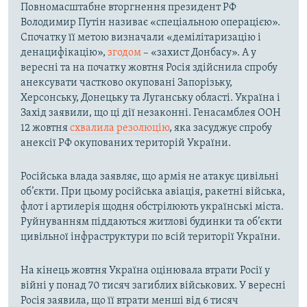
Повномасштабне вторгнення президент РФ
Володимир Путін називає «спеціальною операцією».
Спочатку її метою визначали «демілітаризацію і
денацифікацію»,
згодом
– «захист Донбасу». А у
вересні та на початку жовтня Росія здійснила спробу
анексувати частково окуповані Запорізьку,
Херсонську, Донецьку та Луганську області. Україна і
Захід заявили, що ці дії незаконні. Генасамблея ООН
12 жовтня
схвалила резолюцію
, яка засуджує спробу
анексії РФ окупованих територій України.
Російська влада заявляє, що армія не атакує цивільні
об’єкти. При цьому російська авіація, ракетні війська,
флот і артилерія щодня обстрілюють українські міста.
Руйнуванням піддаються житлові будинки та об’єкти
цивільної інфраструктури по всій території України.
На кінець жовтня Україна оцінювала втрати Росії у
війні у понад 70 тисяч загиблих військових. У вересні
Росія заявила, що її втрати менші від 6 тисяч