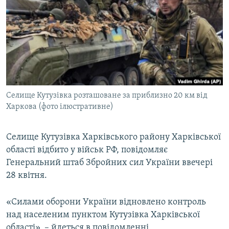
МУЛЬТИМЕДІА
ФОТО
СПЕЦПРОЄКТИ
ПОДКАСТИ
КРИМ РЕАЛІЇ
Селище Кутузівка розташоване за приблизно 20 км від
РУС
Харкова (фото ілюстративне)
УКР
Селище Кутузівка Харківського району Харківської
КТАТ
області відбито у військ РФ, повідомляє
Генеральний штаб Збройних сил України ввечері
ДОЛУЧАЙСЯ!
28 квітня.
«Силами оборони України відновлено контроль
над населеним пунктом Кутузівка Харківської
області», – йдеться в повідомленні.