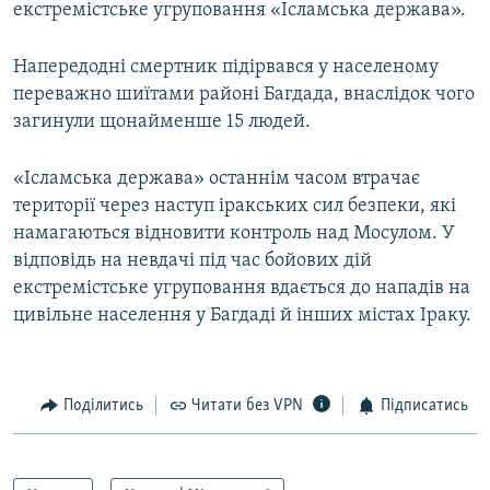
екстремістське угруповання «Ісламська держава».
Усі сайти RFE/RL
Напередодні смертник підірвався у населеному
переважно шиїтами районі Багдада, внаслідок чого
загинули щонайменше 15 людей.
«Ісламська держава» останнім часом втрачає
території через наступ іракських сил безпеки, які
намагаються відновити контроль над Мосулом. У
відповідь на невдачі під час бойових дій
екстремістське угруповання вдається до нападів на
цивільне населення у Багдаді й інших містах Іраку.
Поділитись
Читати без VPN
Підписатись