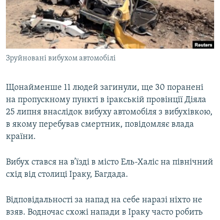
МУЛЬТИМЕДІА
ФОТО
СПЕЦПРОЄКТИ
Зруйновані вибухом автомобілі
ПОДКАСТИ
Щонайменше 11 людей загинули, ще 30 поранені
КРИМ РЕАЛІЇ
на пропускному пункті в іракській провінції Діяла
РУС
25 липня внаслідок вибуху автомобіля з вибухівкою,
УКР
в якому перебував смертник, повідомляє влада
КТАТ
країни.
Вибух стався на в’їзді в місто Ель-Халіс на північний
ДОЛУЧАЙСЯ!
схід від столиці Іраку, Багдада.
Відповідальності за напад на себе наразі ніхто не
взяв. Водночас схожі напади в Іраку часто робить