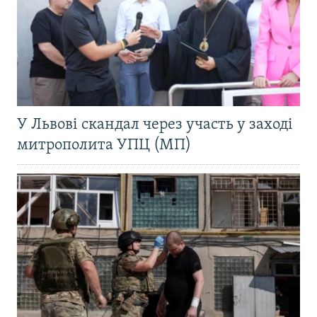
У Львові скандал через участь у заході
митрополита УПЦ (МП)