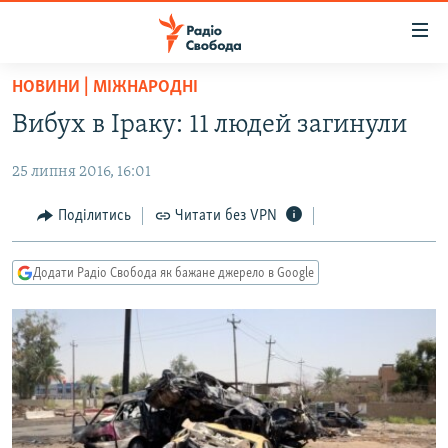
Доступність
посилання
Перейти
НОВИНИ | МІЖНАРОДНІ
до
РАДІО СВОБОДА – 70 РОКІВ
Вибух в Іраку: 11 людей загинули
основного
ВСЕ ЗА ДОБУ
матеріалу
25 липня 2016, 16:01
СТАТТІ
Перейти
до
ВІЙНА
ПОЛІТИКА
Поділитись
Читати без VPN
основної
РОСІЙСЬКА «ФІЛЬТРАЦІЯ»
ЕКОНОМІКА
навігації
Додати Радіо Свобода як бажане джерело в Google
Перейти
ДОНБАС.РЕАЛІЇ
СУСПІЛЬСТВО
до
КРИМ.РЕАЛІЇ
КУЛЬТУРА
пошуку
ТИ ЯК?
СПОРТ
СХЕМИ
УКРАЇНА
КИТАЙ.ВИКЛИКИ
СВІТ