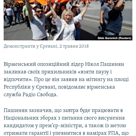
МУЛЬТИМЕДІА
ФОТО
СПЕЦПРОЄКТИ
ПОДКАСТИ
Демонстранти у Єревані, 2 травня 2018
КРИМ РЕАЛІЇ
РУС
Вірменський опозиційний лідер Нікол Пашинян
закликав своїх прихильників «взяти паузу і
УКР
відпочити». Про це він заявив на мітингу на площі
КТАТ
Республіки у Єревані, повідомляє вірменська
служба Радіо Свобода.
ДОЛУЧАЙСЯ!
Пашинян зазначив, що завтра буде працювати в
Національних зборах з питання свого висунення
кандидатом у прем’єр-міністри, а також із метою
отримати гарантії і упевнитися в намірах РПА, що