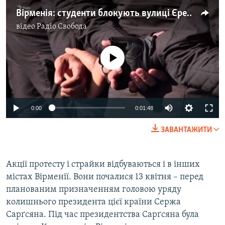
Вірменія: студенти блокують вулиці Єревана, активісти перекривають дорогу до аеропорту (відео)
відео
Радіо Свобода
No media source currently available
0:00
0:01:48
ЗАВАНТАЖИТИ
Акції протесту і страйки відбуваються і в інших
містах Вірменії. Вони почалися 13 квітня – перед
планованим призначенням головою уряду
колишнього президента цієї країни Сержа
Сарґсяна. Під час президентства Сарґсяна була