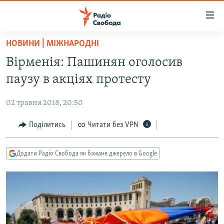
Доступність
посилання
Перейти
НОВИНИ | МІЖНАРОДНІ
до
РАДІО СВОБОДА – 70 РОКІВ
Вірменія: Пашинян оголосив
основного
ВСЕ ЗА ДОБУ
матеріалу
паузу в акціях протесту
СТАТТІ
Перейти
до
02 травня 2018, 20:50
ВІЙНА
ПОЛІТИКА
основної
РОСІЙСЬКА «ФІЛЬТРАЦІЯ»
Поділитись
Читати без VPN
ЕКОНОМІКА
навігації
Перейти
ДОНБАС.РЕАЛІЇ
СУСПІЛЬСТВО
до
Додати Радіо Свобода як бажане джерело в Google
КРИМ.РЕАЛІЇ
КУЛЬТУРА
пошуку
ТИ ЯК?
СПОРТ
СХЕМИ
УКРАЇНА
КИТАЙ.ВИКЛИКИ
СВІТ