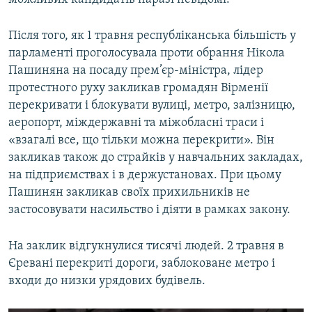
Після того, як 1 травня республіканська більшість у
парламенті проголосувала проти обрання Нікола
Пашиняна на посаду прем’єр-міністра, лідер
протестного руху закликав громадян Вірменії
перекривати і блокувати вулиці, метро, залізницю,
аеропорт, міждержавні та міжобласні траси і
«взагалі все, що тільки можна перекрити». Він
закликав також до страйків у навчальних закладах,
на підприємствах і в держустановах. При цьому
Пашинян закликав своїх прихильників не
застосовувати насильство і діяти в рамках закону.
На заклик відгукнулися тисячі людей. 2 травня в
Єревані перекриті дороги, заблоковане метро і
входи до низки урядових будівель.