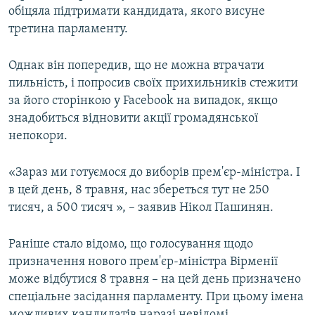
обіцяла підтримати кандидата, якого висуне
Усі сайти RFE/RL
третина парламенту.
Однак він попередив, що не можна втрачати
пильність, і попросив своїх прихильників стежити
за його сторінкою у Facebook на випадок, якщо
знадобиться відновити акції громадянської
непокори.
«Зараз ми готуємося до виборів прем'єр-міністра. І
в цей день, 8 травня, нас збереться тут не 250
тисяч, а 500 тисяч », – заявив Нікол Пашинян.
Раніше стало відомо, що голосування щодо
призначення нового прем'єр-міністра Вірменії
може відбутися 8 травня – на цей день призначено
спеціальне засідання парламенту. При цьому імена
можливих кандидатів наразі невідомі.