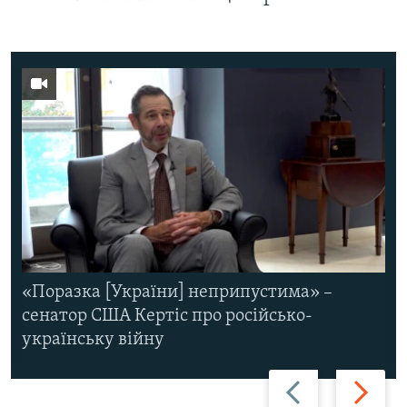
«Поразка [України] неприпустима» –
сенатор США Кертіс про російсько-
українську війну
Назад
Вперед