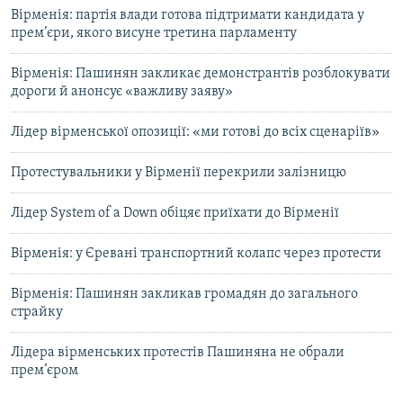
Вірменія: партія влади готова підтримати кандидата у
прем’єри, якого висуне третина парламенту
Вірменія: Пашинян закликає демонстрантів розблокувати
дороги й анонсує «важливу заяву»
Лідер вірменської опозиції: «ми готові до всіх сценаріїв»
Протестувальники у Вірменії перекрили залізницю
Лідер System of a Down обіцяє приїхати до Вірменії
Вірменія: у Єревані транспортний колапс через протести
Вірменія: Пашинян закликав громадян до загального
страйку
Лідера вірменських протестів Пашиняна не обрали
прем’єром