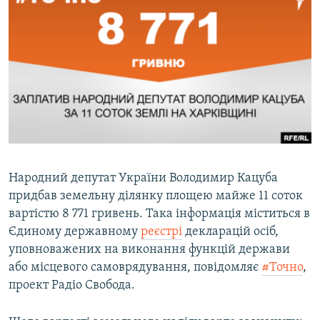
МУЛЬТИМЕДІА
ФОТО
СПЕЦПРОЄКТИ
ПОДКАСТИ
КРИМ РЕАЛІЇ
РУС
УКР
Народний депутат України Володимир Кацуба
придбав земельну ділянку площею майже 11 соток
КТАТ
вартістю 8 771 гривень. Така інформація міститься в
Єдиному державному
реєстрі
декларацій осіб,
ДОЛУЧАЙСЯ!
уповноважених на виконання функцій держави
або місцевого самоврядування, повідомляє
#Точно
,
проект Радіо Свобода.