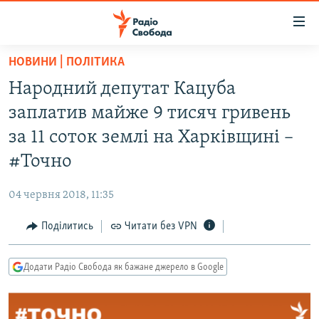
Доступність
посилання
Перейти
НОВИНИ | ПОЛІТИКА
до
РАДІО СВОБОДА – 70 РОКІВ
Народний депутат Кацуба
основного
ВСЕ ЗА ДОБУ
матеріалу
заплатив майже 9 тисяч гривень
СТАТТІ
Перейти
за 11 соток землі на Харківщині –
до
ВІЙНА
ПОЛІТИКА
#Точно
основної
РОСІЙСЬКА «ФІЛЬТРАЦІЯ»
ЕКОНОМІКА
навігації
04 червня 2018, 11:35
Перейти
ДОНБАС.РЕАЛІЇ
СУСПІЛЬСТВО
до
Поділитись
Читати без VPN
КРИМ.РЕАЛІЇ
КУЛЬТУРА
пошуку
ТИ ЯК?
СПОРТ
Додати Радіо Свобода як бажане джерело в Google
СХЕМИ
УКРАЇНА
КИТАЙ.ВИКЛИКИ
СВІТ