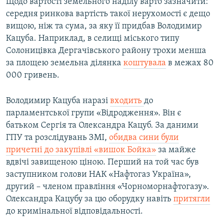
Щодо вартості земельного наділу варто зазначити:
Усі сайти RFE/RL
середня ринкова вартість такої нерухомості є дещо
вищою, ніж та сума, за яку її придбав Володимир
Кацуба. Наприклад, в селищі міського типу
Солоницівка Дергачівського району трохи менша
за площею земельна ділянка
коштувала
в межах 80
000 гривень.
Володимир Кацуба наразі
входить
до
парламентської групи «Відродження». Він є
батьком Сергія та Олександра Кацуб. За даними
ГПУ та розслідувань ЗМІ,
обидва сини були
причетні до закупівлі «вишок Бойка»
за майже
вдвічі завищеною ціною. Перший на той час був
заступником голови НАК «Нафтогаз Україна»,
другий – членом правління «Чорноморнафтогазу».
Олександра Кацубу за цю оборудку навіть
притягли
до кримінальної відповідальності.