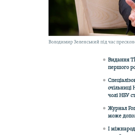
Володимир Зеленський під час пресконф
Видання Th
першого ро
Спеціалізо
очільниці 
чолі НБУ с
Журнал For
може допом
І міжнарод