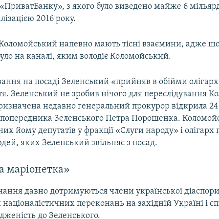
«ПриватБанку», з якого було виведено майже 6 мільярд
лізацією 2016 року.
 Коломойський напевно мають тісні взаємини, адже ш
уло на каналі, яким володіє Коломойський.
вання на посаді Зеленський «прийняв в обійми олігархі
тя. Зеленський не зробив нічого для переслідування К
 призначена недавно генеральний прокурор відкрила 2
 попередника Зеленського Петра Порошенка. Коломой
них йому депутатів у фракції «Слуги народу» і олігарх 
дей, яких Зеленський звільняє з посад.
а маріонетка»
нання давно дотримуються члени української діаспори
націоналістичних переконань на західній Україні і с
дженість до Зеленського.