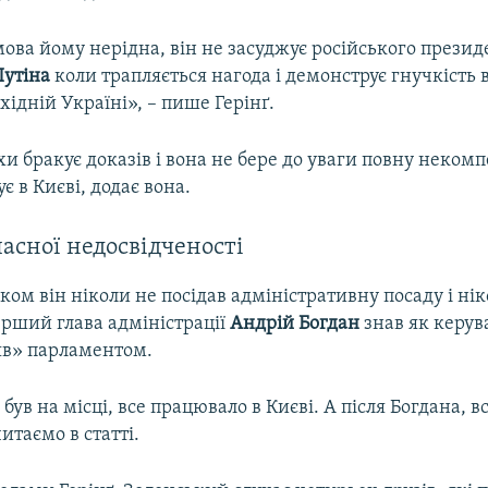
ова йому нерідна, він не засуджує російського презид
утіна
коли трапляється нагода і демонструє гнучкість 
хідній Україні», – пише Герінґ.
охи бракує доказів і вона не бере до уваги повну некомп
є в Києві, додає вона.
асної недосвідченості
ком він ніколи не посідав адміністративну посаду і нік
ерший глава адміністрації
Андрій Богдан
знав як керува
яв» парламентом.
був на місці, все працювало в Києві. А після Богдана, в
итаємо в статті.