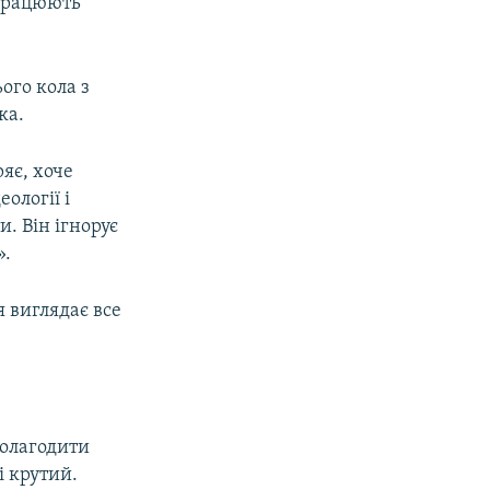
 працюють
ого кола з
ка.
яє, хоче
ології і
и. Він ігнорує
».
я виглядає все
полагодити
і крутий.