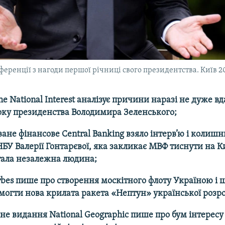
еренції з нагоди першої річниці свого президентства. Київ 2
e National Interest аналізує причини наразі не дуже вд
ку президенства Володимира Зеленського;
ване фінансове Central Banking взяло інтерв’ю і колишн
НБУ Валерії Гонтарєвої, яка закликає МВФ тиснути на К
тала незалежна людина;
bes пише про створення москітного флоту Україною і 
огти нова крилата ракета «Нептун» української розр
не видання National Geographic пише про бум інтересу 