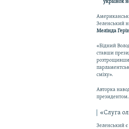
українок н
Американськ
Зеленський н
Мелінда Гері
«Бідний Волод
ставши прези
розтрощивши с
парламентськи
сміху».
Авторка наво
президентом
«Слуга ол
Зеленський є