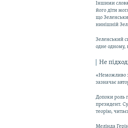
Іншими словам
його діти мог
що Зеленський
нинішній Зел
Зеленський си
одне одному,
Не підход
«Неможливо з
зазначає авто
Допоки роль г
президент. Су
теорію, читаєм
Мелінда Герін