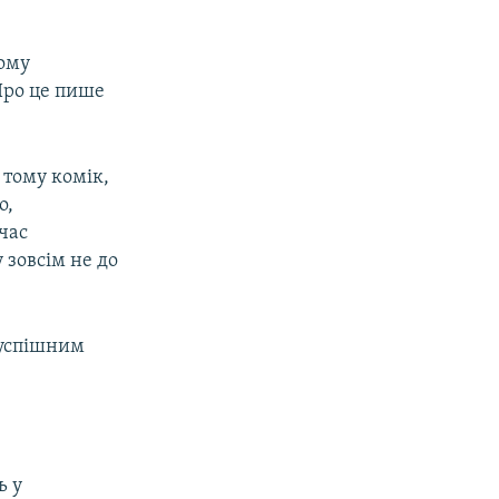
чому
Про це пише
 тому комік,
о,
час
 зовсім не до
 успішним
ь у