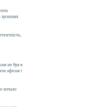
ента
в зусиллях
етентність,
оли не був в
ти офісом і
се почало