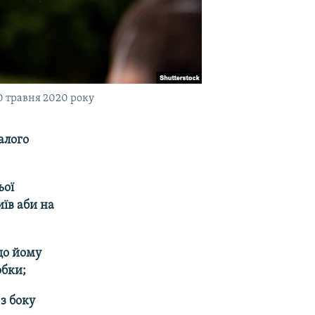
0 травня 2020 року
алого
ьої
иїв аби на
що йому
обки;
з боку