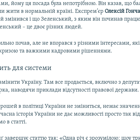
и, йому ця посада була непотрібною. Він казав, що ба
ли жити в нормальній країні. Експрем’єр
Олексій Гонч
 змінився і що Зеленський, з яким він починав працю
енський – це двоє різних людей.
льно почав, але не впорався з різними інтересами, як
 кризою та важкими кадровими рішеннями.
ить для системи
мінити Україну. Там все продається, включно з депут
рка, наводячи приклади відсутності правової держави.
рошей в політиці України не зміниться, немає значенн
часна історія України не дає можливості просто так в
о в статті.
ґ завершує статтю так: «Одна річ є зрозумілою: шоу т