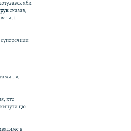
лотувався аби
арук
сказав,
вати, і
і суперечили
атами…», –
я, хто
ідкинути цю
риватиме в