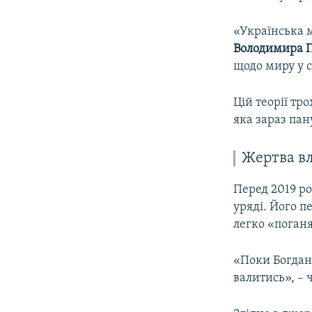
«Українська м
Володимира П
щодо миру у с
Цій теорії тр
яка зараз пану
Жертва вл
Перед 2019 ро
уряді. Його п
легко «поган
«Поки Богдан 
валитись», – ч