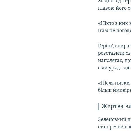
Згідно з джер
главою його о
«Ніхто з них 
ним не погод
Герінґ, спира
розставити сво
наполягає, що
свій уряд і д
«Після низки 
більш ймовір
Жертва вл
Зеленський щ
стан речей в 