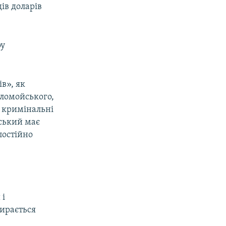
ів доларів
оу
в», як
оломойського,
4 кримінальні
ський має
постійно
 і
пирається