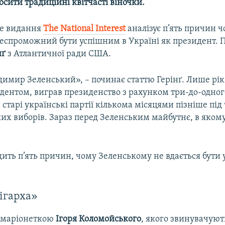
осити традиційні квітчасті віночки.
е видання
The National Interest
аналізує п’ять причин 
еспроможний бути успішним в Україні як президент. 
нґ
з Атлантичної ради США.
имир Зеленський», – починає статтю Герінґ. Лише рік
дентом, виграв президенство з рахунком три-до-одног
тарі українські партії кількома місяцями пізніше під 
х виборів. Зараз перед Зеленським майбутнє, в якому
дить п’ять причин, чому Зеленському не вдається бути
.
ігарха»
 маріонеткою
Ігоря Коломойського
, якого звинувачуют