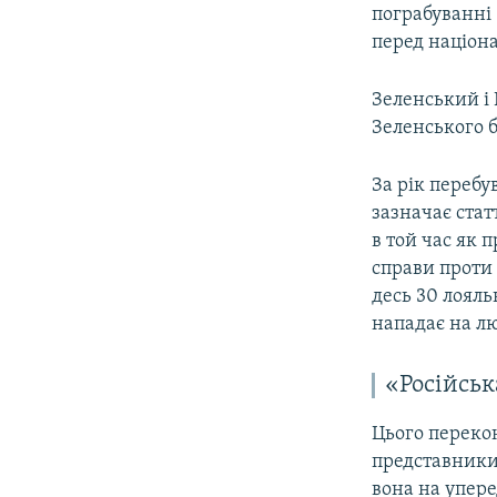
пограбуванні 
перед націона
Зеленський і
Зеленського б
За рік перебу
зазначає стат
в той час як
справи проти
десь 30 лояль
нападає на лю
«Російськ
Цього переко
представники 
вона на упере