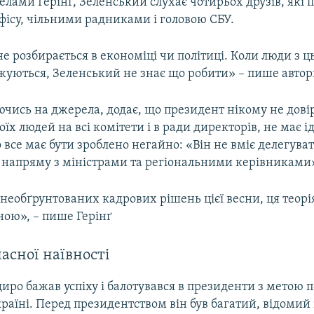
елами Герінґ, Зеленський слухає чотирьох друзів, які
фісу, чільними радниками і головою СБУ.
не розбирається в економіці чи політиці. Коли люди з ць
жуються, Зеленський не знає що робити» – пише автор
ючись на джерела, додає, що президент нікому не довір
їх людей на всі комітети і в ради директорів, не має іде
 все має бути зроблено негайно: «Він не вміє делегуват
іє напряму з міністрами та регіональними керівниками
необґрунтованих кадрових рішень цієї весни, ця теорі
ною», – пише Герінґ
асної наївності
иро бажав успіху і балотувався в президенти з метою 
країні. Перед президентством він був багатий, відомий 