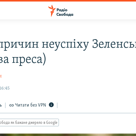
 причин неуспіху Зеленсь
ва преса)
н
16:45
ь
Читати без VPN
обода як бажане джерело в Google