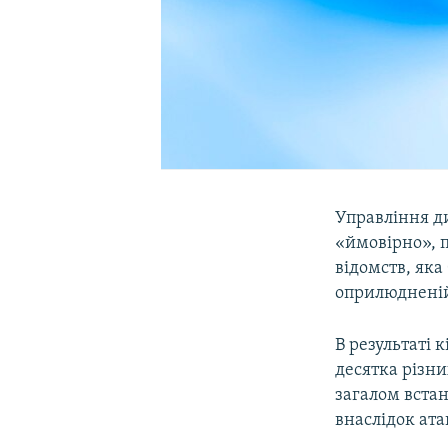
Управління ди
«ймовірно», 
відомств, яка
оприлюдненій
В результаті
десятка різни
загалом вста
внаслідок ата