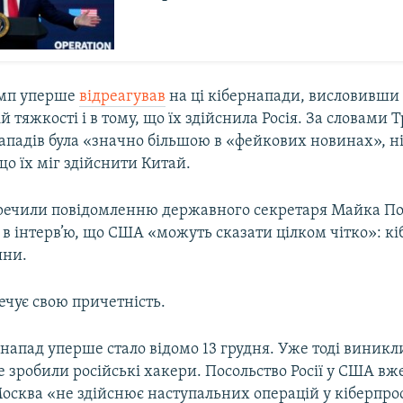
амп уперше
відреагував
на ці кібернапади, висловивши в
ій тяжкості і в тому, що їх здійснила Росія. За словами 
нападів була «значно більшою в «фейкових новинах», н
 що їх міг здійснити Китай.
еречили повідомленню державного секретаря Майка По
в інтерв’ю, що США «можуть сказати цілком чітко»: к
яни.
ечує свою причетність.
напад уперше стало відомо 13 грудня. Уже тоді виникл
е зробили російські хакери. Посольство Росії у США вж
осква «не здійснює наступальних операцій у кіберпрос