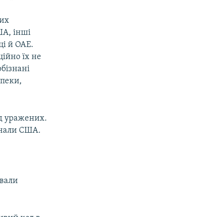
ких
ША, інші
ці й ОАЕ.
ійно їх не
обізнані
зпеки,
ед уражених.
сенали США.
ували