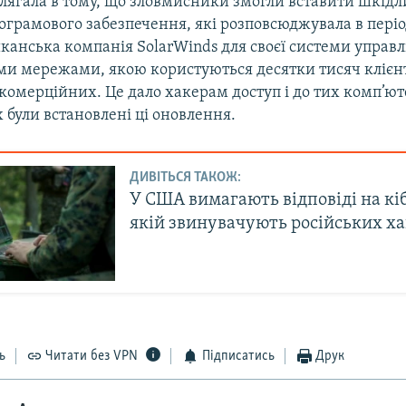
олягала в тому, що зловмисники змогли вставити шкідл
ограмового забезпечення, які розповсюджувала в періо
канська компанія SolarWinds для своєї системи управ
и мережами, якою користуються десятки тисяч клієнті
 комерційних. Це дало хакерам доступ і до тих комп’ю
 були встановлені ці оновлення.
ДИВІТЬСЯ ТАКОЖ:
У США вимагають відповіді на кіб
якій звинувачують російських ха
ь
Читати без VPN
Підписатись
Друк