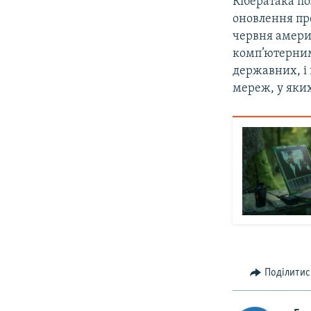
Кібератака п
оновлення пр
червня амери
комп’ютерним
державних, і
мереж, у яких
Поділитис