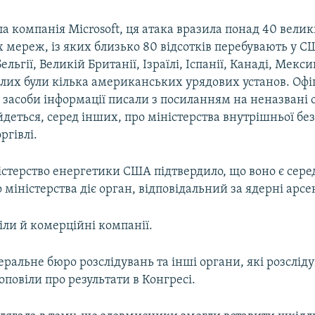
а компанія Microsoft, ця атака вразила понад 40 вели
мереж, із яких близько 80 відсотків перебувають у С
Бельгії, Великій Британії, Ізраїлі, Іспанії, Канаді, Мекси
лих були кілька американських урядових установ. Офіц
 засоби інформації писали з посиланням на неназвані 
деться, серед інших, про міністерства внутрішньої бе
ргівлі.
істерство енергетики США підтвердило, що воно є сер
о міністерства діє орган, відповідальний за ядерні ар
ли й комерційні компанії.
еральне бюро розслідувань та інші органи, які розслід
оповіли про результати в Конгресі.