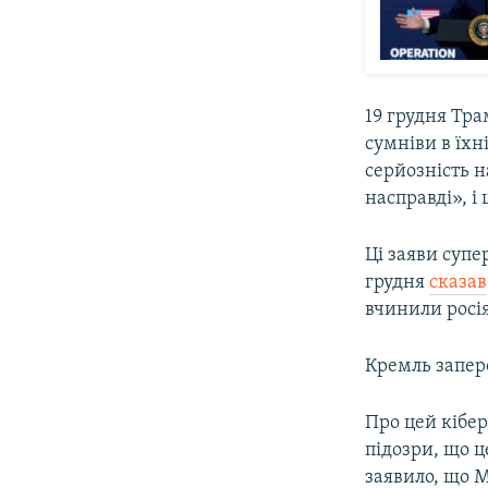
19 грудня Тр
сумніви в їхн
серйозність 
насправді», і
Ці заяви суп
грудня
сказав
вчинили росі
Кремль запер
Про цей кібер
підозри, що ц
заявило, що М