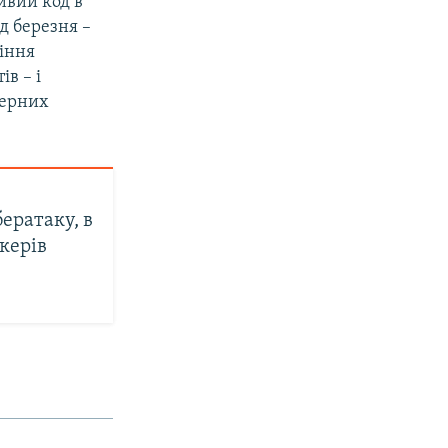
ивий код в
д березня –
ління
в – і
терних
ератаку, в
керів