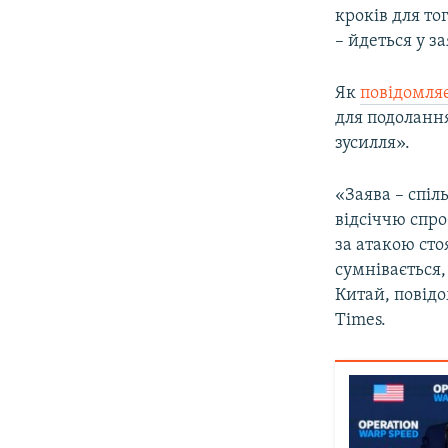
кроків для то
– йдеться у за
Як
повідомля
для подолання
зусилля».
«Заява – спі
відсіччю спро
за атакою сто
сумнівається,
Китай, повід
Times.