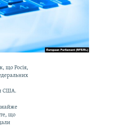
, що Росія,
федеральних
и США.
ж майже
 те, що
дали