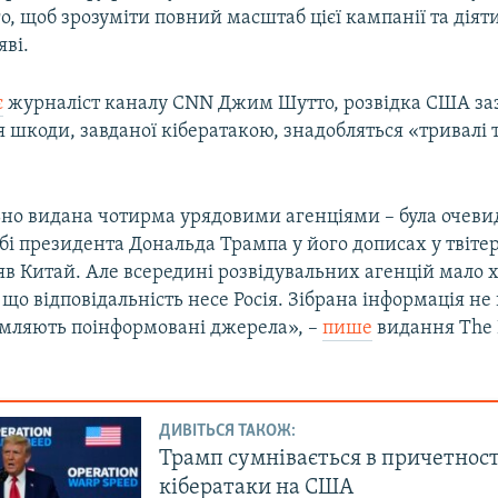
го, щоб зрозуміти повний масштаб цієї кампанії та діят
яві.
є
журналіст каналу CNN Джим Шутто, розвідка США за
 шкоди, завданої кібератакою, знадобляться «тривалі 
льно видана чотирма урядовими агенціями – була очев
бі президента Дональда Трампа у його дописах у твітер
яв Китай. Але всередині розвідувальних агенцій мало 
 що відповідальність несе Росія. Зібрана інформація не 
омляють поінформовані джерела», –
пише
видання The 
ДИВІТЬСЯ ТАКОЖ:
Трамп сумнівається в причетності
кібератаки на США