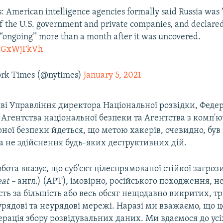
 American intelligence agencies formally said Russia was 
f the U.S. government and private companies, and declared
“ongoing’’ more than a month after it was uncovered.
TPGxWjFkVh
rk Times (@nytimes)
January 5, 2021
яві Управління директора Національної розвідки, Феде
 Агентства національної безпеки та Агентства з комп'ю
ної безпеки йдеться, що метою хакерів, очевидно, був 
а не здійснення будь-яких деструктивних дій.
бота вказує, що суб'єкт цілеспрямованої стійкої загрози
eat –
англ.) (APT), імовірно, російського походження, н
сть за більшість або весь обсяг нещодавно викритих, 
урядові та неурядові мережі. Наразі ми вважаємо, що це
рація збору розвідувальних даних. Ми вдаємося до ус