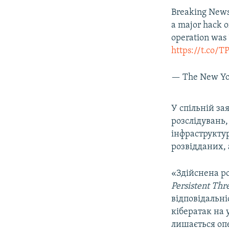
Breaking News:
a major hack o
operation was 
https://t.co/
— The New Yo
У спільній за
розслідувань,
інфраструктур
розвідданих, 
«Здійснена ро
Persistent Thr
відповідальні
кібератак на 
лишається опе