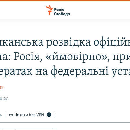
канська розвідка офіцій
а: Росія, «ймовірно», пр
бератак на федеральні ус
и»
08:20
ь
Читати без VPN