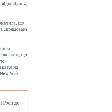
и відповідно»,
значила, що
та спрямовані
идною
і вказати, що
хто
вказує на
New York
 Росії до