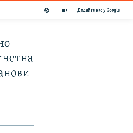
Додайте нас у Google
но
ичетна
танови