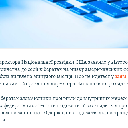
ректора Національної розвідки США заявило у вівторок
причетна до серії кібератак на низку американських 
 була виявлена минулого місяця. Про це йдеться у
заяві
,
 на сайті Управління директора Національної розвідк
 кібератак зловмисники проникли до внутрішніх мере
х федеральних агентств і відомств. У заяві йдеться про
новлено менш ніж 10 державних відомств, які постраж
ки.