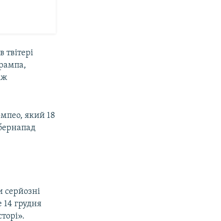
 твітері
Трампа,
іж
мпео, який 18
ібернапад
и серйозні
е 14 грудня
торі».