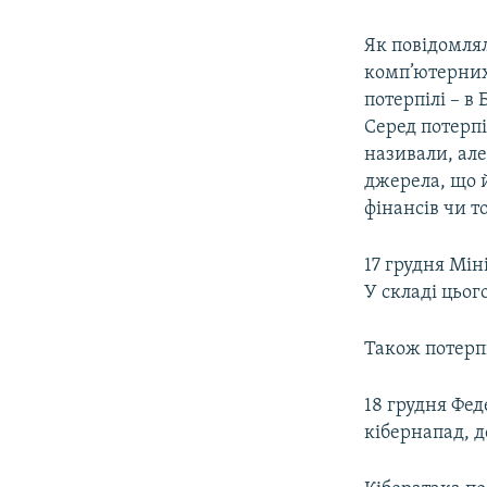
Як повідомлял
комп’ютерних 
потерпілі – в 
Серед потерпі
називали, але
джерела, що й
фінансів чи то
17 грудня Мін
У складі цьог
Також потерпі
18 грудня Фед
кібернапад, д