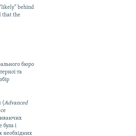
“likely” behind
 that the
рального бюро
терної та
збір
 (
Advanced
есе
триваючих
 була і
іх необхідних