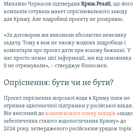
Михайло Черкасов підтвердив
Крим.Реалії
, що його
компанія готувала макет опріснювального заводу
для Криму. Але подробиці проєкту не розкриває.
«За договором ми виконали абсолютно невелику
задачу. Тому я вам не зможу жодних подробиць і
коментарів про проєкт дати при всьому бажанні. У
нас просто немає цієї інформації, ми від замовника
її не отримували», ‒ стверджує бізнесмен.
Опріснення: бути чи не бути?
Проєкт опріснення морської води в Криму поки не
отримав однозначної підтримки у російської влади.
Він внесений до
комплексного плану заходів
«щодо
забезпечення сталого водопостачання Криму» до
2024 року, затвердженого російським урядом торік.