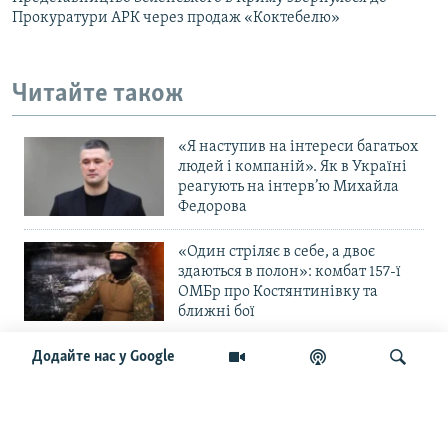
Прокуратури АРК через продаж «Коктебелю»
Читайте також
«Я наступив на інтереси багатьох
людей і компаній». Як в Україні
реагують на інтерв’ю Михайла
Федорова
«Один стріляє в себе, а двоє
здаються в полон»: комбат 157-ї
ОМБр про Костянтинівку та
ближні бої
Додайте нас у Google
«Повільне прогризання». Армія
РФ готується до нового етапу
наступу на Слов’янськ та
Краматорськ?