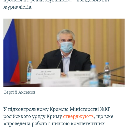
проєкти не реалізовувалися», ‒ повідомив він
журналістів.
Сергій Аксенов
У підконтрольному Кремлю Міністерстві ЖКГ
російського уряду Криму
стверджують
, що вже
«проведена робота з низкою компетентних