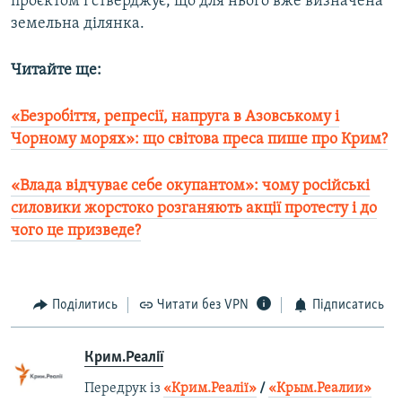
проєктом і стверджує, що для нього вже визначена
земельна ділянка.
Читайте ще:
«Безробіття, репресії, напруга в Азовському і
Чорному морях»: що світова преса пише про Крим?
«Влада відчуває себе окупантом»: чому російські
силовики жорстоко розганяють акції протесту і до
чого це призведе?​
Поділитись
Читати без VPN
Підписатись
Крим.Реалії
Передрук із
«Крим.Реалії»
/
«Крым.Реалии»