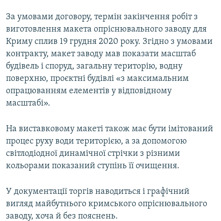
За умовами договору, термін закінчення робіт з
виготовлення макета опріснювального заводу для
Криму сплив 19 грудня 2020 року. Згідно з умовами
контракту, макет заводу мав показати масштаб
будівель і споруд, загальну територію, водну
поверхню, проєктні будівлі «з максимальним
опрацюванням елементів у відповідному
масштабі».
На виставковому макеті також має бути імітований
процес руху води територією, а за допомогою
світлодіодної динамічної стрічки з різними
кольорами показаний ступінь її очищення.
У документації торгів наводиться і графічний
вигляд майбутнього кримського опріснювального
заводу, хоча й без пояснень.