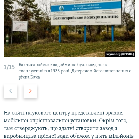
Бахчисарайське водоймище було введене в
1/15
експлуатацію в 1935 році. Джерелом його наповнення є
річка Кача
Н
В
а
п
з
е
а
р
На сайті наукового центру представлені зразки
д
е
мобільної опріснювальної установки. Окрім того,
д
там стверджують, що здатні створити завод з
виробництва прісної води об'ємом у п'ять мільйонів