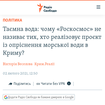
Доступність
посилання
Перейти
ПОЛІТИКА
до
РАДІО СВОБОДА – 70 РОКІВ
Таємна вода: чому «Роскосмос» не
основного
ВСЕ ЗА ДОБУ
матеріалу
називає тих, хто реалізовує проєкт
СТАТТІ
Перейти
із опріснення морської води в
до
ВІЙНА
ПОЛІТИКА
Криму?
основної
РОСІЙСЬКА «ФІЛЬТРАЦІЯ»
ЕКОНОМІКА
навігації
Вікторія Веселова
Крим.Реалії
Перейти
ДОНБАС.РЕАЛІЇ
СУСПІЛЬСТВО
до
02 лютого 2021, 12:50
КРИМ.РЕАЛІЇ
КУЛЬТУРА
пошуку
ТИ ЯК?
Поділитись
Читати без VPN
СПОРТ
СХЕМИ
УКРАЇНА
Додати Радіо Свобода як бажане джерело в Google
КИТАЙ.ВИКЛИКИ
СВІТ