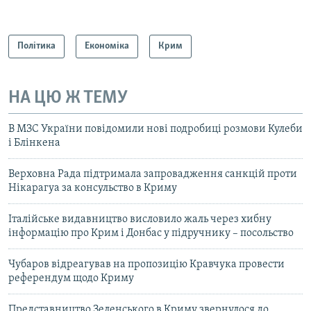
Політика
Економіка
Крим
НА ЦЮ Ж ТЕМУ
В МЗС України повідомили нові подробиці розмови Кулеби
і Блінкена
Верховна Рада підтримала запровадження санкцій проти
Нікарагуа за консульство в Криму
Італійське видавництво висловило жаль через хибну
інформацію про Крим і Донбас у підручнику – посольство
Чубаров відреагував на пропозицію Кравчука провести
референдум щодо Криму
Представництво Зеленського в Криму звернулося до