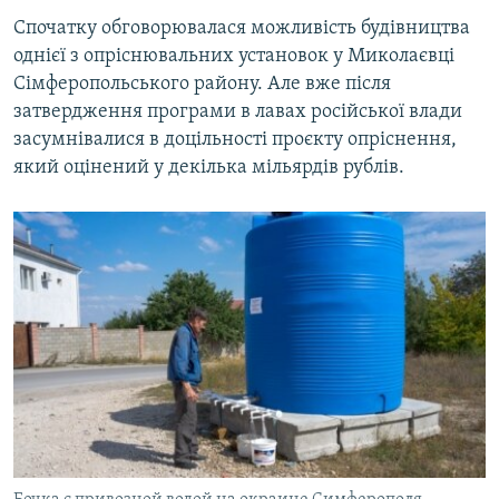
Спочатку обговорювалася можливість будівництва
однієї з опріснювальних установок у Миколаєвці
Сімферопольського району. Але вже після
затвердження програми в лавах російської влади
засумнівалися в доцільності проєкту опріснення,
який оцінений у декілька мільярдів рублів.