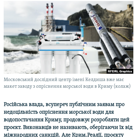
МУЛЬТИМЕДІА
ФОТО
СПЕЦПРОЄКТИ
ПОДКАСТИ
КРИМ РЕАЛІЇ
РУС
УКР
Московський дослідний центр імені Келдиша вже має
КТАТ
макет заводу з опріснення морської води в Криму (колаж)
ДОЛУЧАЙСЯ!
Російська влада, всупереч публічним заявам про
недоцільність опріснення морської води для
водопостачання Криму, продовжує розробляти цей
проєкт. Виконавців не називають, оберігаючи їх від
міжнародних санкцій. Але Крим.Реалії, проєкту