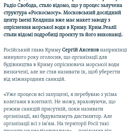
Радіо Свобода, стало відомо, що у процес залучена
Усі сайти RFE/RL
структура «Роскосмосу». Московський дослідний
центр імені Келдиша вже має макет заводу з
опріснення морської води в Криму. Крим.Реалії
стали відомі подробиці проєкту та його виконавці.
Російський глава Криму
Сергій Аксенов
наприкінці
минулого року оголосив, що організації для
будівництва в Криму опріснювача морської води
визначені, але не став називати їх, щоб уберегти
від міжнародних санкцій.
«Уже процеси всі запущені, я перебуваю з усіма
колегами в контакті. Не можу, враховуючи, що
режим санкцій присутній, поки називати
організації, які будуватимуть дистилятор. Але
організації всі з ім'ям. На території Росії такі