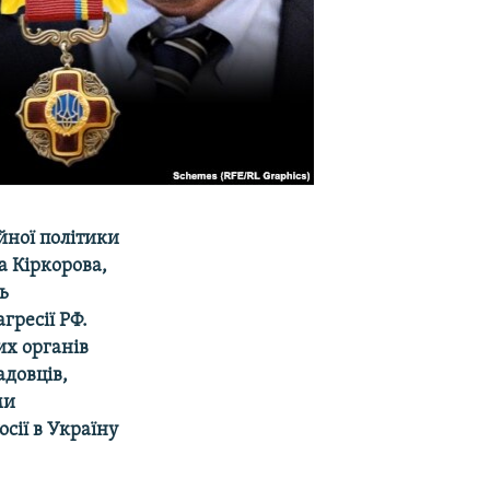
йної політики
а Кіркорова,
ь
гресії РФ.
х органів
адовців,
ми
сії в Україну