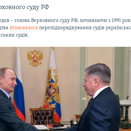
рховного суду РФ
едєв – голова Верховного суду РФ, починаючи з 1991 рок
цтва
втілювалося
перепідпорядкування судів українськ
ських судів.