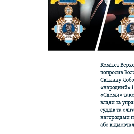
Комітет Верхо
попросив Вол
Світлану Лобо
«народний» і 
«Схеми» тако
влади та упр
суддів та олі
нагородами п
або відмовчал