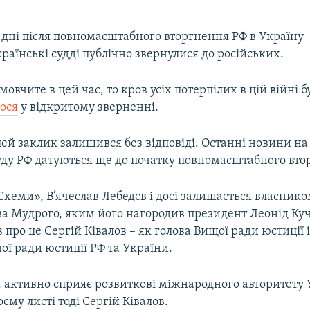
дні після повномасштабного вторгнення РФ в Україну 
країнські судді публічно звернулися до російських.
овчите в цей час, то кров усіх потерпілих в цій війні 
ося
у відкритому зверненні.
цей заклик залишився без відповіді. Останні новини н
уду РФ датуються ще до початку повномасштабного вто
хеми», В’ячеслав Лебедєв і досі залишається власник
ва Мудрого, яким його нагородив президент Леонід Ку
в про це Сергій Ківалов – як голова Вищої ради юстиції 
ї ради юстиції РФ та України.
 активно сприяє розвиткові міжнародного авторитету 
оєму листі тоді Сергій Ківалов.