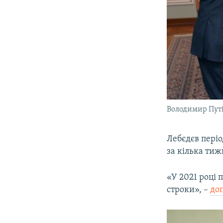
Володимир Путі
Лебєдєв пері
за кілька тиж
«У 2021 році 
строки», –
до