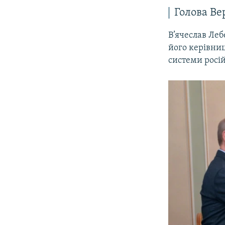
Голова Ве
В’ячеслав Леб
його керівни
системи росій