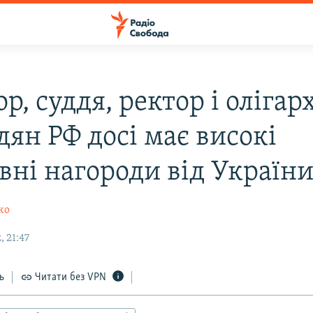
р, суддя, ректор і олігарх
дян РФ досі має високі
вні нагороди від Україн
ко
 21:47
ь
Читати без VPN