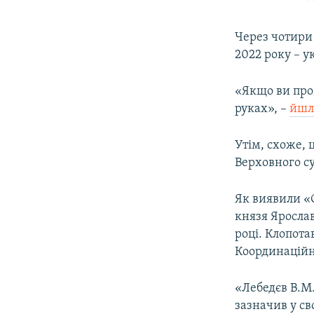
Через чотири 
2022 року – у
«Якщо ви пром
руках», –
йшл
Утім, схоже, 
Верховного с
Як виявили «С
князя Яросла
році. Клопота
Координаційно
«Лебедєв В.М.
зазначив у св