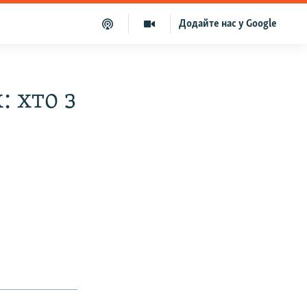
Додайте нас у Google
: хто з
и