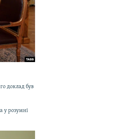
го доклад був
а у розумні