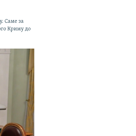
у. Саме за
ого Криму до