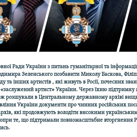
вної Ради України з питань гуманітарної та інформаці
одимира Зеленського позбавити Миколу Баскова, Філіп
ду та інших артистів , які живуть в Росії, почесних зван
«заслужений артист» України. Через їхню підтримку а
ж розшукали в Центральному державному архіві вищи
авління України документи про чинних російських пос
гархів, які продовжують володіти високими українськи
опри те, що підтримали повномасштабне вторгнення Ро
ись.