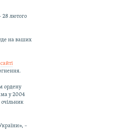
– 28 лютого
буде на ваших
а
сайті
ргнення.
ом ордену
чма у 2004
і очільник
України», –