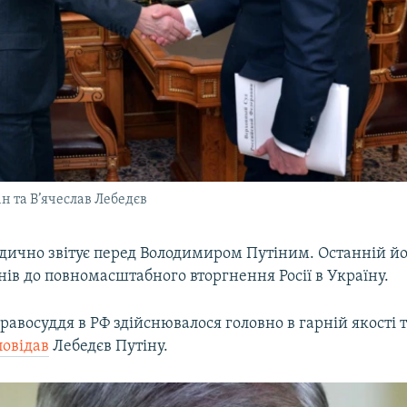
н та В’ячеслав Лебедєв
одично звітує перед Володимиром Путіним. Останній йо
нів до повномасштабного вторгнення Росії в Україну.
правосуддя в РФ здійснювалося головно в гарній якості т
повідав
Лебедєв Путіну.