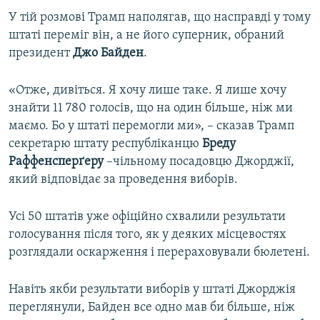
У тій розмові Трамп наполягав, що насправді у тому
штаті переміг він, а не його суперник, обраний
Усі сайти RFE/RL
президент
Джо Байден
.
«Отже, дивіться. Я хочу лише таке. Я лише хочу
знайти 11 780 голосів, що на один більше, ніж ми
маємо. Бо у штаті перемогли ми», – сказав Трамп
секретарю штату республіканцю
Бреду
Раффенсперґеру
–чільному посадовцю Джорджії,
який відповідає за проведення виборів.
Усі 50 штатів уже офіційно схвалили результати
голосування після того, як у деяких місцевостях
розглядали оскарження і перераховували бюлетені.
Навіть якби результати виборів у штаті Джорджія
переглянули, Байден все одно мав би більше, ніж