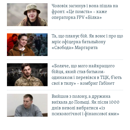
Чоловік загинув і вона пішла на
фронт. «Це помста» – каже
операторка FPV «Білка»
Та, що планує бій. Як воює і про що
мріє офіцерка батальйону
«Свобода» Маргарита
«Боляче, що мого найкращого
бійця, який став батьком-
одинаком і перевівся в ТЦК, б’ють
свої в тилу» – комбриг Габінет
Вийшов з полону, а дружина
виїхала до Польщі. Як після 1000
днів неволі вибратися «із
психологічної і фінансової ями»