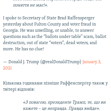
поняття не має!».
I spoke to Secretary of State Brad Raffensperger
yesterday about Fulton County and voter fraud in
Georgia. He was unwilling, or unable, to answer
questions such as the “ballots under table” scam, ballot
destruction, out of state “voters”, dead voters, and
more. He has no clue!
— Donald J. Trump (@realDonaldTrump)
January 3,
2021
Кількома годинами пізніше Раффенсперґер також у
твітері відповів:
«З повагою, президенте Трамп, те, що ви
кажете – це неправда. Правда вийде».