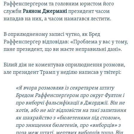
Раффенсперґером та головним юристом його
служби
Раяном Джермані
президент часом
нападав на них, а часом намагався лестити.
В оприлюдненому записі чутно, як Бред
Раффенсперґер відповідав: «Проблема у вас у тому,
пане президент, що ви маєте неправильні дані».
Білий дім не коментував оприлюднення розмови,
але президент Трамп у неділю написав у твітері:
«Я вчора розмовляв із секретарем штату
Бредом Раффенсперґером про округ Фултон і
про виборчі фальсифікації в Джорджії. Він не
хотів, або не міг відповісти на такі запитання
як шахрайство з «бюлетенями під столом»,
про знищення бюлетенів, про «виборців» з
поза меж штаті, мертвих виборців тощо. Він