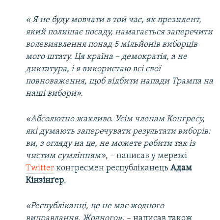
« Я не буду мовчати в той час, як президент,
який полишає посаду, намагається заперечити
волевиявлення понад 5 мільйонів виборців
мого штату. Ця країна – демократія, а не
диктатура, і я використаю всі свої
повноваження, щоб відбити напади Трампа на
наші вибори».
«Абсолютно жахливо. Усім членам Конгресу,
які думають заперечувати результати виборів:
ви, з огляду на це, не можете робити так із
чистим сумлінням»
, – написав у мережі
Twitter
конгресмен республіканець
Адам
Кінзінґер
.
«Республіканці, це не має жодного
виправдання. Жодного»
, – написав також