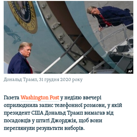
КИТАЙ.ВИКЛИКИ
МУЛЬТИМЕДІА
ФОТО
СПЕЦПРОЄКТИ
ПОДКАСТИ
КРИМ РЕАЛІЇ
РУС
Дональд Трамп, 31 грудня 2020 року
УКР
КТАТ
Газета
Washington Post
у неділю ввечері
оприлюднила запис телефонної розмови, у якій
ДОЛУЧАЙСЯ!
президент США Дональд Трамп вимагав від
посадовців у штаті Джорджія, щоб вони
переглянули результати виборів.