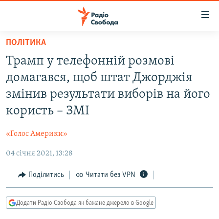
Доступність
посилання
Перейти
ПОЛІТИКА
до
РАДІО СВОБОДА – 70 РОКІВ
Трамп у телефонній розмові
основного
ВСЕ ЗА ДОБУ
матеріалу
домагався, щоб штат Джорджія
СТАТТІ
Перейти
змінив результати виборів на його
до
ВІЙНА
ПОЛІТИКА
користь – ЗМІ
основної
РОСІЙСЬКА «ФІЛЬТРАЦІЯ»
ЕКОНОМІКА
навігації
«Голос Америки»
Перейти
ДОНБАС.РЕАЛІЇ
СУСПІЛЬСТВО
до
04 січня 2021, 13:28
КРИМ.РЕАЛІЇ
КУЛЬТУРА
пошуку
ТИ ЯК?
Поділитись
Читати без VPN
СПОРТ
СХЕМИ
УКРАЇНА
Додати Радіо Свобода як бажане джерело в Google
ПРИАЗОВ’Я
СВІТ