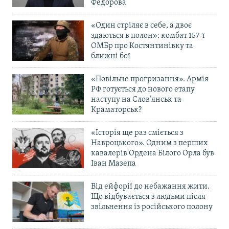
Федорова
«Один стріляє в себе, а двоє
здаються в полон»: комбат 157-ї
ОМБр про Костянтинівку та
ближні бої
«Повільне прогризання». Армія
РФ готується до нового етапу
наступу на Слов’янськ та
Краматорськ?
«Історія ще раз сміється з
Навроцького». Одним з перших
кавалерів Ордена Білого Орла був
Іван Мазепа
Від ейфорії до небажання жити.
Що відбувається з людьми після
звільнення із російського полону