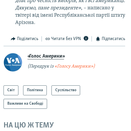
дбає про чесність виборів, як і всі американці.
Дякуємо, пане президенте»
, – написано у
твітері від імені Республіканської партії штату
Арізона.
Поділитись
Читати без VPN
Підписатись
«Голос Америки»
(Передрук із
«Голосу Америки»)
Світ
Політика
Суспільство
Важливе на Свободі
НА ЦЮ Ж ТЕМУ