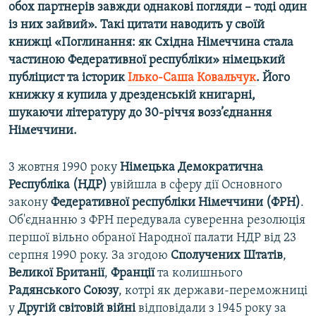
обох партнерів завжди однакові погляди – тоді один
Усі сайти RFE/RL
із них зайвий». Такі цитати наводить у своїй
книжці «Поглинання: як Східна Німеччина стала
частиною Федеративної республіки» німецький
публіцист та історик
Ілько-Саша Ковальчук
. Його
книжку я купила у дрезденській книгарні,
шукаючи літературу до 30-річчя возз’єднання
Німеччини.
3 жовтня 1990 року
Німецька Демократична
Республіка (НДР)
увійшла в сферу дії Основного
закону
Федеративної республіки Німеччини (ФРН)
.
Об'єднанню з ФРН передувала суверенна резолюція
першої вільно обраної Народної палати НДР від 23
серпня 1990 року. За згодою
Сполучених Штатів
,
Великої Британії
,
Франції
та колишнього
Радянського Союзу
, котрі як держави-переможниці
у
Другій світовій війні
відповідали з 1945 року за