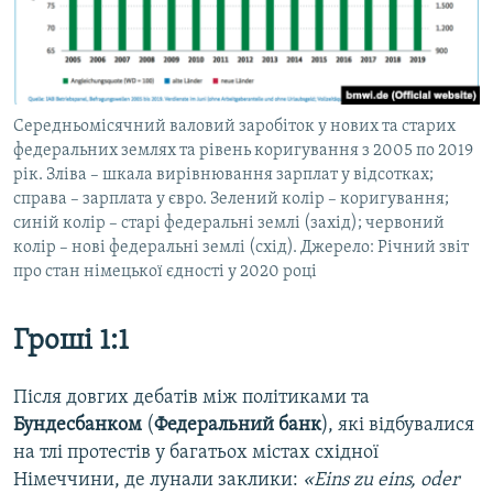
Середньомісячний валовий заробіток у нових та старих
федеральних землях та рівень коригування з 2005 по 2019
рік. Зліва – шкала вирівнювання зарплат у відсотках;
справа – зарплата у євро. Зелений колір – коригування;
синій колір – старі федеральні землі (захід); червоний
колір – нові федеральні землі (схід). Джерело: Річний звіт
про стан німецької єдності у 2020 році
Гроші 1:1
Після довгих дебатів між політиками та
Бундесбанком
(
Федеральний банк
), які відбувалися
на тлі протестів у багатьох містах східної
Німеччини, де лунали заклики:
«Eins zu eins, oder