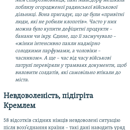
Моя співрозмовниця, пані Маасдорф мешкала
поблизу огородженої радянської військової
дільниці. Вона пригадує, що це були «привітні
люди, які не робили клопотів». Часто у них
можна було купити дефіцитні продукти –
банани чи ікру. Єдине, що її засмучувало –
«жінки інтенсивно пахли надмірно
солодкими парфумами, а чоловіки –
часником». А ще – час від часу військові
патрулі перевіряли у трамваях документи, щоб
виловити солдатів, які самовільно втікали до
міста
.
Невдоволеність, підігріта
Кремлем
58 відсотків східних німців невдоволені ситуацію
після возз’єднання країни – такі дані наводить уряд