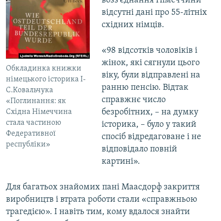
возз'єднання Німеччини
відсутні дані про 55-літніх
східних німців.
«98 відсотків чоловіків і
жінок, які сягнули цього
Обкладинка книжки
віку, були відправлені на
німецького історика І-
ранню пенсію. Відтак
С.Ковальчука
справжнє число
«Поглинання: як
безробітних, – на думку
Східна Німеччина
стала частиною
історика, – було у такий
Федеративної
спосіб відредаговане і не
республіки»
відповідало повній
картині».
Для багатьох знайомих пані Маасдорф закриття
виробництв і втрата роботи стали «справжньою
трагедією». І навіть тим, кому вдалося знайти