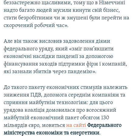
беззастережно щасливими, тому що в Німеччині
надто багато людей мусили кинути свій бізнес,
стати безробітними чи ж змушені були перейти на
скорочений робочий час».
Але він також висловив задоволення діями
федерального уряду, який «зміг пом’якшити
економічні наслідки пандемії за допомогою
фінансування заходів підтримки фірм і компаній,
які зазнали збитків через пандемію».
До такого пакету економічних стимулів належить
зниження ПДВ, допомога середнім компаніям та
сприяння майбутнім технологіям: для цього
урядова коаліція домовилася про всеосяжний
майбутній економічний пакет обсягом 130
мільярдів євро, мовиться
на сайті
Федерального
міністерства економіки та енергетики
.