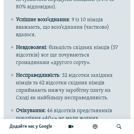
80% відповідно).
Успішне возз’єднання
: 9 із 10 німців
вважають, що возз’єднання (частково)
вдалося.
Невдоволені
: більшість східних німців (57
відсотків) все ще почуваються
громадянами «другого сорту».
Несправедливість
: 32 відсотки західних
німців та 62 відсотки східних німців
сприймають нижчу заробітну плату на
Сході як найбільшу несправедливість.
Очікування:
46 відсотків представників
покоління «40+» не мали жодних
очікувань від возз’єднання. 39 відсотків
Додайте нас у Google
вважають свої сподівання здійсненими, 12