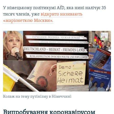
У німецькому політикумі AfD, яка нині налічує 35
тисяч членів, уже
відкрито називають
«маріонеткою Москви».
Колаж на тему путінізму в Німеччині
Випробування коронавірусом