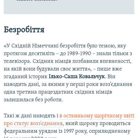
Безробіття
«У Східній Німеччині безробіття було темою, яку
протягом десятиліть – до 1989-1990 – знали тільки з
телевізора. Східних німців позбавили впевненості,
на якій вони будували своє життя», – пише вже
згаданий історик
Ілько-Саша Ковальчук
. Він
наводить дані, за якими у перші роки возз’єднання
одна третина працездатних східних німців
залишилася без роботи.
Такі ж дані наводять і
в останньому щорічному звіті
про статус возз’єднання
, який щороку проводиться
федеральним урядом із 1997 року, оприлюдненому