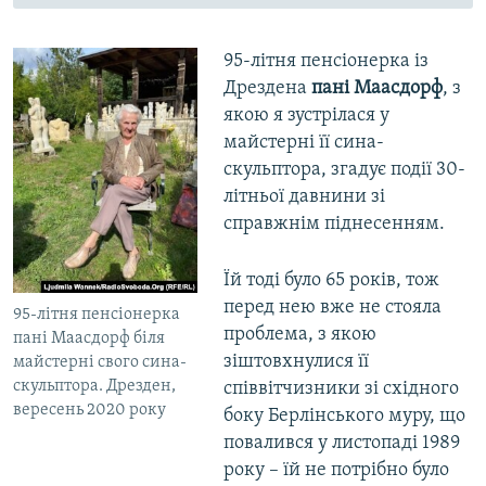
95-літня пенсіонерка із
Дрездена
пані Маасдорф
, з
якою я зустрілася у
майстерні її сина-
скульптора, згадує події 30-
літньої давнини зі
справжнім піднесенням.
Їй тоді було 65 років, тож
перед нею вже не стояла
95-літня пенсіонерка
проблема, з якою
пані Маасдорф біля
зіштовхнулися її
майстерні свого сина-
скульптора. Дрезден,
співвітчизники зі східного
вересень 2020 року
боку Берлінського муру, що
повалився у листопаді 1989
року – їй не потрібно було