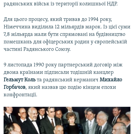
радянських військ із території колишньої НДР.
Для цього процесу, який тривав до 1994 року,
Німеччина виділила 12 мільярдів марок. Із цієї суми
7,8 мільярда мали бути спрямовані на будівництво
помешкань для офіцерських родин у європейській
частині Радянського Союзу.
9 листопада 1990 року партнерський договір між
двома країнами підписали тодішній канцлер
Гельмут Коль
та радянський керманич
Михайло
Горбачов
, який назвав цю подію кінцем епохи
конфронтації.