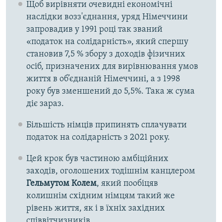
Щоб вирівняти очевидні економічні
наслідки возз'єднання, уряд Німеччини
запровадив у 1991 році так званий
«податок на солідарність», який спершу
становив 7,5 % збору з доходів фізичних
осіб, призначених для вирівнювання умов
життя в об’єднаній Німеччині, а з 1998
року був зменшений до 5,5%. Така ж сума
діє зараз.
Більшість німців припинять сплачувати
податок на солідарність з 2021 року.
Цей крок був частиною амбіційних
заходів, оголошених тодішнім канцлером
Гельмутом Колем
, який пообіцяв
колишнім східним німцям такий же
рівень життя, як і в їхніх західних
співвітчизників.