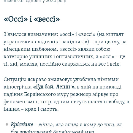
німецької єдності у 2020 році
«Оссі» і «вессі»
З’явилося визначення: «оссі» і «вессі» (на кшталт
українських східняків і західняків) – при цьому, за
німецьким шаблоном, «вессі» являли собою
категорію успішних і оптимістичних, а «оссі» – це
ті, які, мовляв, постійно скаржаться на все і всіх.
Ситуацію яскраво змальовує улюблена німцями
кінострічка
«Ґуд бай, Ленін!»,
в якій на прикладі
падіння Берлінського муру режисер міркує про
феномен змін, котрі одним несуть щастя і свободу, а
іншим – крах і смерть.
Крістіане
– жінка, яка впала в кому до того, як
був зруйнований Берлінський мур,