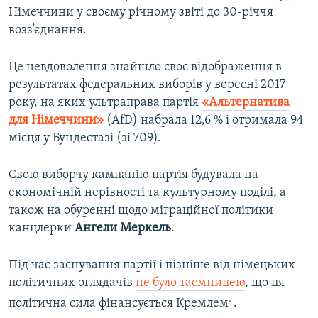
Німеччини у своєму річному звіті до 30-річчя
возз’єднання.
Це невдоволення знайшло своє відображення в
результатах федеральних виборів у вересні 2017
року, на яких ультраправа партія
«Альтернатива
для Німеччини»
(AfD) набрала 12,6 % і отримала 94
місця у Бундестазі (зі 709).
Свою виборчу кампанію партія будувала на
економічній нерівності та культурному поділі, а
також на обуренні щодо міграційної політики
канцлерки
Ангели Меркель
.
Під час заснування партії і пізніше від німецьких
політичних оглядачів
не було таємницею
, що ця
.
політична сила фінансується Кремлем
.