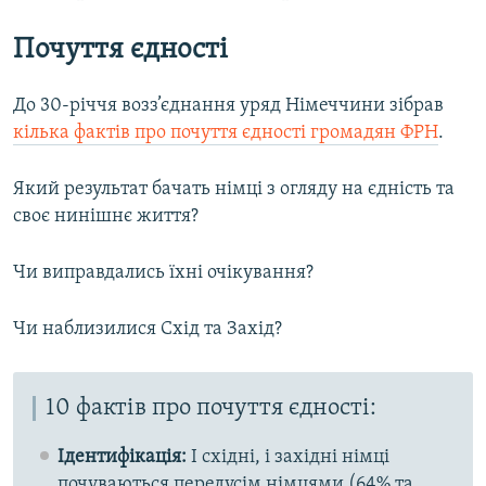
Почуття єдності
До 30-річчя возз’єднання уряд Німеччини зібрав
кілька фактів про почуття єдності громадян ФРН
.
Який результат бачать німці з огляду на єдність та
своє нинішнє життя?
Чи виправдались їхні очікування?
Чи наблизилися Схід та Захід?
10 фактів про почуття єдності:
Ідентифікація:
І східні, і західні німці
почуваються передусім німцями (64% та