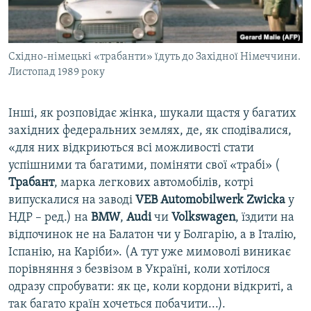
Східно-німецькі «трабанти» їдуть до Західної Німеччини.
Листопад 1989 року
Інші, як розповідає жінка, шукали щастя у багатих
західних федеральних землях, де, як сподівалися,
«для них відкриються всі можливості стати
успішними та багатими, поміняти свої «трабі» (
Трабант
, марка легкових автомобілів, котрі
випускалися на заводі
VEB Automobilwerk Zwicka
у
НДР – ред.) на
BMW
,
Audi
чи
Volkswagen
, їздити на
відпочинок не на Балатон чи у Болгарію, а в Італію,
Іспанію, на Каріби». (А тут уже мимоволі виникає
порівняння з безвізом в Україні, коли хотілося
одразу спробувати: як це, коли кордони відкриті, а
так багато країн хочеться побачити...).