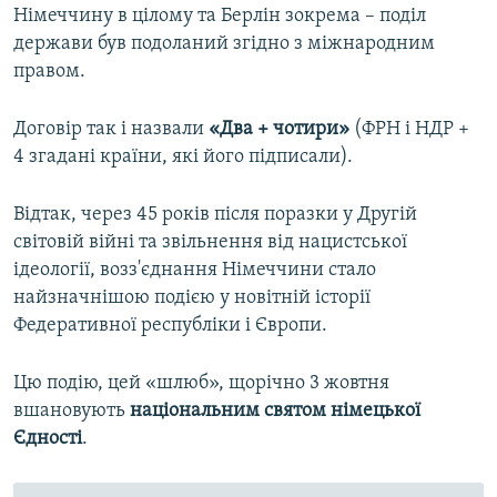
Німеччину в цілому та Берлін зокрема – поділ
держави був подоланий згідно з міжнародним
правом.
Договір так і назвали
«Два + чотири»
(ФРН і НДР +
4 згадані країни, які його підписали).
Відтак, через 45 років після поразки у Другій
світовій війні та звільнення від нацистської
ідеології, возз'єднання Німеччини стало
найзначнішою подією у новітній історії
Федеративної республіки і Європи.
Цю подію, цей «шлюб», щорічно 3 жовтня
вшановують
національним святом німецької
Єдності
.