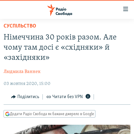
Доступність
посилання
Перейти
СУСПІЛЬСТВО
до
РАДІО СВОБОДА – 70 РОКІВ
Німеччина 30 років разом. Але
основного
ВСЕ ЗА ДОБУ
матеріалу
чому там досі є «східняки» й
СТАТТІ
Перейти
«західняки»
до
ВІЙНА
ПОЛІТИКА
основної
Людмила Ваннек
РОСІЙСЬКА «ФІЛЬТРАЦІЯ»
ЕКОНОМІКА
навігації
Перейти
03 жовтня 2020, 15:00
ДОНБАС.РЕАЛІЇ
СУСПІЛЬСТВО
до
КРИМ.РЕАЛІЇ
КУЛЬТУРА
Поділитись
Читати без VPN
пошуку
ТИ ЯК?
СПОРТ
Додати Радіо Свобода як бажане джерело в Google
СХЕМИ
УКРАЇНА
КИТАЙ.ВИКЛИКИ
СВІТ