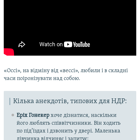
«Оссі», на відміну від «вессі», любили і в складні
часи поіронізувати над собою.
Кілька анекдотів, типових для НДР:
Еріх Гонекер
хоче дізнатися, наскільки
його люблять співвітчизники. Він ходить
по під’їздах і дзвонить у двері. Маленька
дівчинка відчиняє і запитує: