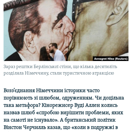
МУЛЬТИМЕДІА
ФОТО
СПЕЦПРОЄКТИ
ПОДКАСТИ
КРИМ РЕАЛІЇ
РУС
Зараз рештки Берлінської стіни, що кілька десятиліть
УКР
розділяла Німеччину, стали туристичною атракцією
КТАТ
Возз’єднання Німеччини історики часто
ДОЛУЧАЙСЯ!
порівнюють зі шлюбом, одруженням. Чи доцільна
така метафора? Кінорежисер Вуді Аллен колись
назвав шлюб «спробою вирішити проблеми, яких
на самоті не існувало». А британський політик
Вінстон Черчилль казав, що «коли в подружжі в