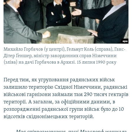
Михайло Горбачов (у центрі), Гельмут Коль (справа), Ганс-
Дітер Ґеншер, міністр закордонних справ Німеччини
(зліва) на дачі Горбачова в Архизі. 15 липня 1990 року
Перед тим, як угруповання радянських військ
залишило територію Східної Німеччини, радянські
військові гарнізони займали там 290 тисяч гектарів
території. А загалом, за офіційними даними, в
розпорядженні радянської групи військ було до 10
відсотків східнонімецьких територій.