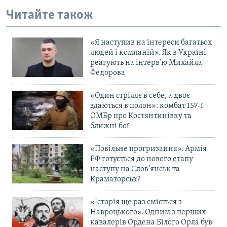
Читайте також
«Я наступив на інтереси багатьох
людей і компаній». Як в Україні
реагують на інтерв’ю Михайла
Федорова
«Один стріляє в себе, а двоє
здаються в полон»: комбат 157-ї
ОМБр про Костянтинівку та
ближні бої
«Повільне прогризання». Армія
РФ готується до нового етапу
наступу на Слов’янськ та
Краматорськ?
«Історія ще раз сміється з
Навроцького». Одним з перших
кавалерів Ордена Білого Орла був