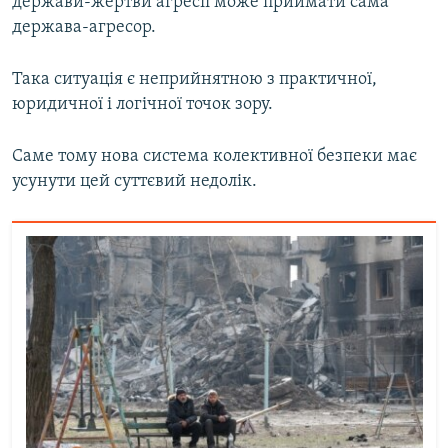
держави-жертви агресії може приймати сама
держава-агресор.
Така ситуація є неприйнятною з практичної,
юридичної і логічної точок зору.
Саме тому нова система колективної безпеки має
усунути цей суттєвий недолік.