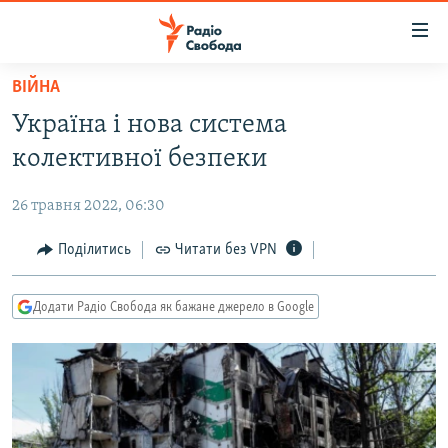
Доступність
посилання
Перейти
ВІЙНА
до
РАДІО СВОБОДА – 70 РОКІВ
Україна і нова система
основного
ВСЕ ЗА ДОБУ
матеріалу
колективної безпеки
СТАТТІ
Перейти
до
26 травня 2022, 06:30
ВІЙНА
ПОЛІТИКА
основної
РОСІЙСЬКА «ФІЛЬТРАЦІЯ»
Поділитись
Читати без VPN
ЕКОНОМІКА
навігації
Перейти
ДОНБАС.РЕАЛІЇ
СУСПІЛЬСТВО
до
Додати Радіо Свобода як бажане джерело в Google
КРИМ.РЕАЛІЇ
КУЛЬТУРА
пошуку
ТИ ЯК?
СПОРТ
СХЕМИ
УКРАЇНА
КИТАЙ.ВИКЛИКИ
СВІТ