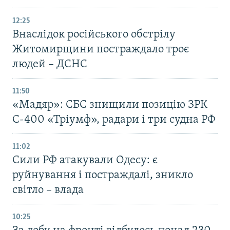
12:25
Внаслідок російського обстрілу
Житомирщини постраждало троє
людей – ДСНС
11:50
«Мадяр»: СБС знищили позицію ЗРК
С-400 «Тріумф», радари і три судна РФ
11:02
Сили РФ атакували Одесу: є
руйнування і постраждалі, зникло
світло – влада
10:25