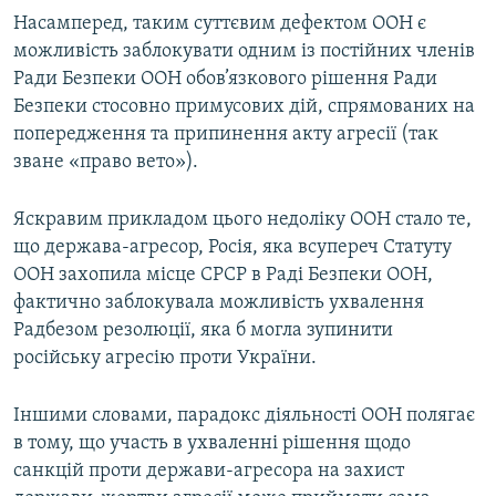
Насамперед, таким суттєвим дефектом ООН є
можливість заблокувати одним із постійних членів
Ради Безпеки ООН обов’язкового рішення Ради
Безпеки стосовно примусових дій, спрямованих на
попередження та припинення акту агресії (так
зване «право вето»).
Яскравим прикладом цього недоліку ООН стало те,
що держава-агресор, Росія, яка всупереч Статуту
ООН захопила місце СРСР в Раді Безпеки ООН,
фактично заблокувала можливість ухвалення
Радбезом резолюції, яка б могла зупинити
російську агресію проти України.
Іншими словами, парадокс діяльності ООН полягає
в тому, що участь в ухваленні рішення щодо
санкцій проти держави-агресора на захист