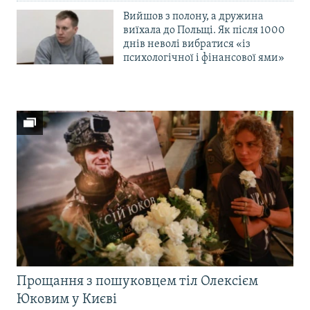
Вийшов з полону, а дружина
виїхала до Польщі. Як після 1000
днів неволі вибратися «із
психологічної і фінансової ями»
Прощання з пошуковцем тіл Олексієм
Юковим у Києві