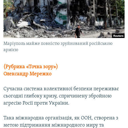
МУЛЬТИМЕДІА
ФОТО
СПЕЦПРОЄКТИ
ПОДКАСТИ
Маріуполь майже повністю зруйнований російською
армією
КРИМ РЕАЛІЇ
РУС
(Рубрика «Точка зору»)
УКР
Олександр Мережко
КТАТ
Сучасна система колективної безпеки переживає
ДОЛУЧАЙСЯ!
сьогодні глибоку кризу, спричинену збройною
агресію Росії проти України.
Така міжнародна організація, як ООН, створена з
метою підтримання міжнародного миру та