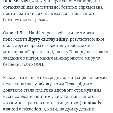
Ганс Кельзен
, «ідея універсальної міжнародної
організації для колективної безпеки спрямована
проти політики альянсів взагалі і так званого
балансу сил зокрема».
Однак і Ліга Націй через свої вади не змогла
попередити
Другу світову війну
, результатом якої
стала друга спроба створення універсальної
міжнародної організації, на яку її творці покладали
завдання з підтримання міжнародного миру та
безпеки, тобто ООН.
Разом з тим і ця міжнародна організація виявилася
недосконалою, у зв’язку з чим її своєрідним
додатком стала політика ядерного стримування
часів «холодної війни» у вигляді так званого
«взаємно гарантованого знищення» («
mutually
assured destruction
»), коли, на думку деяких