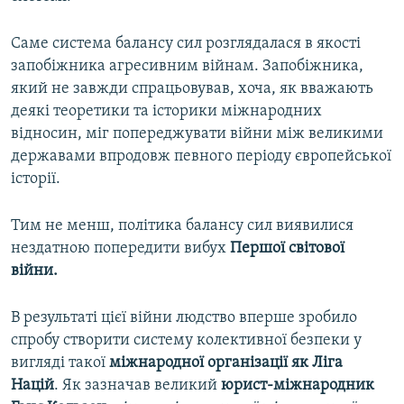
Саме система балансу сил розглядалася в якості
запобіжника агресивним війнам. Запобіжника,
який не завжди спрацьовував, хоча, як вважають
деякі теоретики та історики міжнародних
відносин, міг попереджувати війни між великими
державами впродовж певного періоду європейської
історії.
Тим не менш, політика балансу сил виявилися
нездатною попередити вибух
Першої світової
війни.
В результаті цієї війни людство вперше зробило
спробу створити систему колективної безпеки у
вигляді такої
міжнародної організації як Ліга
Націй
. Як зазначав великий
юрист-міжнародник