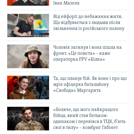
Іван Мазепа
Від ейфорії до небажання жити.
Що відбувається з людьми після
звільнення із російського полону
Чоловік загинув і вона пішла на
фронт. «Це помста» – каже
операторка FPV «Білка»
Та, що планує бій. Як воює і про що
мріє офіцерка батальйону
«Свобода» Маргарита
«Боляче, що мого найкращого
бійця, який став батьком-
одинаком і перевівся в ТЦК, б’ють
свої в тилу» – комбриг Габінет