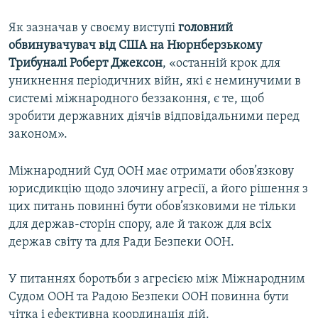
Як зазначав у своєму виступі
головний
обвинувачувач від США на Нюрнберзькому
Трибуналі Роберт Джексон
, «останній крок для
уникнення періодичних війн, які є неминучими в
системі міжнародного беззаконня, є те, щоб
зробити державних діячів відповідальними перед
законом».
Міжнародний Суд ООН має отримати обов’язкову
юрисдикцію щодо злочину агресії, а його рішення з
цих питань повинні бути обов’язковими не тільки
для держав-сторін спору, але й також для всіх
держав світу та для Ради Безпеки ООН.
У питаннях боротьби з агресією між Міжнародним
Судом ООН та Радою Безпеки ООН повинна бути
чітка і ефективна координація дій.