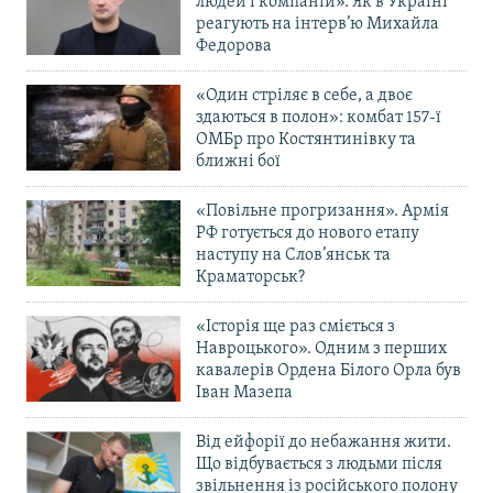
людей і компаній». Як в Україні
реагують на інтерв’ю Михайла
Федорова
«Один стріляє в себе, а двоє
здаються в полон»: комбат 157-ї
ОМБр про Костянтинівку та
ближні бої
«Повільне прогризання». Армія
РФ готується до нового етапу
наступу на Слов’янськ та
Краматорськ?
«Історія ще раз сміється з
Навроцького». Одним з перших
кавалерів Ордена Білого Орла був
Іван Мазепа
Від ейфорії до небажання жити.
Що відбувається з людьми після
звільнення із російського полону