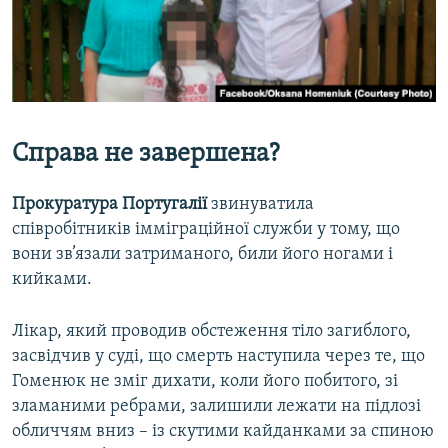
Справа не завершена?
Прокуратура Португалії
звинуватила
співробітників імміграційної служби у тому, що
вони зв’язали затриманого, били його ногами і
кийками.
Лікар, який проводив обстеження тіло загиблого,
засвідчив у суді, що смерть наступила через те, що
Гоменюк не зміг дихати, коли його побитого, зі
зламаними ребрами, залишили лежати на підлозі
обличчям вниз – із скутими кайданками за спиною