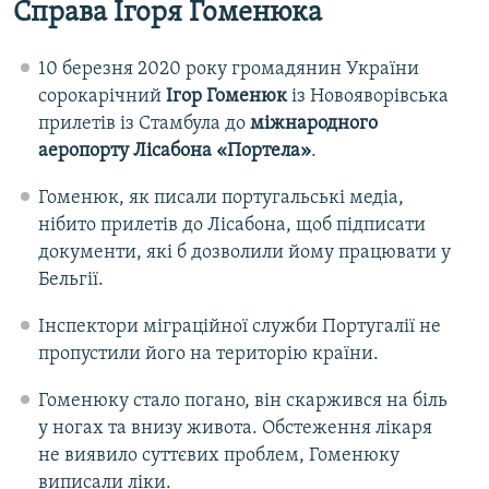
Справа Ігоря Гоменюка
10 березня 2020 року громадянин України
сорокарічний
Ігор Гоменюк
із Новояворівська
прилетів із Стамбула до
міжнародного
аеропорту Лісабона «Портела»
.
Гоменюк, як писали португальські медіа,
нібито прилетів до Лісабона, щоб підписати
документи, які б дозволили йому працювати у
Бельгії.
Інспектори міграційної служби Португалії не
пропустили його на територію країни.
Гоменюку стало погано, він скаржився на біль
у ногах та внизу живота. Обстеження лікаря
не виявило суттєвих проблем, Гоменюку
виписали ліки.