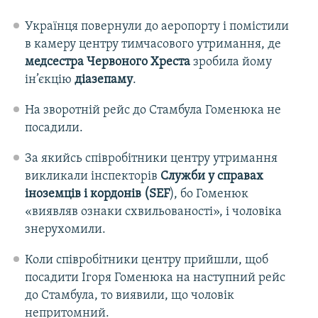
Українця повернули до аеропорту і помістили
в камеру центру тимчасового утримання, де
медсестра Червоного Хреста
зробила йому
ін’єкцію
діазепаму
.
На зворотній рейс до Стамбула Гоменюка не
посадили.
За якийсь співробітники центру утримання
викликали інспекторів
Служби у справах
іноземців і кордонів (SEF
), бо Гоменюк
«виявляв ознаки схвильованості», і чоловіка
знерухомили.
Коли співробітники центру прийшли, щоб
посадити Ігоря Гоменюка на наступний рейс
до Стамбула, то виявили, що чоловік
непритомний.