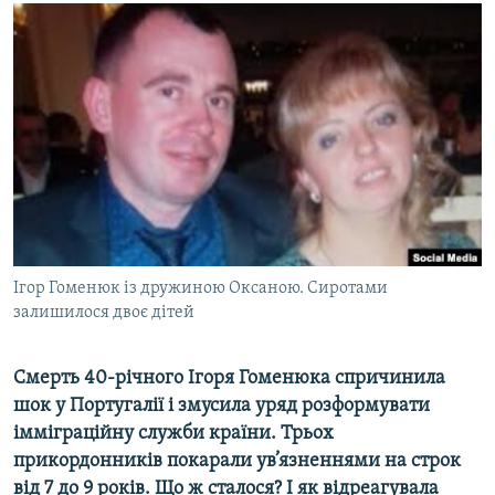
МУЛЬТИМЕДІА
ФОТО
СПЕЦПРОЄКТИ
ПОДКАСТИ
КРИМ РЕАЛІЇ
РУС
УКР
Ігор Гоменюк із дружиною Оксаною. Сиротами
КТАТ
залишилося двоє дітей
ДОЛУЧАЙСЯ!
Смерть 40-річного Ігоря Гоменюка спричинила
шок у Португалії і змусила уряд розформувати
імміграційну служби країни. Трьох
прикордонників покарали ув’язненнями на строк
від 7 до 9 років. Що ж сталося? І як відреагувала