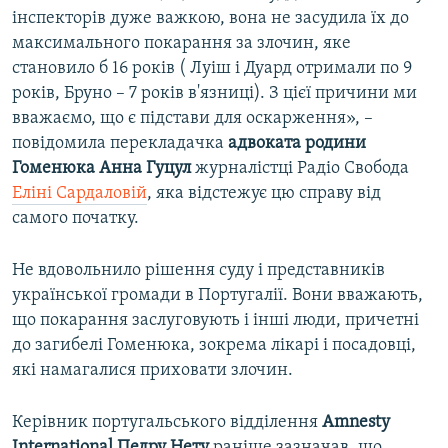
інспекторів дуже важкою, вона не засудила їх до
максимального покарання за злочин, яке
становило б 16 років ( Луіш і Дуард отримали по 9
років, Бруно – 7 років в'язниці). З цієї причини ми
вважаємо, що є підстави для оскарження», –
повідомила перекладачка
адвоката родини
Гоменюка Анна Гуцул
журналістці Радіо Свобода
Еліні Сардаловій
, яка відстежує цю справу від
самого початку.
Не вдовольнило рішення суду і представників
української громади в Португалії. Вони вважають,
що покарання заслуговують і інші люди, причетні
до загибелі Гоменюка, зокрема лікарі і посадовці,
які намагалися приховати злочин.
Керівник португальського відділення
Amnesty
International Педру Нету
раніше зазначав, що