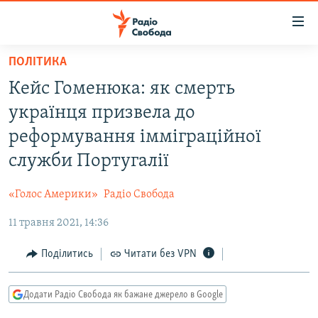
Доступність
посилання
Перейти
ПОЛІТИКА
до
РАДІО СВОБОДА – 70 РОКІВ
Кейс Гоменюка: як смерть
основного
ВСЕ ЗА ДОБУ
матеріалу
українця призвела до
СТАТТІ
Перейти
реформування імміграційної
до
ВІЙНА
ПОЛІТИКА
служби Португалії
основної
РОСІЙСЬКА «ФІЛЬТРАЦІЯ»
ЕКОНОМІКА
навігації
«Голос Америки»
Радіо Свобода
Перейти
ДОНБАС.РЕАЛІЇ
СУСПІЛЬСТВО
до
11 травня 2021, 14:36
КРИМ.РЕАЛІЇ
КУЛЬТУРА
пошуку
ТИ ЯК?
Поділитись
Читати без VPN
СПОРТ
СХЕМИ
УКРАЇНА
Додати Радіо Свобода як бажане джерело в Google
КИТАЙ.ВИКЛИКИ
СВІТ