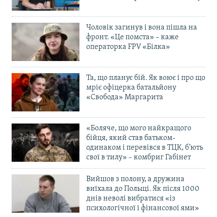
Чоловік загинув і вона пішла на
фронт. «Це помста» – каже
операторка FPV «Білка»
Та, що планує бій. Як воює і про що
мріє офіцерка батальйону
«Свобода» Маргарита
«Боляче, що мого найкращого
бійця, який став батьком-
одинаком і перевівся в ТЦК, б’ють
свої в тилу» – комбриг Габінет
Вийшов з полону, а дружина
виїхала до Польщі. Як після 1000
днів неволі вибратися «із
психологічної і фінансової ями»