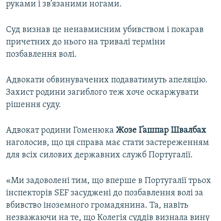
руками і зв’язаними ногами.
Суд визнав це ненавмисним убивством і покарав
причетних до нього на тривалі терміни
позбавлення волі.
Адвокати обвинувачених подаватимуть апеляцію.
Захист родини загиблого теж хоче оскаржувати
рішення суду.
Адвокат родини Гоменюка
Жозе Ґашпар Швалбах
наголосив, що ця справа має стати застереженням
для всіх силових державних служб Португалії.
«Ми задоволені тим, що вперше в Португалії трьох
інспекторів SEF засуджені до позбавлення волі за
вбивство іноземного громадянина. Та, навіть
незважаючи на те, що Колегія суддів визнала вину