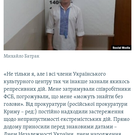
Михайло Батрак
​«Не тільки я, але і всі члени Українського
культурного центру так чи інакше зазнали якихось
репресивних дій. Мене затримували співробітники
ФСБ, погрожували, що мене «можуть знайти без
голови». Від прокуратури (російської прокуратури
Криму – ред:) постійно надходили застереження
щодо неприпустимості екстремістських дій. Прямо
додому приносили перед знаковими датами –
Днем Незалежності України, днем народження