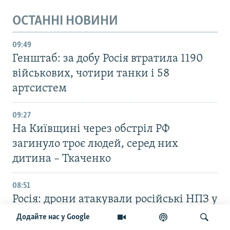
ОСТАННІ НОВИНИ
09:49
Генштаб: за добу Росія втратила 1190
військових, чотири танки і 58
артсистем
09:27
На Київщині через обстріл РФ
загинуло троє людей, серед них
дитина – Ткаченко
08:51
Росія: дрони атакували російські НПЗ у
Краснодарському краї і Самарській
Додайте нас у Google
області