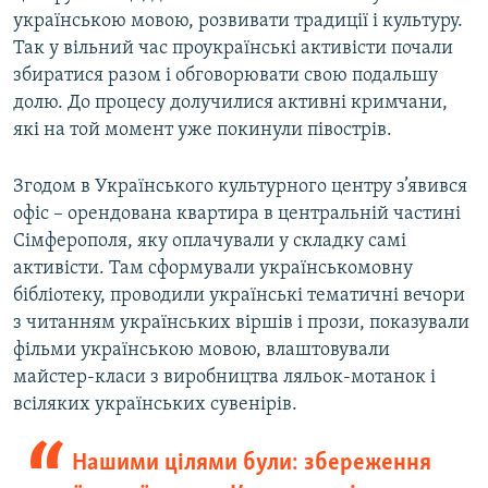
українською мовою, розвивати традиції і культуру.
Так у вільний час проукраїнські активісти почали
збиратися разом і обговорювати свою подальшу
долю. До процесу долучилися активні кримчани,
які на той момент уже покинули півострів.
Згодом в Українського культурного центру з’явився
офіс – орендована квартира в центральній частині
Сімферополя, яку оплачували у складку самі
активісти. Там сформували українськомовну
бібліотеку, проводили українські тематичні вечори
з читанням українських віршів і прози, показували
фільми українською мовою, влаштовували
майстер-класи з виробництва ляльок-мотанок і
всіляких українських сувенірів.
Нашими цілями були: збереження