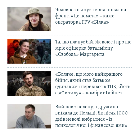
Чоловік загинув і вона пішла на
фронт. «Це помста» – каже
операторка FPV «Білка»
Та, що планує бій. Як воює і про що
мріє офіцерка батальйону
«Свобода» Маргарита
«Боляче, що мого найкращого
бійця, який став батьком-
одинаком і перевівся в ТЦК, б’ють
свої в тилу» – комбриг Габінет
Вийшов з полону, а дружина
виїхала до Польщі. Як після 1000
днів неволі вибратися «із
психологічної і фінансової ями»