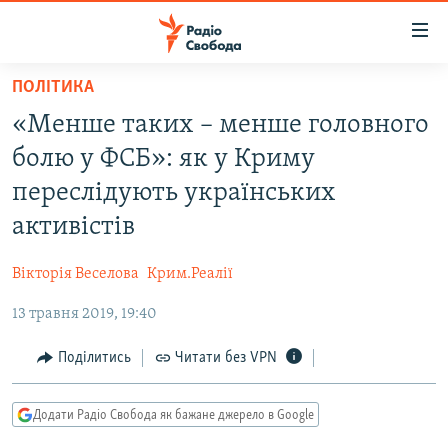
Доступність
посилання
Перейти
ПОЛІТИКА
до
РАДІО СВОБОДА – 70 РОКІВ
«Менше таких – менше головного
основного
ВСЕ ЗА ДОБУ
матеріалу
болю у ФСБ»: як у Криму
СТАТТІ
Перейти
переслідують українських
до
ВІЙНА
ПОЛІТИКА
активістів
основної
РОСІЙСЬКА «ФІЛЬТРАЦІЯ»
ЕКОНОМІКА
навігації
Вікторія Веселова
Крим.Реалії
Перейти
ДОНБАС.РЕАЛІЇ
СУСПІЛЬСТВО
до
13 травня 2019, 19:40
КРИМ.РЕАЛІЇ
КУЛЬТУРА
пошуку
ТИ ЯК?
Поділитись
Читати без VPN
СПОРТ
СХЕМИ
УКРАЇНА
Додати Радіо Свобода як бажане джерело в Google
КИТАЙ.ВИКЛИКИ
СВІТ