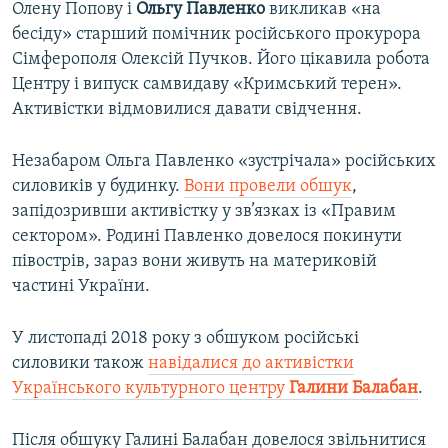
Олену Попову і
Ольгу Павленко
викликав «на
бесіду» старший помічник російського прокурора
Сімферополя Олексій Пучков. Його цікавила робота
Центру і випуск самвидаву «Кримський терен».
Активістки відмовилися давати свідчення.
Незабаром Ольга Павленко «зустрічала» російських
силовиків у будинку.
Вони провели обшук
,
запідозривши активістку у зв’язках із «Правим
сектором». Родині Павленко довелося покинути
півострів, зараз вони живуть на материковій
частині України.
У листопаді 2018 року з обшуком російські
силовики також
навідалися до активістки
Українського культурного центру
Галини Балабан
.
Після обшуку Галині Балабан довелося звільнитися