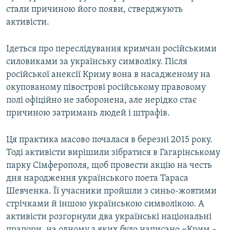
стали причиною його появи, стверджують
активісти.
Ідеться про переслідування кримчан російськими
силовиками за українську символіку. Після
російської анексії Криму вона в насадженому на
окупованому півострові російському правовому
полі офіційно не заборонена, але нерідко стає
причиною затримань людей і штрафів.
Ця практика масово почалася в березні 2015 року.
Тоді активісти вирішили зібратися в Гагарінському
парку Сімферополя, щоб провести акцію на честь
дня народження українського поета Тараса
Шевченка. Її учасники пройшли з синьо-жовтими
стрічками й іншою українською символікою. А
активісти розгорнули два українські національні
прапори, на одному з яких було написано «Крим –