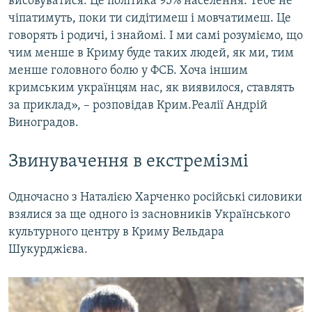
висовуватися. Це політика 95% населення. Тебе не
чіпатимуть, поки ти сидітимеш і мовчатимеш. Це
говорять і родичі, і знайомі. І ми самі розуміємо, що
чим менше в Криму буде таких людей, як ми, тим
менше головного болю у ФСБ. Хоча іншим
кримським українцям нас, як виявилося, ставлять
за приклад», – розповідав Крим.Реалії Андрій
Виноградов.
Звинувачення в екстремізмі
Одночасно з Наталією Харченко російські силовики
взялися за ще одного із засновників Українського
культурного центру в Криму Вельдара
Шукурджієва.