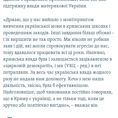
підтримку влади материкової України.
«Думаю, що у нас вийшло з моніторингом
вивчення української мови в кримських школах і
проведенням заходів. Інші завдання більш об’ємні –
і їх вирішити не так просто. Ми ніколи не робили
заяв і дій, які могли спровокувати агресію до нас,
тому вдавалося працювати всі ці роки. Напевно,
кримська влада була і залишається зацікавленою в
«цирковій демократії», і ми (УКЦ – ред.) в неї
потрапляли. За весь час українська влада жодного
разу не надала нам допомогу. Хоча з нею наша
діяльність, звісно, була б ефективнішою.
Найголовніше, щоб чиновники постійно говорили,
що в Криму є українці, а не тільки тоді, коли це
зручно або політично вигідно», – вважає він.