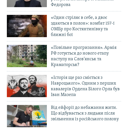
Федорова
«Один стріляє в себе, а двоє
здаються в полон»: комбат 157-ї
ОМБр про Костянтинівку та
ближні бої
«Повільне прогризання». Армія
РФ готується до нового етапу
наступу на Слов’янськ та
Краматорськ?
«Історія ще раз сміється з
Навроцького». Одним з перших
кавалерів Ордена Білого Орла був
Іван Мазепа
Від ейфорії до небажання жити.
Що відбувається з людьми після
звільнення із російського полону