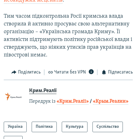
небайдужих меценатів
.
Тим часом підконтрольна Росії кримська влада
створила й активно просуває свою альтернативну
організацію – «Українська громада Криму». Її
активісти підтримують політику російської влади і
стверджують, що ніяких утисків прав українців на
півострові немає.
Поділитись
Читати без VPN
Підписатись
Крим.Реалії
Передрук із
«Крим.Реалії»
/
«Крым.Реалии»
Україна
Політика
Культура
Суспільство