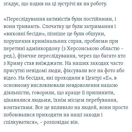
згадує, що ходив на ці зустрічі як на роботу.
«Переслідування активістів були постійними, і
вони тривають. Спочатку це були затримання і
«виховні бесіди», пізніше це були обшуки,
порушення кримінальних справ, проблеми при
перетині адмінкордону (з Херсонською областю –
ред.), фізичне переслідування, через що багато хто
з Криму став виїжджати. На наших заходах часто
присутні невідомі люди, фіксували все на фото або
відео. На бесідах, які проходили в Центрі «Е», в
основному висловлювали невдоволення нашою
діяльністю, говорили, що краще її припинити,
цікавилися людьми, їхнім місцем перебування,
контактами. Все це впливало на людей, вони просто
побоювалися приходити на наші заходи і
спілкуватися», – розповідає він.