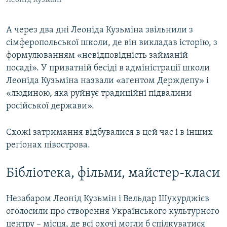
А через два дні Леоніда Кузьміна звільнили з
сімферопольської школи, де він викладав історію, з
формулюванням «невідповідність займаній
посаді». У приватній бесіді в адміністрації школи
Леоніда Кузьміна назвали «агентом Держдепу» і
«людиною, яка руйнує традиційні підвалини
російської держави».
Схожі затримання відбувалися в цей час і в інших
регіонах півострова.
Бібліотека, фільми, майстер-класи
Незабаром Леонід Кузьмін і Вельдар Шукурджієв
оголосили про створення Українського культурного
центру – місця, де всі охочі могли б спілкуватися