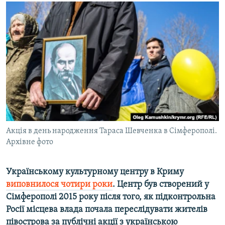
МУЛЬТИМЕДІА
ФОТО
СПЕЦПРОЄКТИ
ПОДКАСТИ
КРИМ РЕАЛІЇ
РУС
УКР
Акція в день народження Тараса Шевченка в Сімферополі.
КТАТ
Архівне фото
ДОЛУЧАЙСЯ!
Українському культурному центру в Криму
виповнилося чотири роки
. Центр був створений у
Сімферополі 2015 року після того, як підконтрольна
Росії місцева влада почала переслідувати жителів
півострова за публічні акції з українською