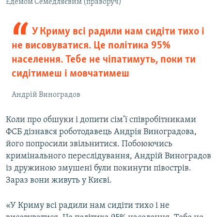
Едемом Семедляєвим (праворуч)
У Криму всі радили нам сидіти тихо і
не висовуватися. Це політика 95%
населення. Тебе не чіпатимуть, поки ти
сидітимеш і мовчатимеш
Андрій Виноградов
Коли про обшуки і допити сім’ї співробітниками
ФСБ дізнався роботодавець Андрія Виноградова,
його попросили звільнитися. Побоюючись
кримінального переслідування, Андрій Виноградов
із дружиною змушені були покинути півострів.
Зараз вони живуть у Києві.
«У Криму всі радили нам сидіти тихо і не