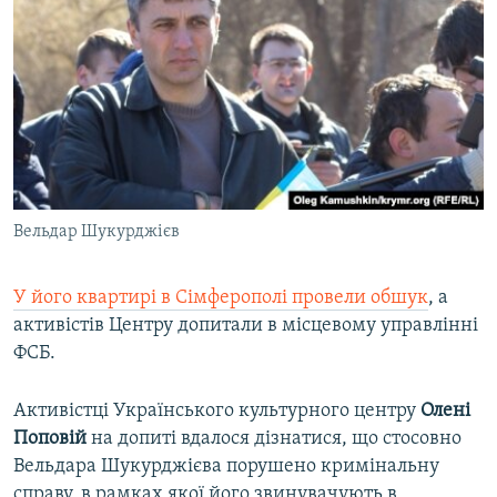
Вельдар Шукурджієв
У його квартирі в Сімферополі провели обшук
, а
активістів Центру допитали в місцевому управлінні
ФСБ.
Активістці Українського культурного центру
Олені
Поповій
на допиті вдалося дізнатися, що стосовно
Вельдара Шукурджієва порушено кримінальну
справу, в рамках якої його звинувачують в