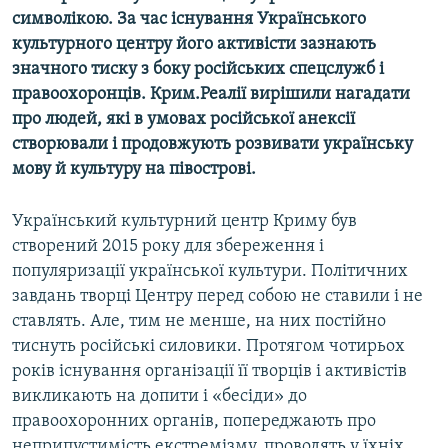
символікою. За час існування Українського
Усі сайти RFE/RL
культурного центру його активісти зазнають
значного тиску з боку російських спецслужб і
правоохоронців. Крим.Реалії вирішили нагадати
про людей, які в умовах російської анексії
створювали і продовжують розвивати українську
мову й культуру на півострові.
Український культурний центр Криму був
створений 2015 року для збереження і
популяризації української культури. Політичних
завдань творці Центру перед собою не ставили і не
ставлять. Але, тим не менше, на них постійно
тиснуть російські силовики. Протягом чотирьох
років існування організації її творців і активістів
викликають на допити і «бесіди» до
правоохоронних органів, попереджають про
неприпустимість екстремізму, проводять у їхніх