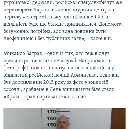
української держави, російські спецслужби тут же
перетворять Український культурний центр на
чергову «екстремістську організацію» і його
діяльність буде ще більше припинятися. Допомога,
безумовно, потрібна, але вона повинна бути
неофіційною і без публічних заяв», – каже він.
Михайло Батрак – один із тих, хто теж відчув
пресинг російських спецслужб. Наприклад, на
фотографії нижче він позує на тлі спецлінійки у
відділенні російської поліції Армянська, куди він
був доставлений 2015 року за фото у вишитій
сорочці, зроблене в День вишиванки біля стели
«Крим – край партизанської слави».