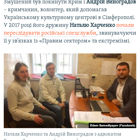
Змушений був покинути Крим і
Андрій Виноградов
– кримчанин, волонтер, який допомагав
Українському культурному центрові в Сімферополі.
У 2017 році його дружину
Наталю Харченко
почали
переслідувати російські спецслужби
, звинувачуючи
її у зв’язках із «Правим сектором» та екстремізмі.
Наталя Харченко та Андрій Виноградов з адвокатом