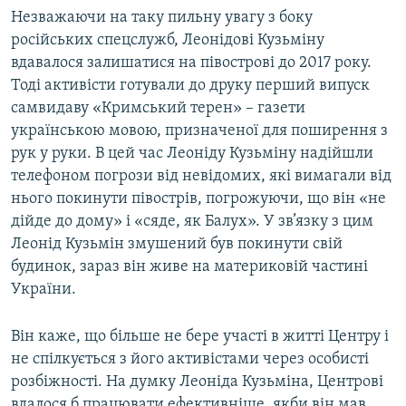
Незважаючи на таку пильну увагу з боку
російських спецслужб, Леонідові Кузьміну
вдавалося залишатися на півострові до 2017 року.
Тоді активісти готували до друку перший випуск
самвидаву «Кримський терен» – газети
українською мовою, призначеної для поширення з
рук у руки. В цей час Леоніду Кузьміну надійшли
телефоном погрози від невідомих, які вимагали від
нього покинути півострів, погрожуючи, що він «не
дійде до дому» і «сяде, як Балух». У зв’язку з цим
Леонід Кузьмін змушений був покинути свій
будинок, зараз він живе на материковій частині
України.
Він каже, що більше не бере участі в житті Центру і
не спілкується з його активістами через особисті
розбіжності. На думку Леоніда Кузьміна, Центрові
вдалося б працювати ефективніше, якби він мав