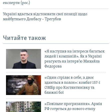
експерти (рос.)
Україні вдається відстоювати свої позиції щодо
майбутнього Донбасу – Трегубов
Читайте також
«Я наступив на інтереси багатьох
людей і компаній». Як в Україні
реагують на інтерв’ю Михайла
Федорова
«Один стріляє в себе, а двоє
здаються в полон»: комбат 157-ї
ОМБр про Костянтинівку та
ближні бої
«Повільне прогризання». Армія
РФ готується до нового етапу