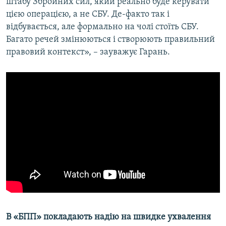
штабу Збройних сил, який реально буде керувати
цією операцією, а не СБУ. Де-факто так і
відбувається, але формально на чолі стоїть СБУ.
Багато речей змінюються і створюють правильний
правовий контекст», – зауважує Гарань.
В «БПП» покладають надію на швидке ухвалення