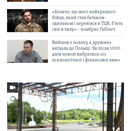
«Боляче, що мого найкращого
бійця, який став батьком-
одинаком і перевівся в ТЦК, б’ють
свої в тилу» – комбриг Габінет
Вийшов з полону, а дружина
виїхала до Польщі. Як після 1000
днів неволі вибратися «із
психологічної і фінансової ями»