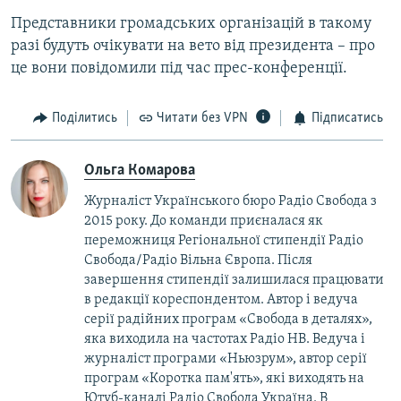
Представники громадських організацій в такому
разі будуть очікувати на вето від президента – про
це вони повідомили під час прес-конференції.
Поділитись
Читати без VPN
Підписатись
Ольга Комарова
Журналіст Українського бюро Радіо Свобода з
2015 року. До команди приєналася як
переможниця Регіональної стипендії Радіо
Свобода/Радіо Вільна Європа. Після
завершення стипендії залишилася працювати
в редакції кореспондентом. Автор і ведуча
серії радійних програм «Свобода в деталях»,
яка виходила на частотах Радіо НВ. Ведуча і
журналіст програми «Ньюзрум», автор серії
програм «Коротка пам'ять», які виходять на
Ютуб-каналі Радіо Свобода Україна. В