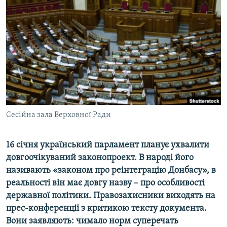
МУЛЬТИМЕДІА
ФОТО
СПЕЦПРОЄКТИ
ПОДКАСТИ
КРИМ РЕАЛІЇ
РУС
Сесійна зала Верховної Ради
УКР
КТАТ
16 січня український парламент планує ухвалити
довгоочікуваний законопроект. В народі його
ДОЛУЧАЙСЯ!
називають «законом про реінтеграцію Донбасу», в
реальності він має довгу назву – про особливості
державної політики. Правозахисники виходять на
прес-конференції з критикою тексту документа.
Вони заявляють: чимало норм суперечать