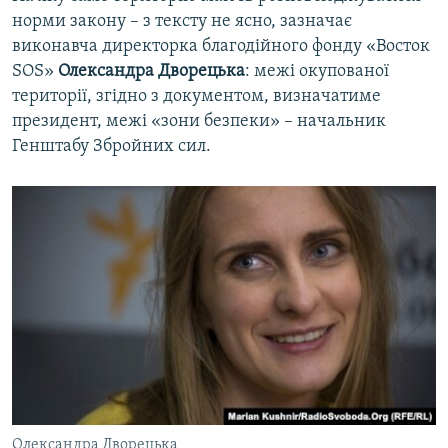
норми закону – з тексту не ясно, зазначає
виконавча директорка благодійного фонду «Восток
SOS»
Олександра Дворецька
: межі окупованої
території, згідно з документом, визначатиме
президент, межі «зони безпеки» – начальник
Генштабу Збройних сил.
Олександра Дворецька