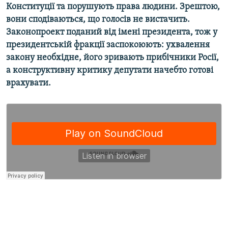
Конституції та порушують права людини. Зрештою,
Усі сайти RFE/RL
вони сподіваються, що голосів не вистачить.
Законопроект поданий від імені президента, тож у
президентській фракції заспокоюють: ухвалення
закону необхідне, його зривають прибічники Росії,
а конструктивну критику депутати начебто готові
врахувати.