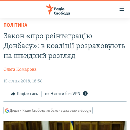
Доступність
посилання
Перейти
ПОЛІТИКА
до
РАДІО СВОБОДА – 70 РОКІВ
Закон «про реінтеграцію
основного
ВСЕ ЗА ДОБУ
матеріалу
Донбасу»: в коаліції розраховують
СТАТТІ
Перейти
на швидкий розгляд
до
ВІЙНА
ПОЛІТИКА
основної
Ольга Комарова
РОСІЙСЬКА «ФІЛЬТРАЦІЯ»
ЕКОНОМІКА
навігації
Перейти
15 січня 2018, 18:56
ДОНБАС.РЕАЛІЇ
СУСПІЛЬСТВО
до
КРИМ.РЕАЛІЇ
КУЛЬТУРА
Поділитись
Читати без VPN
пошуку
ТИ ЯК?
СПОРТ
Додати Радіо Свобода як бажане джерело в Google
СХЕМИ
УКРАЇНА
КИТАЙ.ВИКЛИКИ
СВІТ