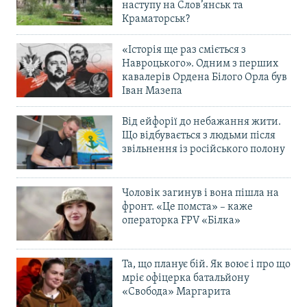
наступу на Слов’янськ та
Краматорськ?
«Історія ще раз сміється з
Навроцького». Одним з перших
кавалерів Ордена Білого Орла був
Іван Мазепа
Від ейфорії до небажання жити.
Що відбувається з людьми після
звільнення із російського полону
Чоловік загинув і вона пішла на
фронт. «Це помста» – каже
операторка FPV «Білка»
Та, що планує бій. Як воює і про що
мріє офіцерка батальйону
«Свобода» Маргарита