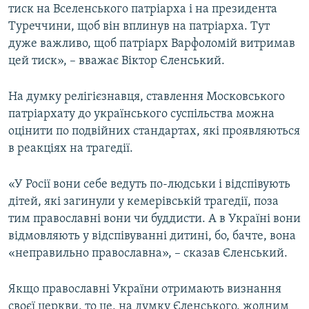
тиск на Вселенського патріарха і на президента
Туреччини, щоб він вплинув на патріарха. Тут
дуже важливо, щоб патріарх Варфоломій витримав
цей тиск», – вважає Віктор Єленський.
На думку релігієзнавця, ставлення Московського
патріархату до українського суспільства можна
оцінити по подвійних стандартах, які проявляються
в реакціях на трагедії.
«У Росії вони себе ведуть по-людськи і відспівують
дітей, які загинули у кемерівській трагедії, поза
тим православні вони чи буддисти. А в Україні вони
відмовляють у відспівуванні дитині, бо, бачте, вона
«неправильно православна», – сказав Єленський.
Якщо православні України отримають визнання
своєї церкви, то це, на думку Єленського, жодним