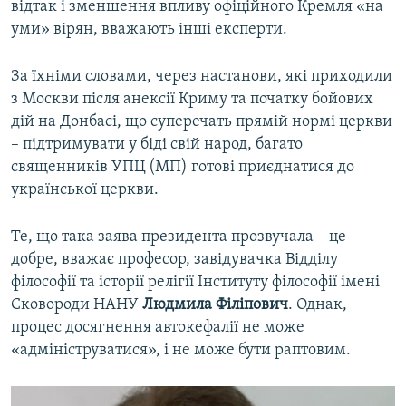
відтак і зменшення впливу офіційного Кремля «на
уми» вірян, вважають інші експерти.
За їхніми словами, через настанови, які приходили
з Москви після анексії Криму та початку бойових
дій на Донбасі, що суперечать прямій нормі церкви
– підтримувати у біді свій народ, багато
священників УПЦ (МП) готові приєднатися до
української церкви.
Те, що така заява президента прозвучала – це
добре, вважає професор, завідувачка Відділу
філософії та історії релігії Інституту філософії імені
Сковороди НАНУ
Людмила Філіпович
. Однак,
процес досягнення автокефалії не може
«адмініструватися», і не може бути раптовим.