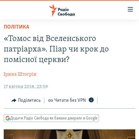
Доступність
посилання
Перейти
ПОЛІТИКА
до
РАДІО СВОБОДА – 70 РОКІВ
«Томос від Вселенського
основного
ВСЕ ЗА ДОБУ
матеріалу
патріарха». Піар чи крок до
СТАТТІ
Перейти
помісної церкви?
до
ВІЙНА
ПОЛІТИКА
основної
Ірина Штогрін
РОСІЙСЬКА «ФІЛЬТРАЦІЯ»
ЕКОНОМІКА
навігації
Перейти
17 квітня 2018, 23:59
ДОНБАС.РЕАЛІЇ
СУСПІЛЬСТВО
до
КРИМ.РЕАЛІЇ
КУЛЬТУРА
Поділитись
Читати без VPN
пошуку
ТИ ЯК?
СПОРТ
Додати Радіо Свобода як бажане джерело в Google
СХЕМИ
УКРАЇНА
КИТАЙ.ВИКЛИКИ
СВІТ