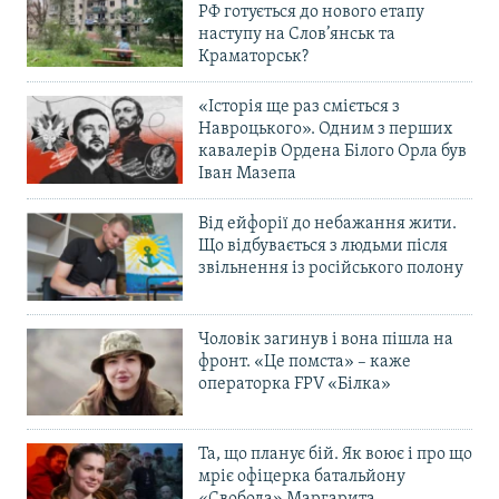
РФ готується до нового етапу
наступу на Слов’янськ та
Краматорськ?
«Історія ще раз сміється з
Навроцького». Одним з перших
кавалерів Ордена Білого Орла був
Іван Мазепа
Від ейфорії до небажання жити.
Що відбувається з людьми після
звільнення із російського полону
Чоловік загинув і вона пішла на
фронт. «Це помста» – каже
операторка FPV «Білка»
Та, що планує бій. Як воює і про що
мріє офіцерка батальйону