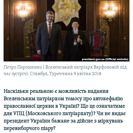
МУЛЬТИМЕДІА
ФОТО
СПЕЦПРОЄКТИ
ПОДКАСТИ
КРИМ РЕАЛІЇ
РУС
Петро Порошенко і Вселенський патріарх Варфоломій під
УКР
час зустрічі. Стамбул, Туреччина 9 квітня 2018
КТАТ
Наскільки реальною є можливість надання
ДОЛУЧАЙСЯ!
Вселенським патріархом томосу про автокефалію
православної церкви в Україні? Що це означатиме
для УПЦ (Московського патріархату)? Чи не видає
президент України бажане за дійсне з міркувань
перевиборчого піару?