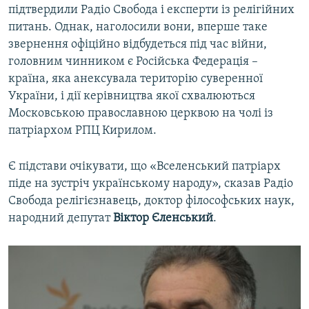
підтвердили Радіо Свобода і експерти із релігійних
питань. Однак, наголосили вони, вперше таке
звернення офіційно відбудеться під час війни,
головним чинником є Російська Федерація –
країна, яка анексувала територію суверенної
України, і дії керівництва якої схвалюються
Московською православною церквою на чолі із
патріархом РПЦ Кирилом.
Є підстави очікувати, що «Вселенський патріарх
піде на зустріч українському народу», сказав Радіо
Свобода релігієзнавець, доктор філософських наук,
народний депутат
Віктор Єленський
.