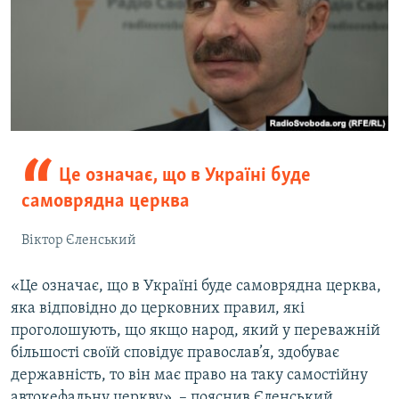
Це означає, що в Україні буде
самоврядна церква
Віктор Єленський
«Це означає, що в Україні буде самоврядна церква,
яка відповідно до церковних правил, які
проголошують, що якщо народ, який у переважній
більшості своїй сповідує православ’я, здобуває
державність, то він має право на таку самостійну
автокефальну церкву», – пояснив Єленський.