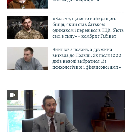
«Свобода» Маргарита
«Боляче, що мого найкращого
бійця, який став батьком-
одинаком і перевівся в ТЦК, б’ють
свої в тилу» – комбриг Габінет
Вийшов з полону, а дружина
виїхала до Польщі. Як після 1000
днів неволі вибратися «із
психологічної і фінансової ями»