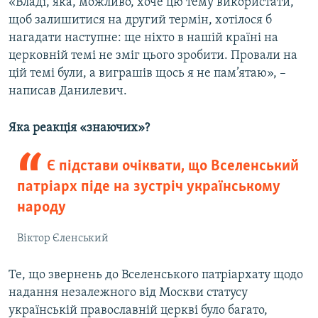
«Владі, яка, можливо, хоче цю тему використати,
щоб залишитися на другий термін, хотілося б
нагадати наступне: ще ніхто в нашій країні на
церковній темі не зміг цього зробити. Провали на
цій темі були, а виграшів щось я не пам’ятаю», –
написав Данилевич.
Яка реакція «знаючих»?
Є підстави очіквати, що Вселенський
патріарх піде на зустріч українському
народу
Віктор Єленський
Те, що звернень до Вселенського патріархату щодо
надання незалежного від Москви статусу
українській православній церкві було багато,