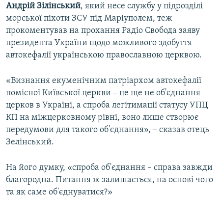
Андрій Зілінський
, який несе службу у підрозділі
морської піхоти ЗСУ під Маріуполем, теж
прокоментував на прохання Радіо Свобода заяву
президента України щодо можливого здобуття
автокефалії українською православною церквою.
«Визнання екуменічним патріархом автокефалії
помісної Київської церкви – це ще не об'єднання
церков в Україні, а спроба легітимації статусу УПЦ
КП на міжцерковному рівні, воно лише створює
передумови для такого об'єднання», – сказав отець
Зелінський.
На його думку, «спроба об'єднання – справа завжди
благородна. Питання ж залишається, на основі чого
та як саме об'єднуватися?»