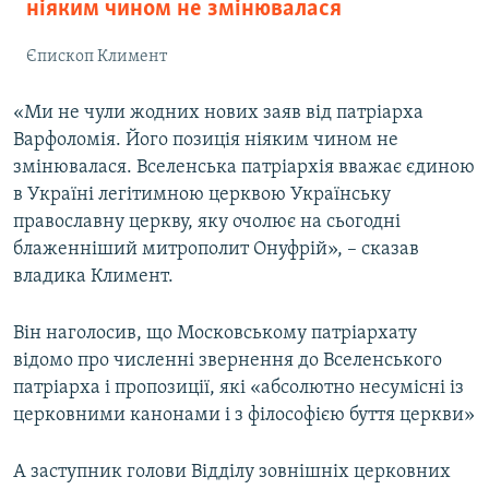
ніяким чином не змінювалася
Єпископ Климент
«Ми не чули жодних нових заяв від патріарха
Варфоломія. Його позиція ніяким чином не
змінювалася. Вселенська патріархія вважає єдиною
в Україні легітимною церквою Українську
православну церкву, яку очолює на сьогодні
блаженніший митрополит Онуфрій», – сказав
владика Климент.
Він наголосив, що Московському патріархату
відомо про численні звернення до Вселенського
патріарха і пропозиції, які «абсолютно несумісні із
церковними канонами і з філософією буття церкви»
А заступник голови Відділу зовнішніх церковних