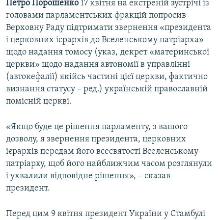
Петро Порошенко
17 квітня на екстреній зустрічі із
головами парламентських фракцій попросив
Верховну Раду підтримати звернення «президента
і церковних ієрархів до Вселенському патріарха»
щодо надання томосу (указ, декрет «материнської
церкви» щодо надання автономії в управлінні
(автокефалії) якійсь частині цієї церкви, фактично
визнання статусу – ред.) українській православній
помісній церкві.
«Якщо буде це рішення парламенту, з вашого
дозволу, я звернення президента, церковних
ієрархів передам його всесвятості Вселенському
патріарху, щоб його найближчим часом розглянули
і ухвалили відповідне рішення», – сказав
президент.
Перед цим 9 квітня президент України у Стамбулі