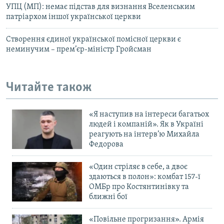
УПЦ (МП): немає підстав для визнання Вселенським
патріархом іншої української церкви
Створення єдиної української помісної церкви є
неминучим – прем’єр-міністр Гройсман
Читайте також
«Я наступив на інтереси багатьох
людей і компаній». Як в Україні
реагують на інтерв’ю Михайла
Федорова
«Один стріляє в себе, а двоє
здаються в полон»: комбат 157-ї
ОМБр про Костянтинівку та
ближні бої
«Повільне прогризання». Армія