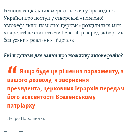
Усі сайти RFE/RL
Реакція соціальних мереж на заяву президента
України про поступ у створенні «помісної
автокефальної помісної церкви» розділилася між
«нарешті це станеться» і «це піар перед виборами
без усяких реальних підстав».
Які підстави для заяви про можливу автокефалію?
Якщо буде це рішення парламенту, з
вашого дозволу, я звернення
президента, церковних ієрархів передам
його всесвятості Вселенському
патріарху
Петро Порошенко