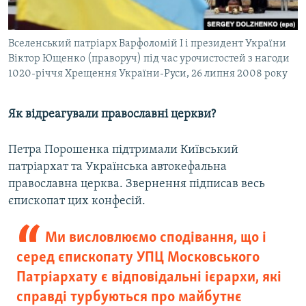
Вселенський патріарх Варфоломій I і президент України
Віктор Ющенко (праворуч) під час урочистостей з нагоди
1020-річчя Хрещення України-Руси, 26 липня 2008 року
Як відреагували православні церкви?
Петра Порошенка підтримали Київський
патріархат та Українська автокефальна
православна церква. Звернення підписав весь
єпископат цих конфесій.
Ми висловлюємо сподівання, що і
серед єпископату УПЦ Московського
Патріархату є відповідальні ієрархи, які
справді турбуються про майбутнє