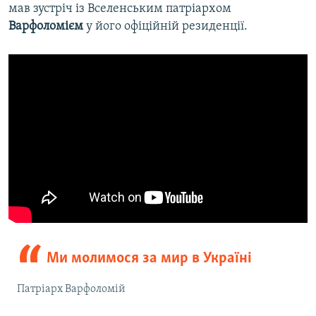
мав зустріч із Вселенським патріархом
Варфоломієм
у його офіційній резиденції.
Ми молимося за мир в Україні
Патріарх Варфоломій