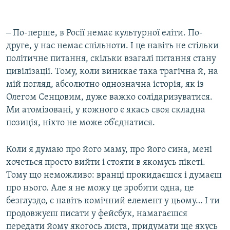
‒ По-перше, в Росії немає культурної еліти. По-
друге, у нас немає спільноти. І це навіть не стільки
політичне питання, скільки взагалі питання стану
цивілізації. Тому, коли виникає така трагічна й, на
мій погляд, абсолютно однозначна історія, як із
Олегом Сенцовим, дуже важко солідаризуватися.
Ми атомізовані, у кожного є якась своя складна
позиція, ніхто не може об’єднатися.
Коли я думаю про його маму, про його сина, мені
хочеться просто вийти і стояти в якомусь пікеті.
Тому що неможливо: вранці прокидаєшся і думаєш
про нього. Але я не можу це зробити одна, це
безглуздо, є навіть комічний елемент у цьому… І ти
продовжуєш писати у фейсбук, намагаєшся
передати йому якогось листа, придумати ще якусь