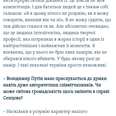
антитерористичній діяльності. Це зовсім не моя
компетенція. І для багатьох людей це є таким собі
гальмом: «Я в цьому нічого не розумію, як я можу
говорити, винний він чи ні». Я не можу судити, що
там дійсно сталося та як. Але абсолютно очевидно,
що це людина інтелігентна, людина творчої
професії, яка потрапила в жорна історії в один із
найтрагічніших і найважчих її моментів. Я
впевнена, що у нього не було злих намірів, він не
збирався нікого вбивати. У будь-якому разі це
намір. І такі пекельні терміни просто неможливі.
‒ Володимир Путін мало прислухається до думки
навіть дуже авторитетних співвітчизників. Чи
може світова громадськість щось змінити в справі
Сенцова?
‒ Наскільки я розумію характер нашого