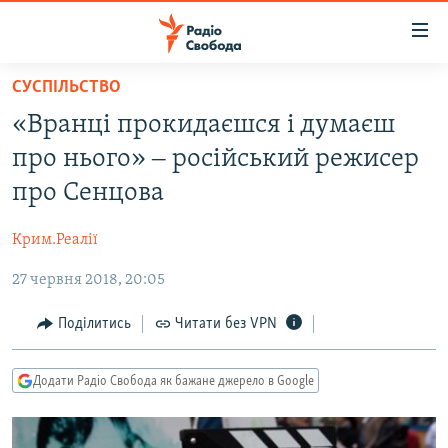
Доступність
посилання
Перейти
СУСПІЛЬСТВО
до
РАДІО СВОБОДА – 70 РОКІВ
«Вранці прокидаєшся і думаєш
основного
ВСЕ ЗА ДОБУ
матеріалу
про нього» ‒ російський режисер
СТАТТІ
Перейти
про Сенцова
до
ВІЙНА
ПОЛІТИКА
основної
Крим.Реалії
РОСІЙСЬКА «ФІЛЬТРАЦІЯ»
ЕКОНОМІКА
навігації
Перейти
27 червня 2018, 20:05
ДОНБАС.РЕАЛІЇ
СУСПІЛЬСТВО
до
КРИМ.РЕАЛІЇ
КУЛЬТУРА
Поділитись
Читати без VPN
пошуку
ТИ ЯК?
СПОРТ
Додати Радіо Свобода як бажане джерело в Google
СХЕМИ
УКРАЇНА
КИТАЙ.ВИКЛИКИ
СВІТ