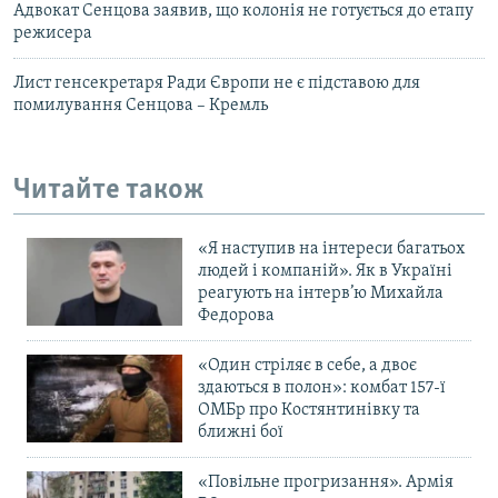
Адвокат Сенцова заявив, що колонія не готується до етапу
режисера
Лист генсекретаря Ради Європи не є підставою для
помилування Сенцова – Кремль
Читайте також
«Я наступив на інтереси багатьох
людей і компаній». Як в Україні
реагують на інтерв’ю Михайла
Федорова
«Один стріляє в себе, а двоє
здаються в полон»: комбат 157-ї
ОМБр про Костянтинівку та
ближні бої
«Повільне прогризання». Армія