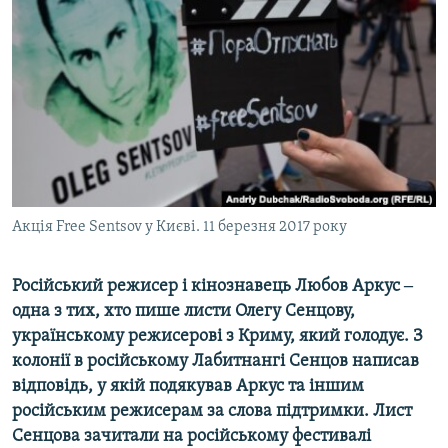
МУЛЬТИМЕДІА
ФОТО
СПЕЦПРОЄКТИ
ПОДКАСТИ
КРИМ РЕАЛІЇ
РУС
Акція Free Sentsov у Києві. 11 березня 2017 року
УКР
КТАТ
Російський режисер і кінознавець Любов Аркус ‒
одна з тих, хто пише листи Олегу Сенцову,
ДОЛУЧАЙСЯ!
українському режисерові з Криму, який голодує. З
колонії в російському Лабитнангі Сенцов написав
відповідь, у якій подякував Аркус та іншим
російським режисерам за слова підтримки. Лист
Сенцова зачитали на російському фестивалі