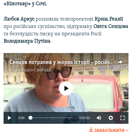
«Кінотавр» у Сочі.
Усі сайти RFE/RL
Любов Аркус
розповіла телепроектові
Крим.Реалії
про російське суспільство, підтримку
Олега Сенцова
та безглуздість тиску на президента Росії
Володимира Путіна
.
Сенцов потрапив у жорна історії – російський режисер (відео)
відео
Радіо Свобода
No media source currently available
0:00
0:03:33
ЗАВАНТАЖИТИ