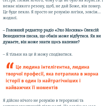
сестра. Немає нічого, чому б це не було на користь. І
немає ніякого резону, щоб, не дай Боже, він помер.
Це буде пекло. Я просто не розумію логіки, зовсім…
жодної.
‒ Головний редактор радіо «Эхо Москвы» Олексій
Венедиктов писав, що обмін може відбутися. Як ви
думаєте, він може знати щось напевне?
‒ Я тільки на це й можу сподіватися.
Це людина інтелігентна, людина
творчої професії, яка потрапила в жорна
історії в один із найтрагічніших і
найважчих її моментів
Я дійсно нічого не розумію в тероризмі та