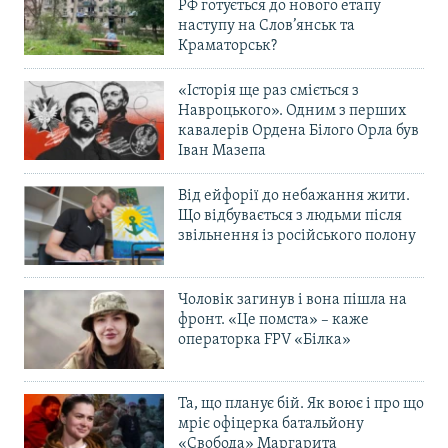
РФ готується до нового етапу
наступу на Слов’янськ та
Краматорськ?
«Історія ще раз сміється з
Навроцького». Одним з перших
кавалерів Ордена Білого Орла був
Іван Мазепа
Від ейфорії до небажання жити.
Що відбувається з людьми після
звільнення із російського полону
Чоловік загинув і вона пішла на
фронт. «Це помста» – каже
операторка FPV «Білка»
Та, що планує бій. Як воює і про що
мріє офіцерка батальйону
«Свобода» Маргарита