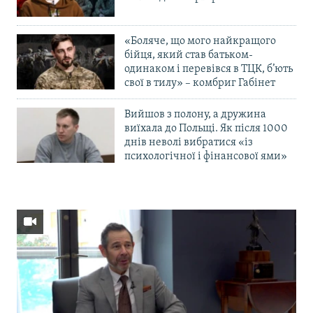
«Боляче, що мого найкращого
бійця, який став батьком-
одинаком і перевівся в ТЦК, б’ють
свої в тилу» – комбриг Габінет
Вийшов з полону, а дружина
виїхала до Польщі. Як після 1000
днів неволі вибратися «із
психологічної і фінансової ями»