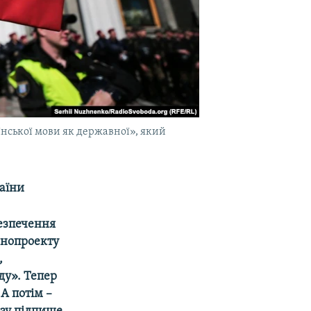
їнської мови як державної», який
раїни
безпечення
онопроекту
,
ду». Тепер
А потім –