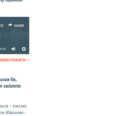
азу підпише
ED
SHARE
25:00
ЗАВАНТАЖИТИ
SHARE
азав би,
же змінити
часи – емські
он Ківалова-