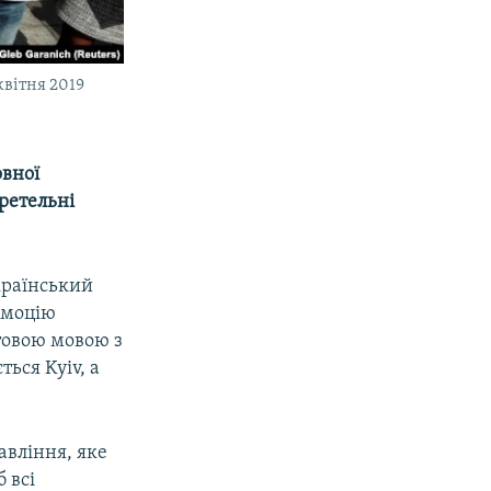
квітня 2019
овної
 ретельні
країнський
омоцію
товою мовою з
ться Kyiv, а
авління, яке
 всі