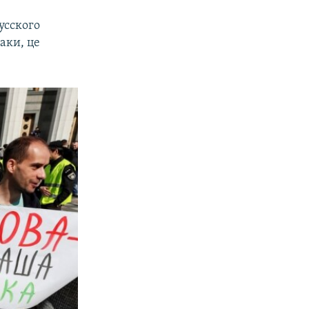
усского
аки, це