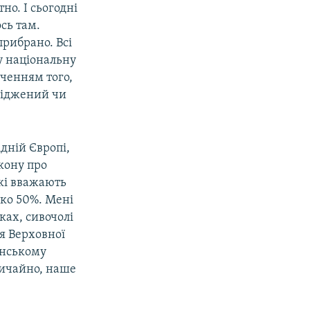
тно. І сьогодні
ось там.
прибрано. Всі
шу національну
дченням того,
сліджений чи
ідній Європі,
акону про
які вважають
ько 50%. Мені
ках, сивочолі
ня Верховної
янському
вичайно, наше