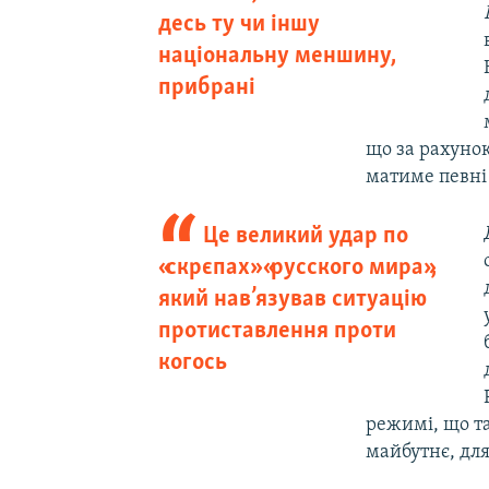
десь ту чи іншу
національну меншину,
прибрані
що за рахунок
матиме певні
Це великий удар по
«скрєпах» «русского мира»,
який нав’язував ситуацію
протиставлення проти
когось
режимі, що та
майбутнє, для