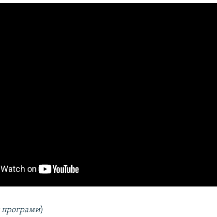
я програми
)