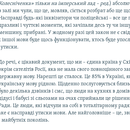
Колесніченка» тільки на імперський лад – ред
.) абсолю
в залі ми чули, що це, мовляв, сіється розбрат або ще щ
Насправді будь-які інквізитори чи поліцейські – все це 
дразливі і чуттєві моменти, які зачіпали десь ту чи ін
меншину, прибрані. У жодному разі цей закон не є сві
 іншої мови буде щось функціонувати, хтось буде упо
 утиски.
До речі, є цікавий документ, що ми – єдина країна у Сх
окрім сателітів Росії, яка не мала свого повноцінного з
державну мову. Нарешті це сталося. Це 85% в Україні, 
українську мову рідною. Щоденно послуговується близ
було декілька дзвінків і смс, що люди на кухнях в домів
дідусі і бабусі зі сльозами на очах сприймали це рішен
Ради. Це люди, які відчули на собі в тоталітарному рад
ке є насправді утиски мови. Але найголовніше – це, з
 майбутніх поколінь.