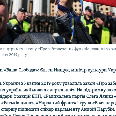
 на підтримку закону «Про забезпечення функціонування укра
вітня 2019 року
ми «Ваша Свобода»: Євген Нищук, міністр культури Ук
 України 25 квітня 2019 року ухвалила закон «Про за
ня української мови як державної». На підтримку зак
лідери фракцій БПП, «Радикальна партія Олега Ляшка»
 «Батьківщина», «Народний фронт» і група «Воля наро
 спершу підписати спікер парламенту Андрій Парубій. 