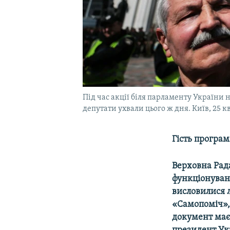
Під час акції біля парламенту України
депутати ухвали цього ж дня. Київ, 25 к
Гість програ
Верховна Рада
функціонуван
висловилися 
«Самопоміч»,
документ має