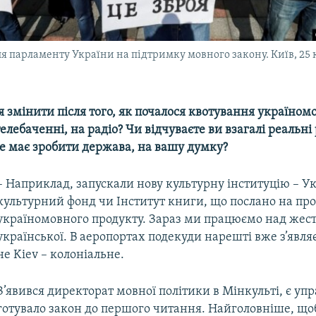
іля парламенту України на підтримку мовного закону. Київ, 25 
я змінити після того, як почалося квотування україном
телебаченні, на радіо? Чи відчуваєте ви взагалі реальні
ще має зробити держава, на вашу думку?
– Наприклад, запускали нову культурну інституцію – У
культурний фонд чи Інститут книги, що послано на пр
україномовного продукту. Зараз ми працюємо над жес
української. В аеропортах подекуди нарешті вже з’являє
не Kiev – колоніальне.
З’явився директорат мовної політики в Мінкульті, є упр
готувало закон до першого читання. Найголовніше, щоб