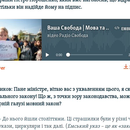
раїни Петро Порошенко, який вже наголосив, що
відр
 тільки він надійде йому на підпис​.
Ваша Свобода | Мова та закон. Міністр культури Нищук в гостях у Портникова
EMB
відео
Радіо Свобода
No media source currently available
0:00
yer
EMBED
иков: Пане міністре, вітаю вас з ухваленням цього, я ск
льного закону! Що ж, з точки зору законодавства, мо
рній галузі мовний закон?
– До нього йшли століттями. Ці страшилки були у різні 
укази, циркуляри і так далі. (
Емський указ – це як «зак