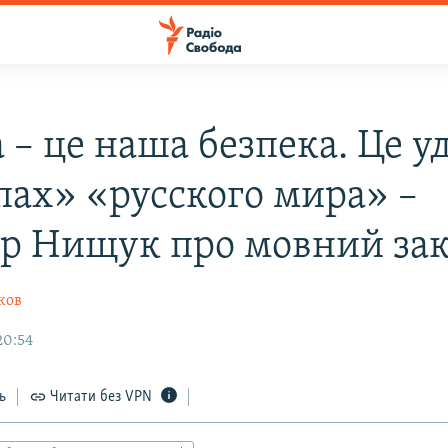
– це наша безпека. Це у
пах» «русского мира» –
тр Нищук про мовний за
ков
20:54
ь
Читати без VPN