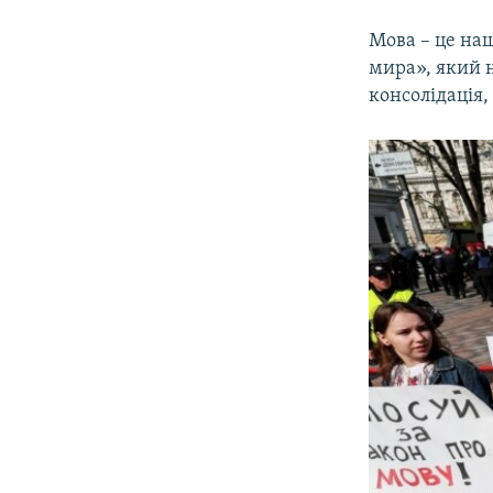
Мова – це наш
мира», який н
консолідація,