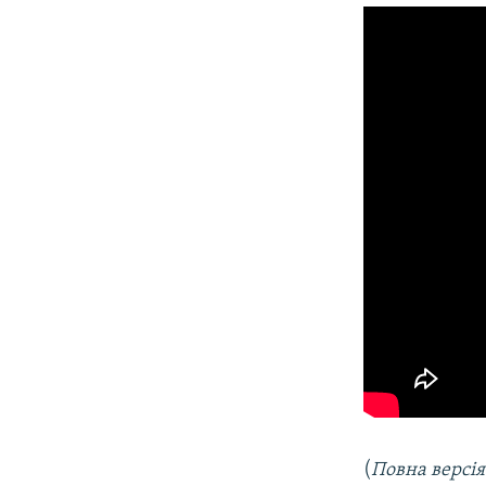
(
Повна версі