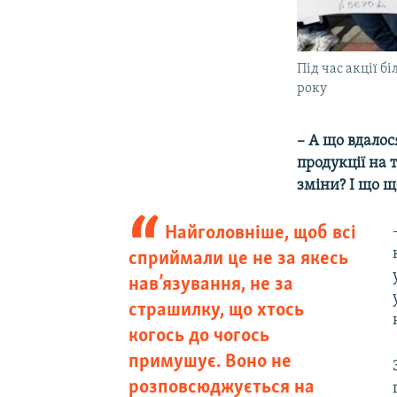
Під час акції б
року
– А що вдалос
продукції на 
зміни? І що 
Найголовніше, щоб всі
сприймали це не за якесь
нав’язування, не за
страшилку, що хтось
когось до чогось
примушує. Воно не
розповсюджується на