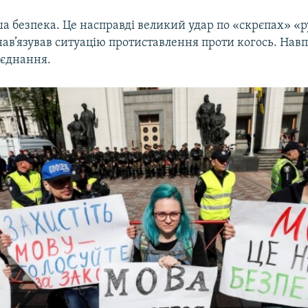
а безпека. Це насправді великий удар по «скрєпах» «р
ав’язував ситуацію протиставлення проти когось. Навп
 єднання.