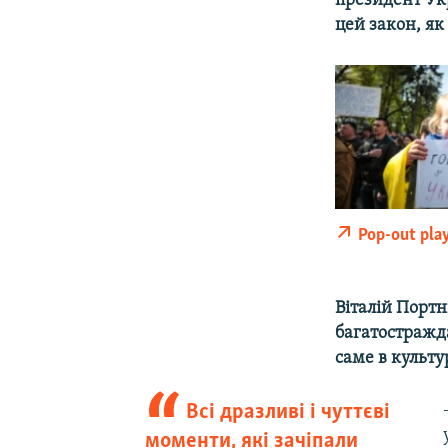
президент Ук
цей закон, як
Pop-out pla
Віталій Портн
багатостражда
саме в культу
Всі дразливі і чуттєві
моменти, які зачіпали