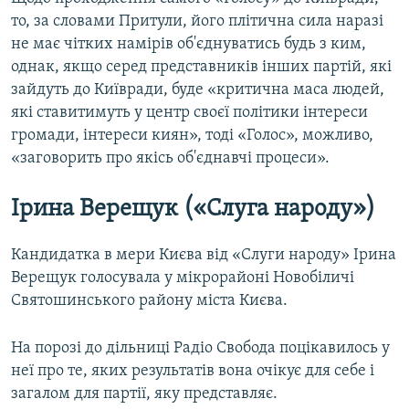
то, за словами Притули, його плітична сила наразі
не має чітких намірів об'єднуватись будь з ким,
однак, якщо серед представників інших партій, які
зайдуть до Київради, буде «критична маса людей,
які ставитимуть у центр своєї політики інтереси
громади, інтереси киян», тоді «Голос», можливо,
«заговорить про якісь об'єднавчі процеси».
Ірина Верещук («Слуга народу»)
Кандидатка в мери Києва від «Слуги народу» Ірина
Верещук голосувала у мікрорайоні Новобіличі
Святошинського району міста Києва.
На порозі до дільниці Радіо Свобода поцікавилось у
неї про те, яких результатів вона очікує для себе і
загалом для партії, яку представляє.