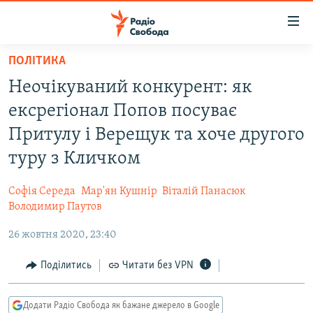
Доступність
посилання
Перейти
ПОЛІТИКА
до
РАДІО СВОБОДА – 70 РОКІВ
Неочікуваний конкурент: як
основного
ВСЕ ЗА ДОБУ
матеріалу
ексрегіонал Попов посуває
СТАТТІ
Перейти
Притулу і Верещук та хоче другого
до
ВІЙНА
ПОЛІТИКА
туру з Кличком
основної
РОСІЙСЬКА «ФІЛЬТРАЦІЯ»
ЕКОНОМІКА
навігації
Софія Середа
Мар'ян Кушнір
Віталій Панасюк
Перейти
ДОНБАС.РЕАЛІЇ
СУСПІЛЬСТВО
Володимир Паутов
до
КРИМ.РЕАЛІЇ
КУЛЬТУРА
пошуку
26 жовтня 2020, 23:40
ТИ ЯК?
СПОРТ
Поділитись
Читати без VPN
СХЕМИ
УКРАЇНА
КИТАЙ.ВИКЛИКИ
СВІТ
Додати Радіо Свобода як бажане джерело в Google