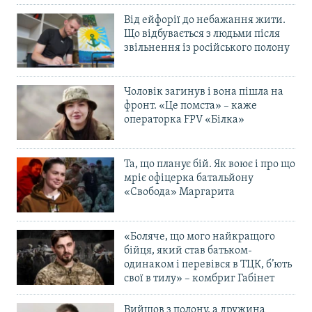
Від ейфорії до небажання жити.
Що відбувається з людьми після
звільнення із російського полону
Чоловік загинув і вона пішла на
фронт. «Це помста» – каже
операторка FPV «Білка»
Та, що планує бій. Як воює і про що
мріє офіцерка батальйону
«Свобода» Маргарита
«Боляче, що мого найкращого
бійця, який став батьком-
одинаком і перевівся в ТЦК, б’ють
свої в тилу» – комбриг Габінет
Вийшов з полону, а дружина