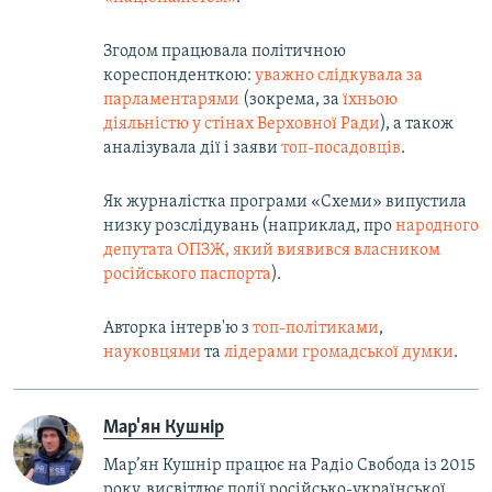
Згодом працювала політичною
кореспонденткою:
уважно слідкувала за
парламентарями
(зокрема, за
їхньою
діяльністю у стінах Верховної Ради
), а також
аналізувала дії і заяви
топ-посадовців
.
Як журналістка програми ​«Схеми»​ випустила
низку розслідувань (наприклад, про
народного
депутата ОПЗЖ, який виявився власником
російського паспорта
).
Авторка інтерв'ю з
топ-політиками
,
науковцями
та
лідерами громадської думки
.
Мар'ян Кушнір
Мар’ян Кушнір працює на Радіо Свобода із 2015
року, висвітлює події російсько-української