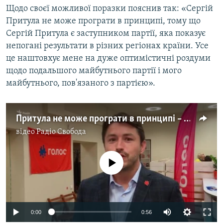
Щодо своєї можливої поразки пояснив так: «Сергій
Притула не може програти в принципі, тому що
Сергій Притула є заступником партії, яка показує
непогані результати в різних регіонах країни. Усе
це наштовхує мене на дуже оптимістичні роздуми
щодо подальшого майбутнього партії і мого
майбутнього, пов'язаного з партією».
Притула не може програти в принципі – Сергій Притула про вибори мера Києва (відео)
відео
Радіо Свобода
No media source currently available
Auto
0:00
0:56