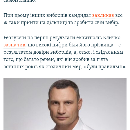
самоізоляцію.
При цьому інших виборців кандидат
закликав
все
ж таки прийти на дільниці та зробити свій вибір.
Реагуючи на перші результати екзитполів Кличко
зазначив
, що високі цифри біля його прізвища – є
результатом довіри виборців, а, отже, і свідченням
того, що багато речей, які він зробив за п'ять
останніх років як столичний мер, «були правильні».