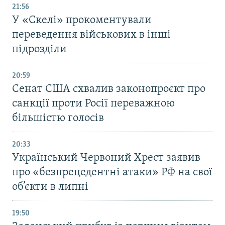
21:56
У «Скелі» прокоментували
переведення військових в інші
підрозділи
20:59
Cенат США схвалив законопроєкт про
санкції проти Росії переважною
більшістю голосів
20:33
Український Червоний Хрест заявив
про «безпрецедентні атаки» РФ на свої
об’єкти в липні
19:50