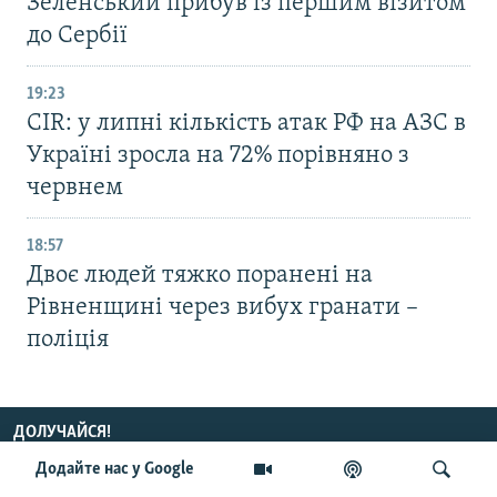
Зеленський прибув із першим візитом
до Сербії
19:23
CIR: у липні кількість атак РФ на АЗС в
Україні зросла на 72% порівняно з
червнем
18:57
Двоє людей тяжко поранені на
Рівненщині через вибух гранати –
поліція
ДОЛУЧАЙСЯ!
Додайте нас у Google