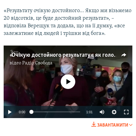
«Результату очікую достойного... Якщо ми візьмемо
20 відсотків, це буде достойний результат», –
відповіла Верещук та додала, що на її думку, «все
залежатиме від людей і трішки від бога».
«Очікую достойного результату»: як голосувала кандидатка в мери Києва від «Слуги народу» Ірина Верещук (відео)
відео
Радіо Свобода
No media source currently available
Auto
0:00
1:01
240p
ЗАВАНТАЖИТИ
360p