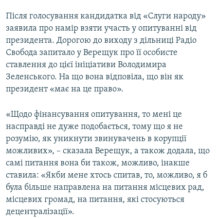
Auto
240p
360p
480p
480p
Після голосування кандидатка від «Слуги народу»
заявила про намір взяти участь у опитуванні від
720p
720p
1080p
президента. Дорогою до виходу з дільниці Радіо
1080p
Свобода запитало у Верещук про її особисте
ставлення до цієї ініціативи Володимира
Зеленського. На що вона відповіла, що він як
президент «має на це право».
«Щодо фінансування опитування, то мені це
насправді не дуже подобається, тому що я не
розумію, як уникнути звинувачень в корупції
можливих», – сказала Верещук, а також додала, що
самі питання вона би також, можливо, інакше
ставила: «Якби мене хтось спитав, то, можливо, я б
була більше направлена на питання місцевих рад,
місцевих громад, на питання, які стосуються
децентралізації».