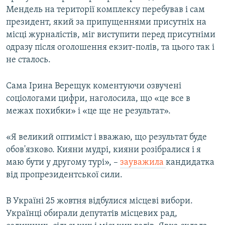
Мендель на території комплексу перебував і сам
президент, який за припущеннями присутніх на
місці журналістів, міг виступити перед присутніми
одразу після оголошення екзит-полів, та цього так і
не сталось.
Сама Ірина Верещук коментуючи озвучені
соціологами цифри, наголосила, що «це все в
межах похибки» і «це ще не результат».
«Я великий оптиміст і вважаю, що результат буде
обов'язково. Кияни мудрі, кияни розібралися і я
маю бути у другому турі», –
зауважила
кандидатка
від пропрезидентської сили.
В Україні 25 жовтня відбулися місцеві вибори.
Українці обирали депутатів місцевих рад,