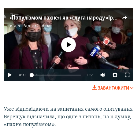
«Популізмом пахне»: як «слуга народу» Ірина Верещук відповідала на 5 питань від президента Зеленського (відео)
відео
Радіо Свобода
No media source currently available
Auto
0:00
1:53
240p
ЗАВАНТАЖИТИ
360p
Auto
240p
360p
480p
480p
Уже відповідаючи на запитання самого опитування
Верещук відзначила, що одне з питань, на її думку,
720p
720p
1080p
«пахне популізмом».
1080p