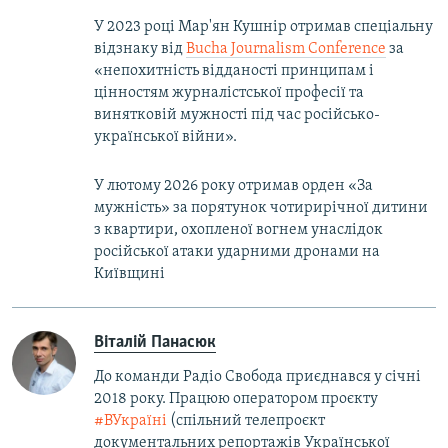
У 2023 році Мар'ян Кушнір отримав спеціальну
відзнаку від
Bucha Journalism Conference
за
«непохитність відданості принципам і
цінностям журналістської професії та
винятковій мужності під час російсько-
української війни».
У лютому 2026 року отримав орден «За
мужність» за порятунок чотирирічної дитини
з квартири, охопленої вогнем унаслідок
російської атаки ударними дронами на
Київщині
Віталій Панасюк
До команди Радіо Свобода приєднався у січні
2018 року. Працюю оператором проєкту
#ВУкраїні
(спільний телепроєкт
документальних репортажів Української