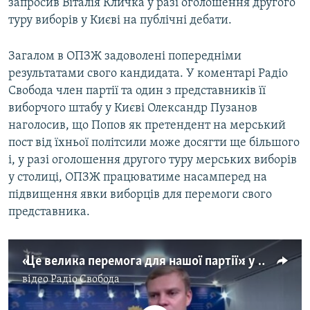
запросив Віталія Кличка у разі оголошення другого
туру виборів у Києві на публічні дебати.
Загалом в ОПЗЖ задоволені попередніми
результатами свого кандидата. У коментарі Радіо
Свобода член партії та один з представників її
виборчого штабу у Києві Олександр Пузанов
наголосив, що Попов як претендент на мерський
пост від їхньої політсили може досягти ще більшого
і, у разі оголошення другого туру мерських виборів
у столиці, ОПЗЖ працюватиме насамперед на
підвищення явки виборців для перемоги свого
представника.
«Це велика перемога для нашої партії»: у ОПЗЖ відреагували на можливий вихід Олександра Попова у другий тур виборів мера Києва (відео)
відео
Радіо Свобода