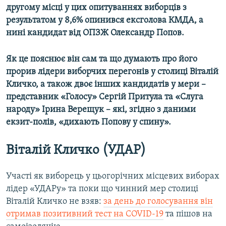
другому місці у цих опитуваннях виборців з
Усі сайти RFE/RL
результатом у 8,6% опинився ексголова КМДА, а
нині кандидат від ОПЗЖ Олександр Попов.
Як це пояснює він сам та що думають про його
прорив лідери виборчих перегонів у столиці Віталій
Кличко, а також двоє інших кандидатів у мери –
представник «Голосу» Сергій Притула та «Слуга
народу» Ірина Верещук – які, згідно з даними
екзит-полів, «дихають Попову у спину».
Віталій Кличко (УДАР)
Участі як виборець у цьогорічних місцевих виборах
лідер «УДАРу» та поки що чинний мер столиці
Віталій Кличко не взяв:
за день до голосування він
отримав позитивний тест на COVID-19
та пішов на