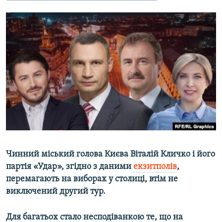
МУЛЬТИМЕДІА
ФОТО
СПЕЦПРОЄКТИ
ПОДКАСТИ
КРИМ РЕАЛІЇ
РУС
УКР
КТАТ
Чинний міський голова Києва Віталій Кличко і його
ДОЛУЧАЙСЯ!
партія «Удар», згідно з даними
екзитполів
,
перемагають на виборах у столиці, втім не
виключений другий тур.
Для багатьох стало несподіванкою те, що на