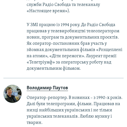
служби Радіо Свобода та телеканалу
«Настоящее время»).
У ЗМІ працюю із 1994 року. До Радіо Свобода
працював у телевиробництві телеоператором
новин, програм та документальних проєктів.
Як оператор-постановник брав участь у
зйомках документальних фільмів «Розщеплені
на атоми», «Діти перемоги». Лауреат премії
«Телетріумф» за операторську роботу над
документальним фільмом.
Володимир Паутов
Оператор-репортер. В новинах – з 1990-х років.
Далі були телепрограми, фільми. Працював на
низці найбільших українських і не тільки
українських телеканалів. Люблю музику і
тварин.