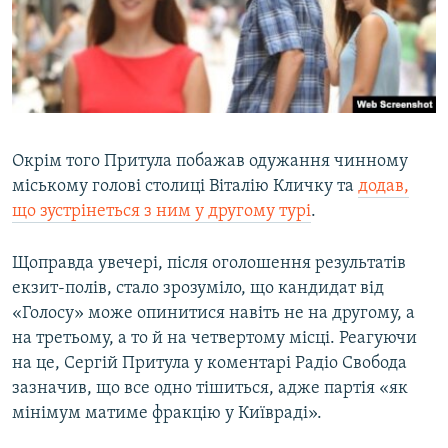
Окрім того Притула побажав одужання чинному
міському голові столиці Віталію Кличку та
додав,
що зустрінеться з ним у другому турі
.
Щоправда увечері, після оголошення результатів
екзит-полів, стало зрозуміло, що кандидат від
«Голосу» може опинитися навіть не на другому, а
на третьому, а то й на четвертому місці. Реагуючи
на це, Сергій Притула у коментарі Радіо Свобода
зазначив, що все одно тішиться, адже партія «як
мінімум матиме фракцію у Київраді».