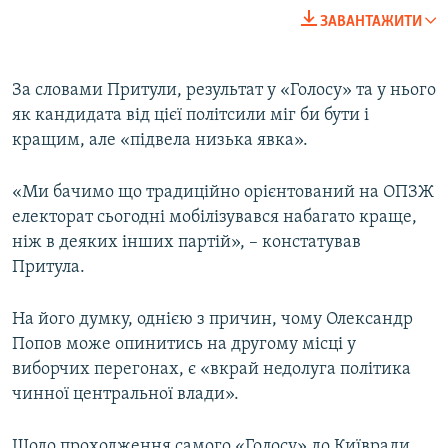
240p
ЗАВАНТАЖИТИ
360p
Auto
240p
360p
480p
480p
За словами Притули, результат у «Голосу» та у нього
як кандидата від цієї політсили міг би бути і
720p
720p
1080p
кращим, але «підвела низька явка».
1080p
«Ми бачимо що традиційно орієнтований на ОПЗЖ
електорат сьогодні мобілізувався набагато краще,
ніж в деяких інших партій», – констатував
Притула.
На його думку, однією з причин, чому Олександр
Попов може опинитись на другому місці у
виборчих перегонах, є «вкрай недолуга політика
чинної центральної влади».
Щодо проходження самого «Голосу» до Київради,