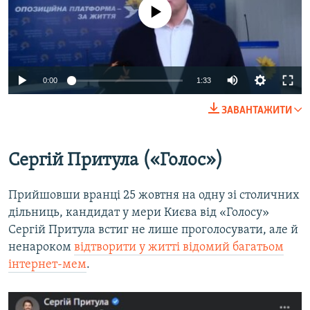
No media source currently available
Auto
0:00
1:33
240p
ЗАВАНТАЖИТИ
360p
Auto
240p
360p
480p
480p
Сергій Притула («Голос»)
720p
720p
1080p
Прийшовши вранці 25 жовтня на одну зі столичних
1080p
дільниць, кандидат у мери Києва від «Голосу»
Сергій Притула встиг не лише проголосувати, але й
ненароком
відтворити у житті відомий багатьом
інтернет-мем
.