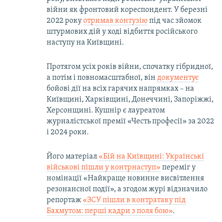
війни як фронтовий кореспондент. У березні
2022 року
отримав контузію
під час зйомок
штурмових дій у ході відбиття російського
наступу на Київщині.
Протягом усіх років війни, спочатку гібридної,
а потім і повномасштабної, він
документує
бойові дії на всіх гарячих напрямках – на
Київщині, Харківщині, Донеччині, Запоріжжі,
Херсонщині. Кушнір є лауреатом
журналістської премії «Честь професії» за 2022
і 2024 роки.
Його матеріал
«Бій на Київщині: Українські
військові пішли у контрнаступ»
переміг у
номінації «Найкраще новинне висвітлення
резонансної події», а згодом журі відзначило
репортаж
«ЗСУ пішли в контратаку під
Бахмутом: перші кадри з поля бою»
.