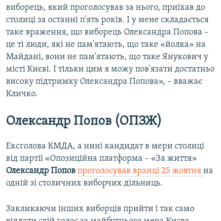
виборець, який проголосував за нього, приїхав до
столиці за останні п'ять років. І у мене складається
таке враження, що виборець Олександра Попова –
це ті люди, які не пам'ятають, що таке «йолка» на
Майдані, вони не пам'ятають, що таке Янукович у
місті Києві. І тільки цим я можу пов'язати достатньо
високу підтримку Олександра Попова», – вважає
Кличко.
Олександр Попов (ОПЗЖ)
Ексголова КМДА, а нині кандидат в мери столиці
від партії «Опозиційна платформа – «За життя»
Олександр Попов
проголосував вранці 25 жовтня
на
одній зі столичних виборчих дільниць.
Закликаючи інших виборців прийти і так само