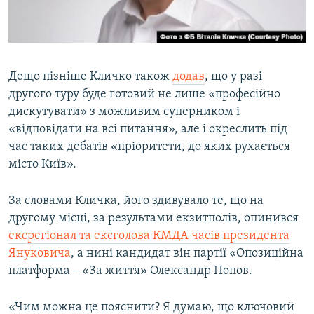
Дещо пізніше Кличко також
додав
, що у разі
другого туру буде готовий не лише «професійно
дискутувати» з можливим суперником і
«відповідати на всі питання», але і окреслить під
час таких дебатів «пріоритети, до яких рухається
місто Київ».
За словами Кличка, його здивувало те, що на
другому місці, за результами екзитполів, опинився
ексрегіонал та ексголова КМДА часів президента
Януковича
, а нині кандидат він партії «Опозиційна
платформа – «За життя» Олександр Попов.
«Чим можна це пояснити? Я думаю, що ключовий