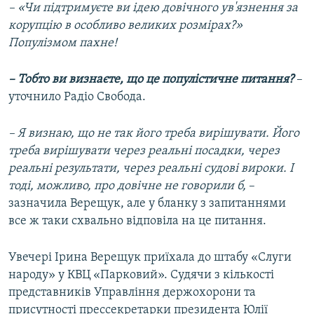
– «Чи підтримуєте ви ідею довічного ув'язнення за
корупцію в особливо великих розмірах?»
Популізмом пахне!
– Тобто ви визнаєте, що це популістичне питання?
–
уточнило Радіо Свобода.
– Я визнаю, що не так його треба вирішувати. Його
треба вирішувати через реальні посадки, через
реальні результати, через реальні судові вироки. І
тоді, можливо, про довічне не говорили б,
–
зазначила Верещук, але у бланку з запитаннями
все ж таки схвально відповіла на це питання.
Увечері Ірина Верещук приїхала до штабу «Слуги
народу» у КВЦ «Парковий». Судячи з кількості
представників Управління держохорони та
присутності прессекретарки президента Юлії