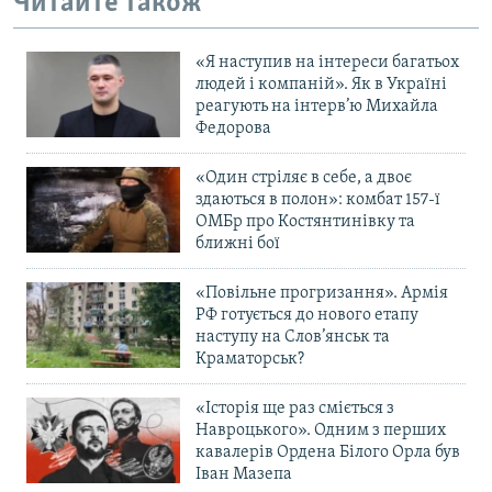
Читайте також
«Я наступив на інтереси багатьох
людей і компаній». Як в Україні
реагують на інтерв’ю Михайла
Федорова
«Один стріляє в себе, а двоє
здаються в полон»: комбат 157-ї
ОМБр про Костянтинівку та
ближні бої
«Повільне прогризання». Армія
РФ готується до нового етапу
наступу на Слов’янськ та
Краматорськ?
«Історія ще раз сміється з
Навроцького». Одним з перших
кавалерів Ордена Білого Орла був
Іван Мазепа