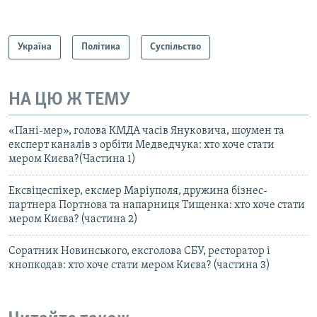
Україна
Політика
Суспільство
НА ЦЮ Ж ТЕМУ
«Пані-мер», голова КМДА часів Януковича, шоумен та
експерт каналів з орбіти Медведчука: хто хоче стати
мером Києва?(Частина 1)
Ексвіцеспікер, ексмер Маріуполя, дружина бізнес-
партнера Портнова та напарниця Тищенка: хто хоче стати
мером Києва? (частина 2)
Соратник Новинського, ексголова СБУ, ресторатор і
кнопкодав: хто хоче стати мером Києва? (частина 3)