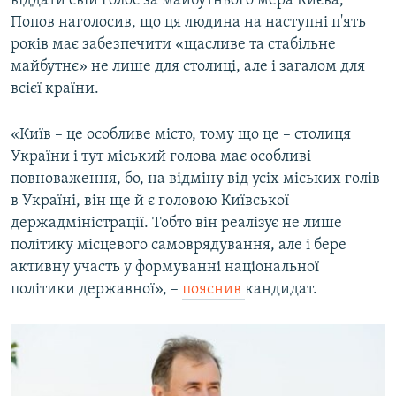
віддати свій голос за майбутнього мера Києва,
Попов наголосив, що ця людина на наступні п'ять
років має забезпечити «щасливе та стабільне
майбутнє» не лише для столиці, але і загалом для
всієї країни.
«Київ – це особливе місто, тому що це – столиця
України і тут міський голова має особливі
повноваження, бо, на відміну від усіх міських голів
в Україні, він ще й є головою Київської
держадміністрації. Тобто він реалізує не лише
політику місцевого самоврядування, але і бере
активну участь у формуванні національної
політики державної», –
пояснив
кандидат.