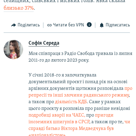
селищних, сільських і міських голів. Явка склала
близько 37%
.
Поділитись
Читати без VPN
Підписатись
Софія Середа
Моя співпраця з Радіо Свобода тривала із липня
2011-го до лютого 2023 року.
У січні 2018-го я започаткувала
документальний проєкт і понад рік на основі
архівних документів щотижня розповідала
про
репресії та інші злочини радянського режиму
,
а також про
діяльність КДБ
. Саме у рамках
цього проєкту я розповіла про раніше невідомі
подробиці аварії на ЧАЕС,
про
пригоди
іноземних шпигунів в СРСР
, а також про те,
чи
справді батько Віктора Медведчука був
«націоналістом»
.