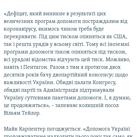
«Дефіцит, який виникне в результаті цих
величезних програм допомоги постраждалим від
коронавірусу, якимось чином треба буде
перекривати. Під цим тиском опиняться як США,
так і решта урядів у всьому світі. Тому всі іноземні
програми допомоги також опиняться під тиском,
всі урядові відомства відчують цей тиск. Можливо,
навіть і Пентагон. Разом з тим я протягом двох
десятків років бачу двопартійний консенсус щодо
важливості України. Обидві палати Конгресу,
обидві партії та Адміністрація підтримували
Україну суттєвими пакетами допомоги. І, я думаю,
це продовжиться», – запевняє колишній посол
Вільям Тейлор.
Майк Карпентер погоджується: «Допомога Україні
продовжуватиме надходити цього року так само, як