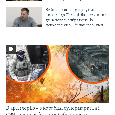
Вийшов з полону, а дружина
виїхала до Польщі. Як після 1000
днів неволі вибратися «із
психологічної і фінансової ями»
В артилерію – з корабля, супермаркета і
СЗЧ: гучна робота під Добропіллям