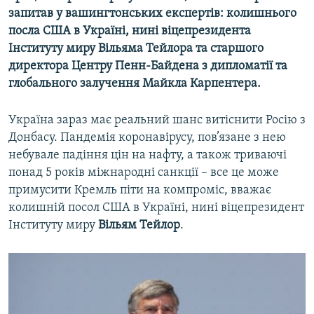
запитав у вашингтонських експертів: колишнього
Усі сайти RFE/RL
посла США в Україні, нині віцепрезидента
Інституту миру Вільяма Тейлора та старшого
директора Центру Пенн-Байдена з дипломатії та
глобального залучення Майкла Карпентера.
Україна зараз має реальний шанс витіснити Росію з
Донбасу. Пандемія коронавірусу, пов’язане з нею
небувале падіння цін на нафту, а також триваючі
понад 5 років міжнародні санкції – все це може
примусити Кремль піти на компроміс, вважає
колишній посол США в Україні, нині віцепрезидент
Інституту миру
Вільям Тейлор
.