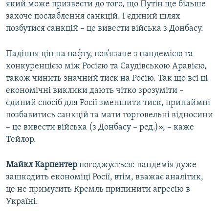
який може призвести до того, що Путін ще більше
захоче послаблення санкцій. І єдиний шлях
позбутися санкцій – це вивести війська з Донбасу.
Падіння цін на нафту, пов’язане з пандемією та
конкуренцією між Росією та Саудівською Аравією,
також чинить значний тиск на Росію. Так що всі ці
економічні виклики дають чітко зрозуміти –
єдиний спосіб для Росії зменшити тиск, принаймні
позбавитись санкцій та мати торговельні відносини
– це вивести війська (з Донбасу – ред.)», – каже
Тейлор.
Майкл Карпентер
погоджується: пандемія дуже
зашкодить економіці Росії, втім, вважає аналітик,
це не примусить Кремль припинити агресію в
Україні.