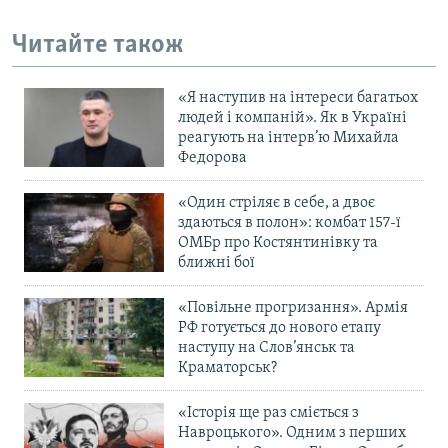
Читайте також
«Я наступив на інтереси багатьох
людей і компаній». Як в Україні
реагують на інтерв’ю Михайла
Федорова
«Один стріляє в себе, а двоє
здаються в полон»: комбат 157-ї
ОМБр про Костянтинівку та
ближні бої
«Повільне прогризання». Армія
РФ готується до нового етапу
наступу на Слов’янськ та
Краматорськ?
«Історія ще раз сміється з
Навроцького». Одним з перших