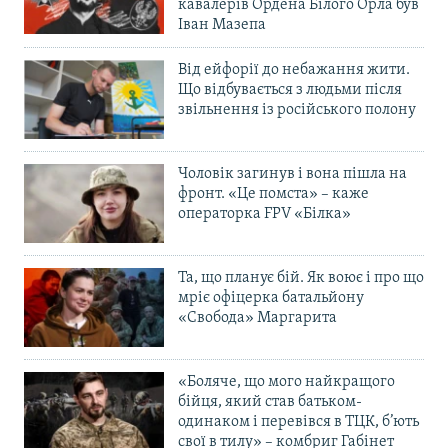
кавалерів Ордена Білого Орла був
Іван Мазепа
Від ейфорії до небажання жити.
Що відбувається з людьми після
звільнення із російського полону
Чоловік загинув і вона пішла на
фронт. «Це помста» – каже
операторка FPV «Білка»
Та, що планує бій. Як воює і про що
мріє офіцерка батальйону
«Свобода» Маргарита
«Боляче, що мого найкращого
бійця, який став батьком-
одинаком і перевівся в ТЦК, б’ють
свої в тилу» – комбриг Габінет