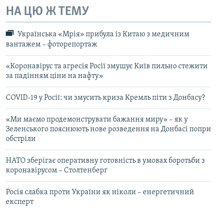
НА ЦЮ Ж ТЕМУ
Українська «Мрія» прибула із Китаю з медичним
вантажем – фоторепортаж
«Коронавірус та агресія Росії змушує Київ пильно стежити
за падінням ціни на нафту»
COVID-19 у Росії: чи змусить криза Кремль піти з Донбасу?
«Ми маємо продемонструвати бажання миру» – як у
Зеленського пояснюють нове розведення на Донбасі попри
обстріли
НАТО зберігає оперативну готовність в умовах боротьби з
коронавірусом – Столтенберґ
Росія слабка проти України як ніколи – енергетичний
експерт