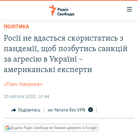
Доступність
посилання
Перейти
ПОЛІТИКА
до
РАДІО СВОБОДА – 70 РОКІВ
Росії не вдасться скористатись з
основного
ВСЕ ЗА ДОБУ
матеріалу
пандемії, щоб позбутись санкцій
СТАТТІ
Перейти
за агресію в Україні –
до
ВІЙНА
ПОЛІТИКА
американські експерти
основної
РОСІЙСЬКА «ФІЛЬТРАЦІЯ»
ЕКОНОМІКА
навігації
«Голос Америки»
Перейти
ДОНБАС.РЕАЛІЇ
СУСПІЛЬСТВО
до
23 квітня 2020, 10:44
КРИМ.РЕАЛІЇ
КУЛЬТУРА
пошуку
ТИ ЯК?
Поділитись
Читати без VPN
СПОРТ
СХЕМИ
УКРАЇНА
Додати Радіо Свобода як бажане джерело в Google
КИТАЙ.ВИКЛИКИ
СВІТ