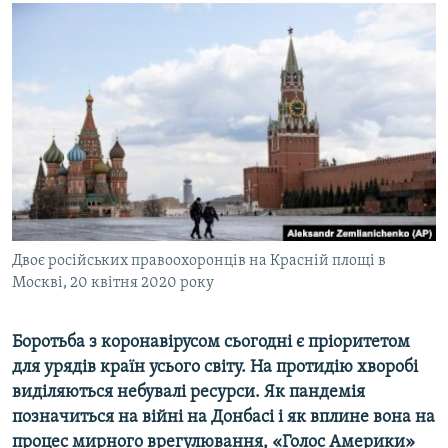
МУЛЬТИМЕДІА
ФОТО
СПЕЦПРОЄКТИ
ПОДКАСТИ
КРИМ РЕАЛІЇ
РУС
УКР
Двоє російських правоохоронців на Красній площі в
КТАТ
Москві, 20 квітня 2020 року
ДОЛУЧАЙСЯ!
Боротьба з коронавірусом сьогодні є пріоритетом
для урядів країн усього світу. На протидію хворобі
виділяються небувалі ресурси. Як пандемія
позначиться на війні на Донбасі і як вплине вона на
процес мирного врегулювання, «Голос Америки»