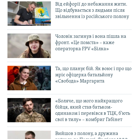
Від ейфорії до небажання жити.
Що відбувається з людьми після
звільнення із російського полону
Чоловік загинув і вона пішла на
фронт. «Це помста» – каже
операторка FPV «Білка»
Та, що планує бій. Як воює і про що
мріє офіцерка батальйону
«Свобода» Маргарита
«Боляче, що мого найкращого
бійця, який став батьком-
одинаком і перевівся в ТЦК, б’ють
свої в тилу» – комбриг Габінет
Вийшов з полону, а дружина