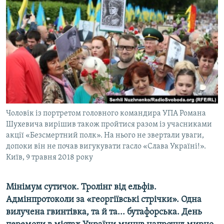
МУЛЬТИМЕДІА
ФОТО
СПЕЦПРОЄКТИ
ПОДКАСТИ
КРИМ РЕАЛІЇ
РУС
Чоловік із портретом головного командира УПА Романа
УКР
Шухевича вирішив також пройтися разом із учасниками
акції «Безсмертний полк». На нього не звертали уваги,
КТАТ
допоки він не почав вигукувати гасло «Слава Україні!».
Київ, 9 травня 2018 року
ДОЛУЧАЙСЯ!
Мінімум сутичок.
Тролінг від ельфів.
Адмінпротоколи за
«георгіївські стрічки»
.
Одна
вилучена гвинтівка, та й та... бутафорська.
День