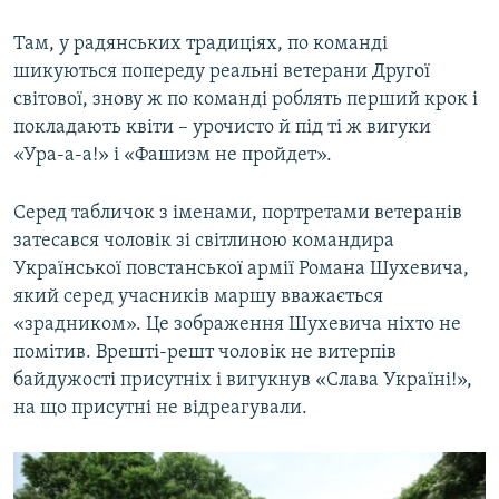
Там, у радянських традиціях, по команді
шикуються попереду реальні ветерани Другої
світової, знову ж по команді роблять перший крок і
покладають квіти – урочисто й під ті ж вигуки
«Ура-а-а!» і «Фашизм не пройдет».
Серед табличок з іменами, портретами ветеранів
затесався чоловік зі світлиною командира
Української повстанської армії Романа Шухевича,
який серед учасників маршу вважається
«зрадником». Це зображення Шухевича ніхто не
помітив. Врешті-решт чоловік не витерпів
байдужості присутніх і вигукнув «Слава Україні!»,
на що присутні не відреагували.