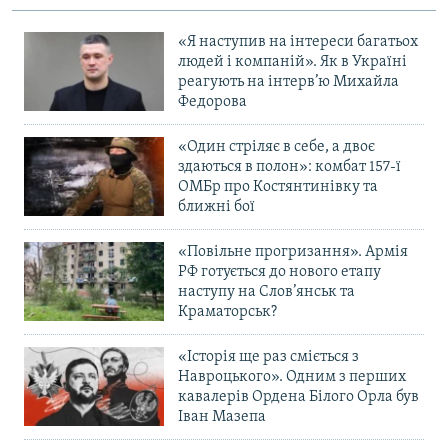
«Я наступив на інтереси багатьох
людей і компаній». Як в Україні
реагують на інтерв’ю Михайла
Федорова
«Один стріляє в себе, а двоє
здаються в полон»: комбат 157-ї
ОМБр про Костянтинівку та
ближні бої
«Повільне прогризання». Армія
РФ готується до нового етапу
наступу на Слов’янськ та
Краматорськ?
«Історія ще раз сміється з
Навроцького». Одним з перших
кавалерів Ордена Білого Орла був
Іван Мазепа