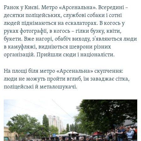
Ранок у Києві. Метро «Арсенальна». Всередині –
десятки поліцейських, службові собаки і сотні
людей піднімаються на ескалаторах. В когось у
руках фотографії, в когось – гілки бузку, квіти,
букети. Вже нагорі, обабіч виходу, з'являються люди
в камуфляжі, видніються шеврони різних
організацій. Прийшли сюди і націоналісти.
На площі біля метро «Арсенальна» скупчення:
люди не можуть пройти вглиб, їм заваджає сітка,
поліцейські й металошукачі.