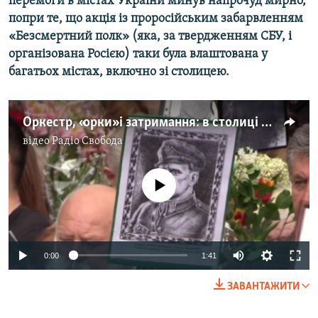
перемоги в
містах України минув напрочуд мирно,
Усі сайти RFE/RL
попри те, що акція із проросійським забарвленням
«Безсмертний полк» (яка, за твердженням СБУ, і
організована Росією) таки була влаштована у
багатьох містах, включно зі столицею
.
Оркестр, «орки» і затримання: в столиці пройшла хода до 9 травня (відео)
відео
Радіо Свобода
No media source currently available
0:00
1:41
ЗАВАНТАЖИТИ