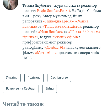
Тетяна Якубович - журналістка та редактор
проєкту
Радіо Донбас.Реалії
. На Радіо Свобода –
з 2015 року. Автор мультимедійних
репортажів
«Підводна армія»
,
«Мінна
долина»
та
«Ті, що качають місто»
, редактор
проєктів
«Наш Донбас»
та
«Шахта-360 очима
гірника»
, ведуча
виїзних ефірів
з
прифронтових міст, режисер
радіофільму
«Донбас-91»
та документального
фільму
«Моя зміна»
про атомних операторів
ЧАЕС.
Україна
Політика
Суспільство
Важливе на Свободі
Війна
Читайте також