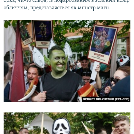
орка, чи-то ельфа, із пофарбованим в зелений колір
обличчям, представляється як міністр магії.