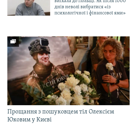
виїхала до Польщі. Як після 1000
днів неволі вибратися «із
психологічної і фінансової ями»
Прощання з пошуковцем тіл Олексієм
Юковим у Києві