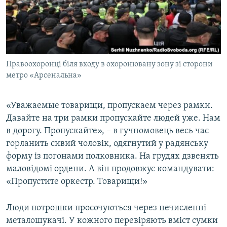
Правоохоронці біля входу в охоронювану зону зі сторони
метро «Арсенальна»
«Уважаемые товарищи, пропускаем через рамки.
Давайте на три рамки пропускайте людей уже. Нам
в дорогу. Пропускайте», – в гучномовець весь час
горланить сивий чоловік, одягнутий у радянську
форму із погонами полковника. На грудях дзвенять
маловідомі ордени. А він продовжує командувати:
«Пропустите оркестр. Товарищи!»
Люди потрошки просочуються через нечисленні
металошукачі. У кожного перевіряють вміст сумки