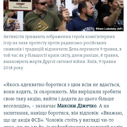
Активісти тримають зображення героїв комп'ютерних
ігор на знак протесту проти радянсько-російських
символів і традицій відзначати День перемоги 9 травня, в
той час як у більшості країн світу, днем раніше, 8 травня,
вшановують жертв Другої світової війни. Київ, 9 травня
2018 року
«​Якось адекватно боротися з цим всім не вдається,
вони ходять, їх охороняють. Ми вирішили зробити
свою таку акцію, вийти і додати до цього більше
веселощів», – зазначає
Максим Діжечко
. А на
запитання, навіщо боротися, він відповів: «​Вважаю,
що це акція ФСБ». Чоловік стоїть у вигляді чи-то