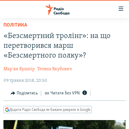
Доступність
посилання
Перейти
ПОЛІТИКА
до
РАДІО СВОБОДА – 70 РОКІВ
«Безсмертний тролінг»: на що
основного
ВСЕ ЗА ДОБУ
матеріалу
перетворився марш
СТАТТІ
Перейти
«Безсмертного полку»?
до
ВІЙНА
ПОЛІТИКА
основної
Мар'ян Кушнір
Тетяна Якубович
РОСІЙСЬКА «ФІЛЬТРАЦІЯ»
ЕКОНОМІКА
навігації
Перейти
09 травня 2018, 23:50
ДОНБАС.РЕАЛІЇ
СУСПІЛЬСТВО
до
КРИМ.РЕАЛІЇ
КУЛЬТУРА
Поділитись
Читати без VPN
пошуку
ТИ ЯК?
СПОРТ
Додати Радіо Свобода як бажане джерело в Google
СХЕМИ
УКРАЇНА
КИТАЙ.ВИКЛИКИ
СВІТ