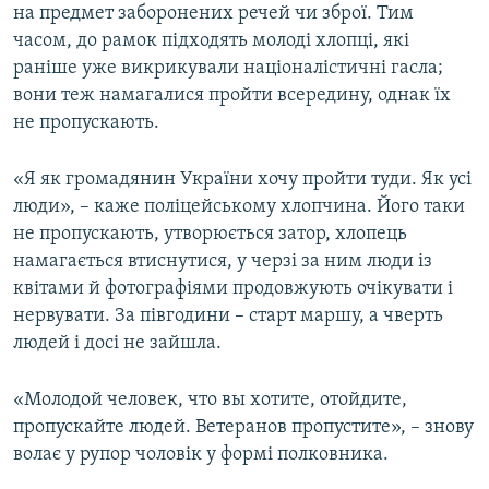
на предмет заборонених речей чи зброї. Тим
часом, до рамок підходять молоді хлопці, які
раніше уже викрикували націоналістичні гасла;
вони теж намагалися пройти всередину, однак їх
не пропускають.
«​Я як громадянин України хочу пройти туди. Як усі
люди», – каже поліцейському хлопчина. Його таки
не пропускають, утворюється затор, хлопець
намагається втиснутися, у черзі за ним люди із
квітами й фотографіями продовжують очікувати і
нервувати. За півгодини – старт маршу, а чверть
людей і досі не зайшла.
«​Молодой человек, что вы хотите, отойдите,
пропускайте людей. Ветеранов пропустите», – знову
волає у рупор чоловік у формі полковника.