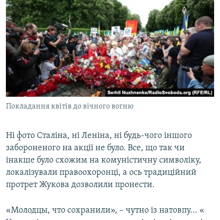
Покладання квітів до вічного вогню
Ні фото Сталіна, ні Леніна, ні будь-чого іншого
забороненого на акції не було. Все, що так чи
інакше було схожим на комуністичну символіку,
локалізували правоохоронці, а ось традиційний
протрет Жукова дозволили пронести.
«​Молодцы, что сохранили», – чутно із натовпу... «​