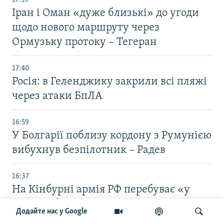
17:59
Іран і Оман «дуже близькі» до угоди
щодо нового маршруту через
Ормузьку протоку – Тегеран
17:40
Росія: в Геленджику закрили всі пляжі
через атаки БпЛА
16:59
У Болгарії поблизу кордону з Румунією
вибухнув безпілотник – Радев
16:37
На Кінбурні армія РФ перебуває «у
глухій обороні» – командир ОТУ
Додайте нас у Google
«Одеса»