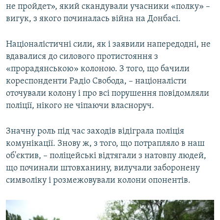
не пройдет», який скандували учасники «полку» –
вигук, з якого починалась війна на Донбасі.
Націоналістичні сили, як і заявили напередодні, не
вдавалися до силового протистояння з
«прорадянською» колоною. З того, що бачили
кореспонденти Радіо Свобода, – націоналісти
оточували колону і про всі порушення повідомляли
поліції, нікого не чіпаючи власноруч.
Значну роль під час заходів відіграла поліція
комунікації. Знову ж, з того, що потрапляло в наш
об'єктив, – поліцейські відтягали з натовпу людей,
що починали штовханину, вилучали заборонену
символіку і розмежовували колони опонентів.