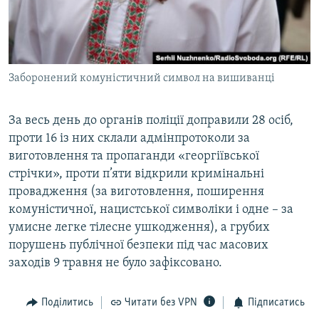
Заборонений комуністичний символ на вишиванці
За весь день до органів поліції доправили 28 осіб,
проти 16 із них склали адмінпротоколи за
виготовлення та пропаганди «георгіївської
стрічки», проти п’яти відкрили кримінальні
провадження (за виготовлення, поширення
комуністичної, нацистської символіки і одне – за
умисне легке тілесне ушкодження), а грубих
порушень публічної безпеки під час масових
заходів 9 травня не було зафіксовано.
Поділитись
Читати без VPN
Підписатись