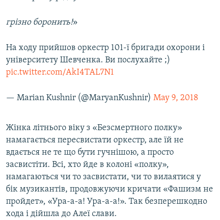
грізно боронить!
»
На ходу прийшов оркестр 101-ї бригади охорони і
університету Шевченка. Ви послухайте ;)
pic.twitter.com/AkI4TAL7N1
— Marian Kushnir (@MaryanKushnir)
May 9, 2018
Жінка літнього віку з «Безсмертного полку»
намагається пересвистати оркестр, але їй не
вдається не те що бути гучнішою, а просто
засвистіти. Всі, хто йде в колоні «полку»,
намагаються чи то засвистати, чи то вилаятися у
бік музикантів, продовжуючи кричати «Фашизм не
пройдет», «Ура-а-а! Ура-а-а!». Так безперешкодно
хода і дійшла до Алеї слави.