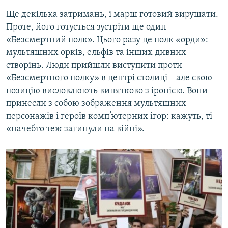
Ще декілька затримань, і марш готовий вирушати.
Проте, його готується зустріти ще один
«Безсмертний полк». Цього разу це полк «орди»:
мультяшних орків, ельфів та інших дивних
створінь. Люди прийшли виступити проти
«Безсмертного полку» в центрі столиці – але свою
позицію висловлюють винятково з іронією. Вони
принесли з собою зображення мультяшних
персонажів і героїв комп’ютерних ігор: кажуть, ті
«начебто теж загинули на війні».