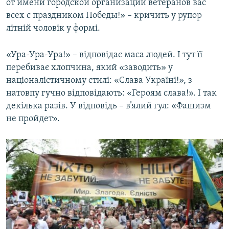
от имени городской организации ветеранов вас
всех с праздником Победы!» – кричить у рупор
літній чоловік у формі.
«​Ура-Ура-Ура!» – відповідає маса людей. І тут її
перебиває хлопчина, який «заводить» у
націоналістичному стилі: «Слава Україні!», з
натовпу гучно відповідають: «Героям слава!». І так
декілька разів. У відповідь – в’ялий гул: «Фашизм
не пройдет».