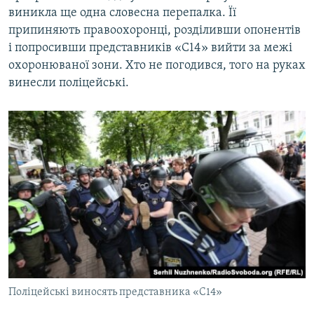
виникла ще одна словесна перепалка. Її
припиняють правоохоронці, розділивши опонентів
і попросивши представників «С14» вийти за межі
охоронюваної зони. Хто не погодився, того на руках
винесли поліцейські.
Поліцейські виносять представника «С14»