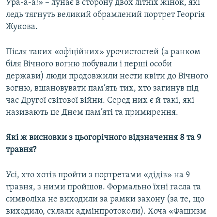
Ура-а-а!» – лунає в сторону двох літніх жінок, які
ледь тягнуть великий обрамлений портрет Георгія
Жукова.
Після таких «офіційних» урочистостей (а ранком
біля Вічного вогню побували і перші особи
держави) люди продовжили нести квіти до Вічного
вогню, вшановувати пам’ять тих, хто загинув під
час Другої світової війни. Серед них є й такі, які
називають це Днем пам’яті та примирення.
Які ж висновки з цьогорічного відзначення 8 та 9
травня?
Усі, хто хотів пройти з портретами «дідів» на 9
травня, з ними пройшов. Формально їхні гасла та
символіка не виходили за рамки закону (за те, що
виходило, склали адмінпротоколи). Хоча «Фашизм