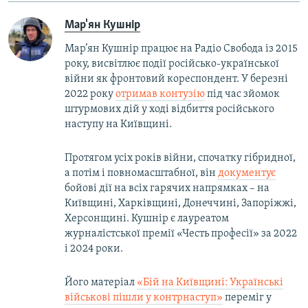
Мар'ян Кушнір
Мар’ян Кушнір працює на Радіо Свобода із 2015
року, висвітлює події російсько-української
війни як фронтовий кореспондент. У березні
2022 року
отримав контузію
під час зйомок
штурмових дій у ході відбиття російського
наступу на Київщині.
Протягом усіх років війни, спочатку гібридної,
а потім і повномасштабної, він
документує
бойові дії на всіх гарячих напрямках – на
Київщині, Харківщині, Донеччині, Запоріжжі,
Херсонщині. Кушнір є лауреатом
журналістської премії «Честь професії» за 2022
і 2024 роки.
Його матеріал
«Бій на Київщині: Українські
військові пішли у контрнаступ»
переміг у