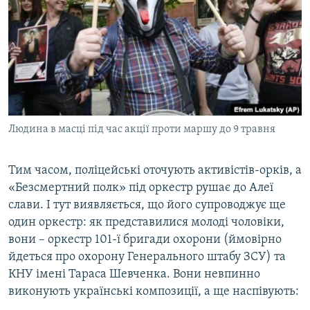
Людина в масці під час акції проти маршу до 9 травня
​Тим часом, поліцейські оточують активістів-орків, а
«Безсмертний полк» під оркестр рушає до Алеї
слави. І тут виявляється, що його супроводжує ще
один оркестр: як представилися молоді чоловіки,
вони – оркестр 101-ї бригади охорони (ймовірно
йдеться про охорону Генерального штабу ЗСУ) та
КНУ імені Тараса Шевченка. Вони невпинно
виконують українські композиції, а ще наспівують: