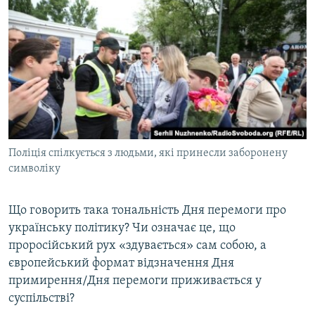
Поліція спілкується з людьми, які принесли заборонену
символіку
Що говорить така тональність Дня перемоги про
українську політику? Чи означає це, що
проросійський рух «здувається» сам собою, а
європейський формат відзначення Дня
примирення/Дня перемоги приживається у
суспільстві?