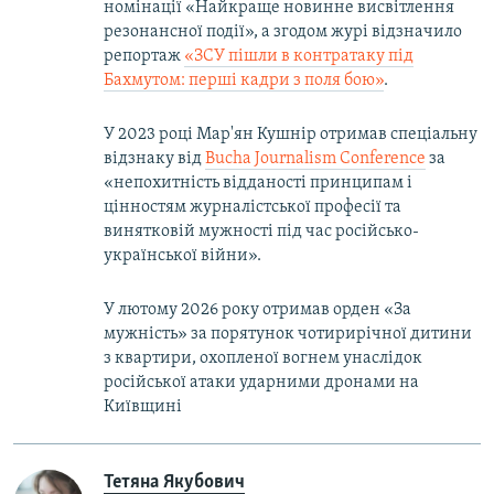
номінації «Найкраще новинне висвітлення
резонансної події», а згодом журі відзначило
репортаж
«ЗСУ пішли в контратаку під
Бахмутом: перші кадри з поля бою»
.
У 2023 році Мар'ян Кушнір отримав спеціальну
відзнаку від
Bucha Journalism Conference
за
«непохитність відданості принципам і
цінностям журналістської професії та
винятковій мужності під час російсько-
української війни».
У лютому 2026 року отримав орден «За
мужність» за порятунок чотирирічної дитини
з квартири, охопленої вогнем унаслідок
російської атаки ударними дронами на
Київщині
Тетяна Якубович