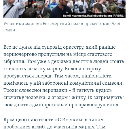
Учасники маршу «Безсмертний полк» прямують до Алеї
слави
Все це лунає під супровід оркестру, який раніше
першочергово пропустили на місце стартового
зібрання. Там уже з декілька десятків людей стоять
і чекають початку маршу. Колона потроху
просувається вперед. Тим часом, націоналісти
помічають у ній заборонені комуністичні символи.
Трохи словесної перепалки – й тягнуть кудись
спочатку чоловіка, а згодом і жінку. Їх затримують і
складають адмінпротоколи про правопорушення.
Крім цього, активісти «С14» якимсь чином
пробралися вглиб, до учасників маршу. Там