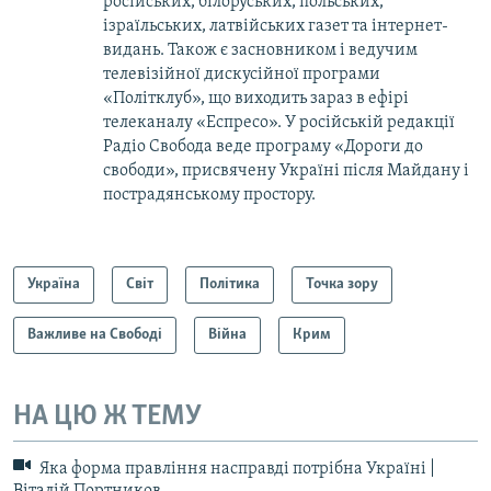
російських, білоруських, польських,
ізраїльських, латвійських газет та інтернет-
видань. Також є засновником і ведучим
телевізійної дискусійної програми
«Політклуб», що виходить зараз в ефірі
телеканалу «Еспресо». У російській редакції
Радіо Свобода веде програму «Дороги до
свободи», присвячену Україні після Майдану і
пострадянському простору.
Україна
Світ
Політика
Точка зору
Важливе на Свободі
Війна
Крим
НА ЦЮ Ж ТЕМУ
Яка форма правління насправді потрібна Україні |