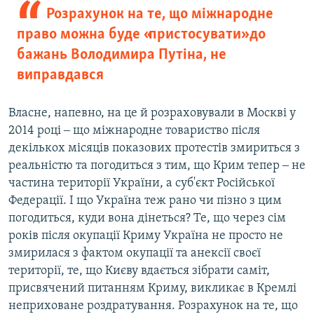
Розрахунок на те, що міжнародне
право можна буде «пристосувати» до
бажань Володимира Путіна, не
виправдався
Власне, напевно, на це й розраховували в Москві у
2014 році ‒ що міжнародне товариство після
декількох місяців показових протестів змириться з
реальністю та погодиться з тим, що Крим тепер ‒ не
частина території України, а суб'єкт Російської
Федерації. І що Україна теж рано чи пізно з цим
погодиться, куди вона дінеться? Те, що через сім
років після окупації Криму Україна не просто не
змирилася з фактом окупації та анексії своєї
території, те, що Києву вдається зібрати саміт,
присвячений питанням Криму, викликає в Кремлі
неприховане роздратування. Розрахунок на те, що