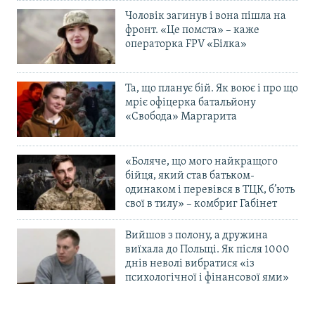
Чоловік загинув і вона пішла на
фронт. «Це помста» – каже
операторка FPV «Білка»
Та, що планує бій. Як воює і про що
мріє офіцерка батальйону
«Свобода» Маргарита
«Боляче, що мого найкращого
бійця, який став батьком-
одинаком і перевівся в ТЦК, б’ють
свої в тилу» – комбриг Габінет
Вийшов з полону, а дружина
виїхала до Польщі. Як після 1000
днів неволі вибратися «із
психологічної і фінансової ями»