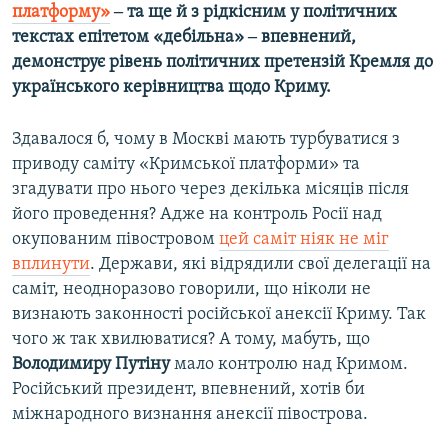
платформу»
‒ та ще й з рідкісним у політичних
Усі сайти RFE/RL
текстах епітетом «дебільна» ‒ впевнений,
демонструє рівень політичних претензій Кремля до
українського керівництва щодо Криму.
Здавалося б, чому в Москві мають турбуватися з
приводу саміту «Кримської платформи» та
згадувати про нього через декілька місяців після
його проведення? Адже на контроль Росії над
окупованим півостровом
цей саміт ніяк не міг
вплинути
. Держави, які відрядили свої делегації на
саміт, неодноразово говорили, що ніколи не
визнають законності російської анексії Криму. Так
чого ж так хвилюватися? А тому, мабуть, що
Володимиру Путіну
мало контролю над Кримом.
Російський президент, впевнений, хотів би
міжнародного визнання анексії півострова.