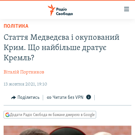
Доступність
посилання
Перейти
ПОЛІТИКА
до
РАДІО СВОБОДА – 70 РОКІВ
Стаття Медведєва і окупований
основного
ВСЕ ЗА ДОБУ
матеріалу
Крим. Що найбільше дратує
СТАТТІ
Перейти
Кремль?
до
ВІЙНА
ПОЛІТИКА
основної
Віталій Портников
РОСІЙСЬКА «ФІЛЬТРАЦІЯ»
ЕКОНОМІКА
навігації
Перейти
13 жовтня 2021, 19:10
ДОНБАС.РЕАЛІЇ
СУСПІЛЬСТВО
до
КРИМ.РЕАЛІЇ
КУЛЬТУРА
Поділитись
Читати без VPN
пошуку
ТИ ЯК?
СПОРТ
Додати Радіо Свобода як бажане джерело в Google
СХЕМИ
УКРАЇНА
КИТАЙ.ВИКЛИКИ
СВІТ