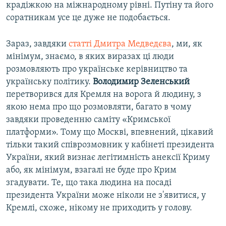
крадіжкою на міжнародному рівні. Путіну та його
соратникам усе це дуже не подобається.
Зараз, завдяки
статті Дмитра Медведєва
, ми, як
мінімум, знаємо, в яких виразах ці люди
розмовляють про українське керівництво та
українську політику.
Володимир Зеленський
перетворився для Кремля на ворога й людину, з
якою нема про що розмовляти, багато в чому
завдяки проведенню саміту «Кримської
платформи». Тому що Москві, впевнений, цікавий
тільки такий співрозмовник у кабінеті президента
України, який визнає легітимність анексії Криму
або, як мінімум, взагалі не буде про Крим
згадувати. Те, що така людина на посаді
президента України може ніколи не з'явитися, у
Кремлі, схоже, нікому не приходить у голову.