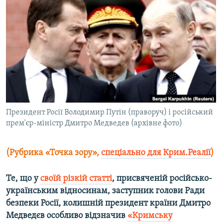
МУЛЬТИМЕДІА
ФОТО
СПЕЦПРОЄКТИ
ПОДКАСТИ
КРИМ РЕАЛІЇ
РУС
Президент Росії Володимир Путін (праворуч) і російський
УКР
прем'єр-міністр Дмитро Медведев (архівне фото)
КТАТ
(Рубрика «Точка зору»,
спеціально для Крим.Реалії
)
ДОЛУЧАЙСЯ!
Те, що у
своїй різкій статті
, присвяченій російсько-
українським відносинам, заступник голови Ради
безпеки Росії, колишній президент країни Дмитро
Медведєв особливо відзначив
«Кримську