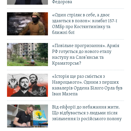
Федорова
«Один стріляє в себе, а двоє
здаються в полон»: комбат 157-ї
ОМБр про Костянтинівку та
ближні бої
«Повільне прогризання». Армія
РФ готується до нового етапу
наступу на Слов’янськ та
Краматорськ?
«Історія ще раз сміється з
Навроцького». Одним з перших
кавалерів Ордена Білого Орла був
Іван Мазепа
Від ейфорії до небажання жити.
Що відбувається з людьми після
звільнення із російського полону