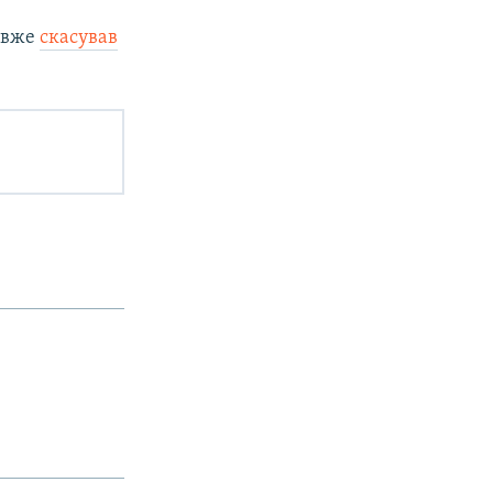
і вже
скасував