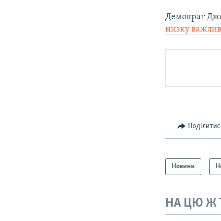
Демократ Джо
низку важлив
Поділитис
Новини
Н
НА ЦЮ Ж