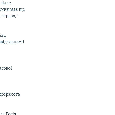
відає
ження має ще
 зараз», –
му,
овідальності
асової
підозрюють
ла Росія