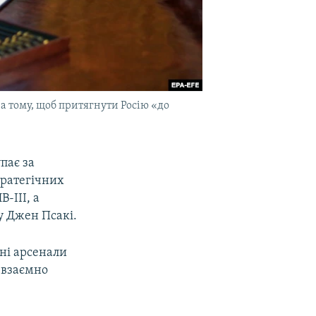
а тому, щоб притягнути Росію «до
пає за
тратегічних
-III, а
у Джен Псакі.
рні арсенали
 взаємно