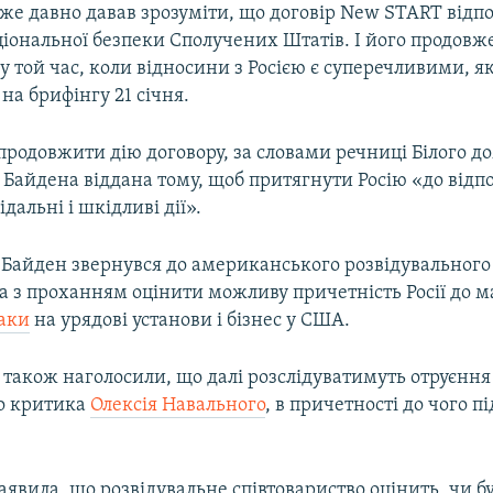
же давно давав зрозуміти, що договір New START відпо
ціональної безпеки Сполучених Штатів. І його продов
у той час, коли відносини з Росією є суперечливими, як
 на брифінгу 21 січня.
родовжити дію договору, за словами речниці Білого до
 Байдена віддана тому, щоб притягнути Росію «до відп
відальні і шкідливі дії».
, Байден звернувся до американського розвідувального
а з проханням оцінити можливу причетність Росії до м
таки
на урядові установи і бізнес у США.
 також наголосили, що далі розслідуватимуть отруєння
о критика
Олексія Навального
, в причетності до чого 
аявила, що розвідувальне співтовариство оцінить, чи бу