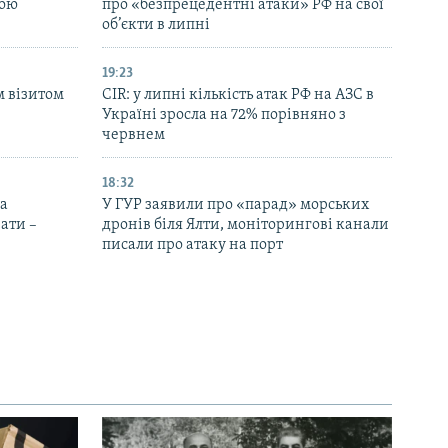
ною
про «безпрецедентні атаки» РФ на свої
об’єкти в липні
19:23
м візитом
CIR: у липні кількість атак РФ на АЗС в
Україні зросла на 72% порівняно з
червнем
18:32
на
У ГУР заявили про «парад» морських
ати –
дронів біля Ялти, моніторингові канали
писали про атаку на порт