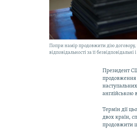
Попри намір продовжити дію договору, з
відповідальності за її безвідповідальні 
Президент СШ
продовження 
наступальних 
англійською 
Термін дії ць
двох країн, с
продовжити ц