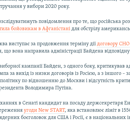
тручання у вибори 2020 року.
зслідуватимуть повідомлення про те, що російська роз
тила бойовикам в Афганістані
для обстрілу американсь
ква виступає за продовження терміну дії
договору СНО
, що вона направила адміністрації Байдена відповідну
виборної кампанії Байден, з одного боку, критикував 
па за вихід із низки договорів із Росією, а з іншого – з
політику по відношенню до Москви і відсутність крит
президента Володимира Путіна.
уханнях в Сенаті кандидат на посаду держсекретаря Ен
береження
угоди New START
, яка встановлює ліміт в 155
ядерних боєголовок для США і Росії, є в національних 