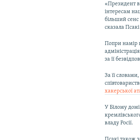
«Президент в
інтересам на
більший сенс 
сказала Псакі
Попри намір п
адміністрація
за її безвідпо
За її словами
співтовариств
хакерської а
У Білому домі
кремлівськог
владу Росії.
Псакі також з