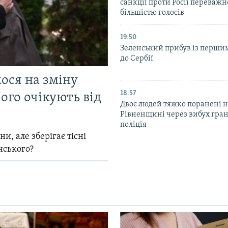
санкції проти Росії переваж
більшістю голосів
19:50
Зеленський прибув із перши
до Сербії
мося на зміну
18:57
ого очікують від
Двоє людей тяжко поранені 
Рівненщині через вибух гран
поліція
и, але зберігає тісні
нського?