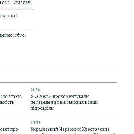
осії – оглядачі
гтоном і
дерної зброї
21:56
, що атаки
У «Скелі» прокоментували
льність
переведення військових в інші
підрозділи
20:33
оєкт про
Український Червоний Хрест заявив