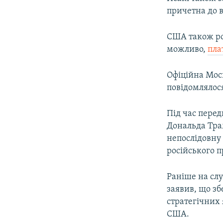
причетна до в
США також ро
можливо,
пла
Офіційна Мос
повідомлялося
Під час перед
Дональда Трам
непослідовну 
російського 
Раніше на сл
заявив, що з
стратегічних 
США.