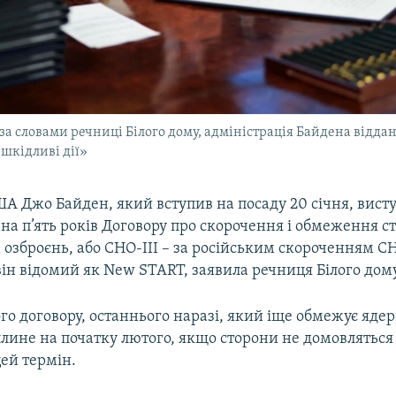
а словами речниці Білого дому, адміністрація Байдена віддан
і шкідливі дії»
А Джо Байден, який вступив на посаду 20 січня, висту
на п’ять років Договору про скорочення і обмеження с
озброєнь, або СНО-III – за російським скороченням СНВ
він відомий як New START, заявила речниця Білого дом
ого договору, останнього наразі, який іще обмежує яде
плине на початку лютого, якщо сторони не домовляться
ей термін.