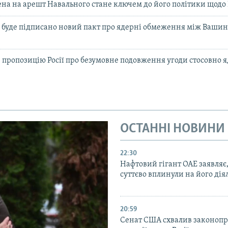
на на арешт Навального стане ключем до його політики щодо Р
и буде підписано новий пакт про ядерні обмеження між Вашин
пропозицію Росії про безумовне подовження угоди стосовно я
ОСТАННІ НОВИНИ
22:30
Нафтовий гігант ОАЕ заявляє
суттєво вплинули на його дія
20:59
Cенат США схвалив законопр