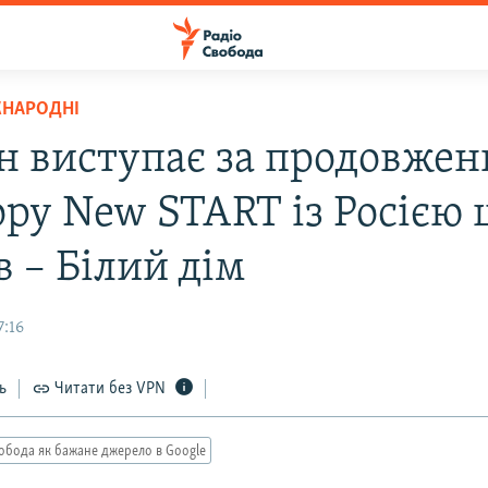
ЖНАРОДНІ
н виступає за продовжен
ору New START із Росією 
в – Білий дім
7:16
ь
Читати без VPN
обода як бажане джерело в Google