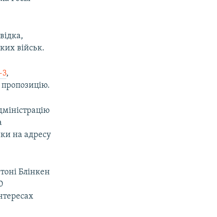
відка,
ких військ.
-3
,
 пропозицію.
адміністрацію
а
ики на адресу
тоні Блінкен
0
інтересах