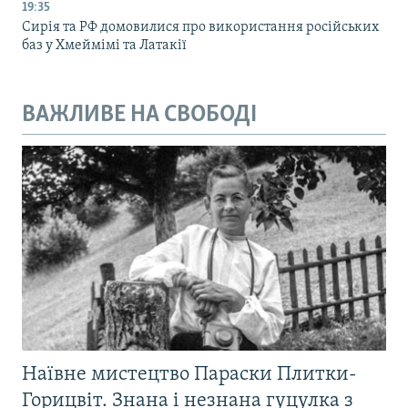
19:35
Сирія та РФ домовилися про використання російських
баз у Хмеймімі та Латакії
ВАЖЛИВЕ НА СВОБОДІ
Наївне мистецтво Параски Плитки-
Горицвіт. Знана і незнана гуцулка з