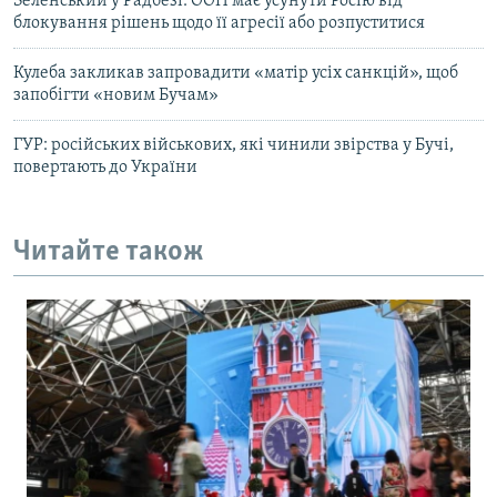
Зеленський у Радбезі: ООН має усунути Росію від
блокування рішень щодо її агресії або розпуститися
Кулеба закликав запровадити «матір усіх санкцій», щоб
запобігти «новим Бучам»
ГУР: російських військових, які чинили звірства у Бучі,
повертають до України
Читайте також