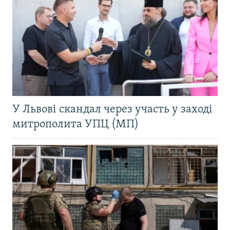
У Львові скандал через участь у заході
митрополита УПЦ (МП)