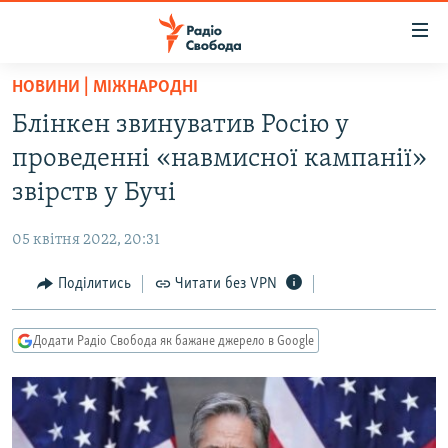
Доступність
посилання
Перейти
НОВИНИ | МІЖНАРОДНІ
до
РАДІО СВОБОДА – 70 РОКІВ
Блінкен звинуватив Росію у
основного
ВСЕ ЗА ДОБУ
матеріалу
проведенні «навмисної кампанії»
СТАТТІ
Перейти
звірств у Бучі
до
ВІЙНА
ПОЛІТИКА
основної
05 квітня 2022, 20:31
РОСІЙСЬКА «ФІЛЬТРАЦІЯ»
ЕКОНОМІКА
навігації
Перейти
Поділитись
Читати без VPN
ДОНБАС.РЕАЛІЇ
СУСПІЛЬСТВО
до
КРИМ.РЕАЛІЇ
КУЛЬТУРА
пошуку
Додати Радіо Свобода як бажане джерело в Google
ТИ ЯК?
СПОРТ
СХЕМИ
УКРАЇНА
КИТАЙ.ВИКЛИКИ
СВІТ