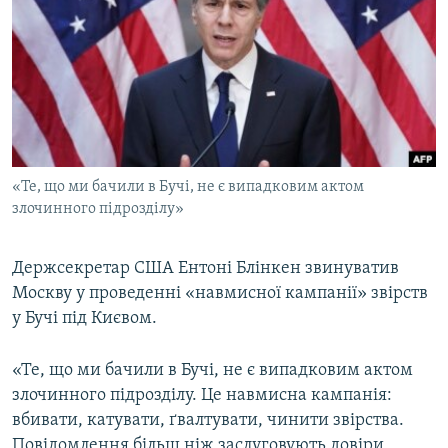
МУЛЬТИМЕДІА
ФОТО
СПЕЦПРОЄКТИ
ПОДКАСТИ
КРИМ РЕАЛІЇ
«Те, що ми бачили в Бучі, не є випадковим актом
РУС
злочинного підрозділу»
УКР
Держсекретар США Ентоні Блінкен звинуватив
КТАТ
Москву у проведенні «навмисної кампанії» звірств
у Бучі під Києвом.
ДОЛУЧАЙСЯ!
«Те, що ми бачили в Бучі, не є випадковим актом
злочинного підрозділу. Це навмисна кампанія:
вбивати, катувати, ґвалтувати, чинити звірства.
Повідомлення більш ніж заслуговують довіри,