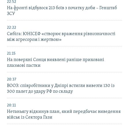
22:52
На фронті відбулося 213 боїв з початку доби – Генштаб
ЗСУ
22:22
Сибіга: ЮНІСЕФ «створює враження рівнозначності
між агресором і жертвою»
21:15
На поверхні Сонця виявлені раніше приховані
плазмові пастки
20:37
ВООЗ: співробітники у Дніпрі встигли вивезти 130 із
300 палет до удару РФ по складу
20:11
Нетаньягу відкинув план, який передбачає виведення
військ із Сектора Гази