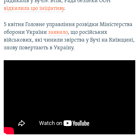
радикалів у Бучі». Втім, Рада безпеки ООН
відхилила цю ініціативу
.
5 квітня Головне управління розвідки Міністерства
оборони України
заявило
, що російських
військових, які чинили звірства у Бучі на Київщині,
знову повертають в Україну.