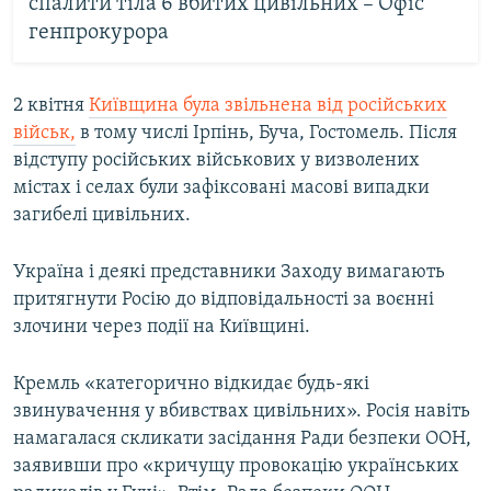
спалити тіла 6 вбитих цивільних – Офіс
генпрокурора
2 квітня
Київщина була звільнена від російських
військ,
в тому числі Ірпінь, Буча, Гостомель. Після
відступу російських військових у визволених
містах і селах були зафіксовані масові випадки
загибелі цивільних.
Україна і деякі представники Заходу вимагають
притягнути Росію до відповідальності за воєнні
злочини через події на Київщині.
Кремль «категорично відкидає будь-які
звинувачення у вбивствах цивільних». Росія навіть
намагалася скликати засідання Ради безпеки ООН,
заявивши про «кричущу провокацію українських