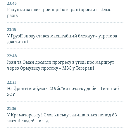
23:45
Рахунки за електроенергію в Ірані зросли в кілька
разів
23:15
У Грузії знову стався масштабний блекаут – утретє за
два тижні
22:48
Іран та Оман досягли прогресу в угоді про маршрут
через Ормузьку протоку – МЗС у Тегерані
22:23
На фронті відбулося 216 боїв з початку доби – Генштаб
ЗСУ
21:36
У Краматорську і Слов’янську залишаються понад 83
тисячі людей – влада