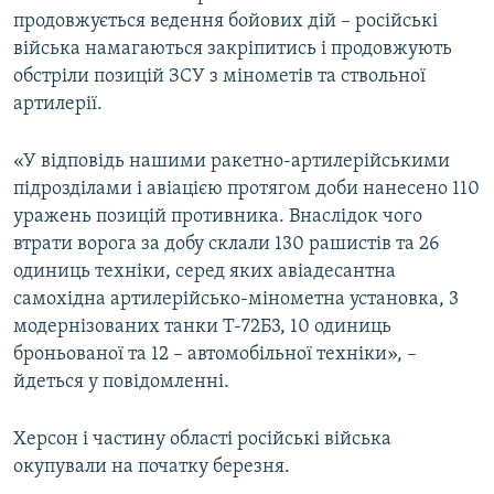
продовжується ведення бойових дій – російські
війська намагаються закріпитись і продовжують
Усі сайти RFE/RL
обстріли позицій ЗСУ з мінометів та ствольної
артилерії.
«У відповідь нашими ракетно-артилерійськими
підрозділами і авіацією протягом доби нанесено 110
уражень позицій противника. Внаслідок чого
втрати ворога за добу склали 130 рашистів та 26
одиниць техніки, серед яких авіадесантна
самохідна артилерійсько-мінометна установка, 3
модернізованих танки Т-72Б3, 10 одиниць
броньованої та 12 – автомобільної техніки», –
йдеться у повідомленні.
Херсон і частину області російські війська
окупували на початку березня.