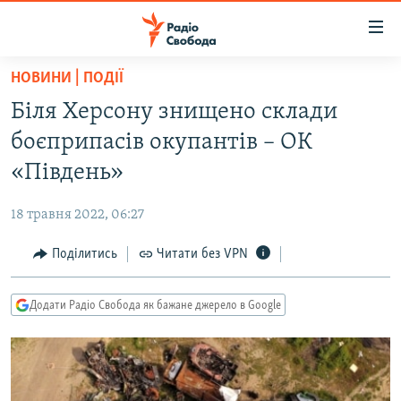
Доступність
посилання
Перейти
НОВИНИ | ПОДІЇ
до
РАДІО СВОБОДА – 70 РОКІВ
Біля Херсону знищено склади
основного
ВСЕ ЗА ДОБУ
матеріалу
боєприпасів окупантів – ОК
СТАТТІ
Перейти
«Південь»
до
ВІЙНА
ПОЛІТИКА
основної
18 травня 2022, 06:27
РОСІЙСЬКА «ФІЛЬТРАЦІЯ»
ЕКОНОМІКА
навігації
Перейти
Поділитись
Читати без VPN
ДОНБАС.РЕАЛІЇ
СУСПІЛЬСТВО
до
КРИМ.РЕАЛІЇ
КУЛЬТУРА
пошуку
Додати Радіо Свобода як бажане джерело в Google
ТИ ЯК?
СПОРТ
СХЕМИ
УКРАЇНА
ПРИАЗОВ’Я
СВІТ