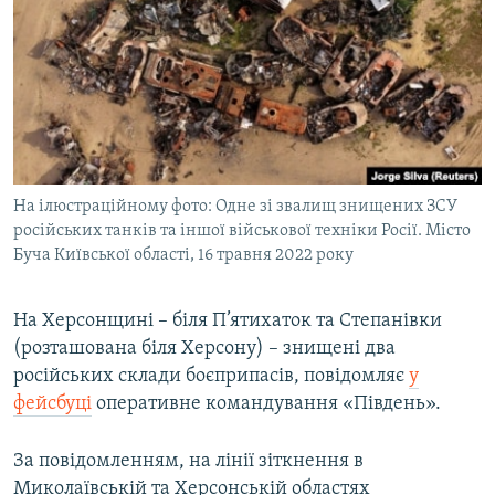
КИТАЙ.ВИКЛИКИ
МУЛЬТИМЕДІА
ФОТО
СПЕЦПРОЄКТИ
ПОДКАСТИ
На ілюстраційному фото: Одне зі звалищ знищених ЗСУ
російських танків та іншої військової техніки Росії. Місто
КРИМ РЕАЛІЇ
Буча Київської області, 16 травня 2022 року
РУС
УКР
На Херсонщині – біля П’ятихаток та Степанівки
КТАТ
(розташована біля Херсону) – знищені два
російських склади боєприпасів, повідомляє
у
фейсбуці
оперативне командування «Південь».
ДОЛУЧАЙСЯ!
За повідомленням, на лінії зіткнення в
Миколаївській та Херсонській областях