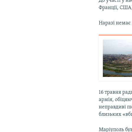
До участі у н
Франції, США, 
Наразі немає 
16 травня ра
армія, обіцяю
неправдиві пи
близьких «вб
Маріуполь був