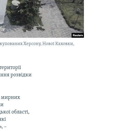
окупованих Херсону, Нової Каховки,
території
іння розвідки
х мирних
ки
ької області,
які
, –