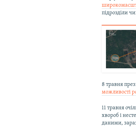
широкомасшта
підрозділи чи
8 травня пре
можливості р
11 травня очі
хвороб і нест
даними, зараз