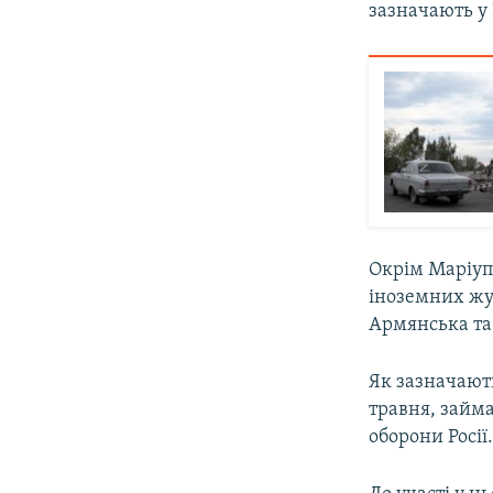
зазначають у
Окрім Маріупо
іноземних жу
Армянська та
Як зазначають
травня, займ
оборони Росії