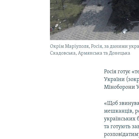
Окрім Маріуполя, Росія, за даними укра
Скадовська, Армянська та Донецька
Росія готує «
України (зокр
Міноборони У
«Щоб звинува
мешканців, р
українських б
та готують за
розповідатим