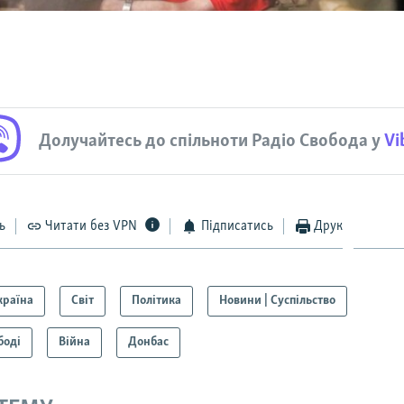
Долучайтесь до спільноти Радіо Свобода у
Vi
ь
Читати без VPN
Підписатись
Друк
країна
Світ
Політика
Новини | Суспільство
боді
Війна
Донбас