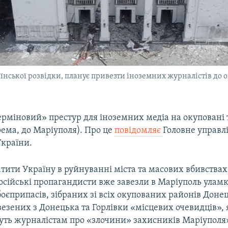
їнської розвідки, планує привезти іноземних журналістів до 
терміновий» престур для іноземних медіа на окуповані 
ема, до Маріуполя). Про це
повідомляє
Головне управл
країни.
тити Україну в руйнуванні міста та масових вбивства
осійські пропагандисти вже завезли в Маріуполь улам
оєприпасів, зібраних зі всіх окупованих районів Донец
везених з Донецька та Горлівки «місцевих очевидців», 
уть журналістам про «злочини» захисників Маріуполя»