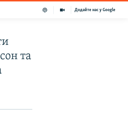
Додайте нас у Google
ти
сон та
а