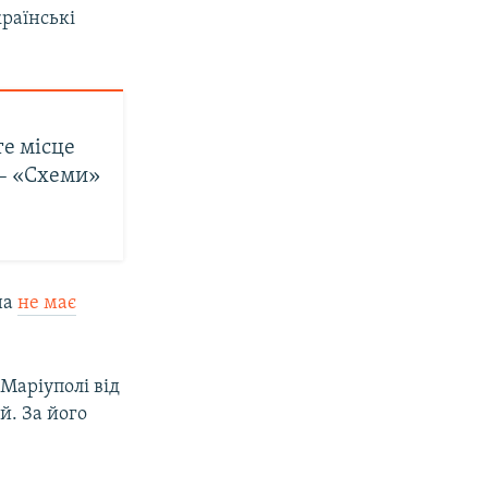
раїнські
те місце
 – «Схеми»
на
не має
 Маріуполі від
й. За його