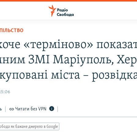
СПІЛЬСТВО
 хоче «терміново» показа
мним ЗМІ Маріуполь, Хер
куповані міста – розвідк
15:06
ь
Читати без VPN
обода як бажане джерело в Google