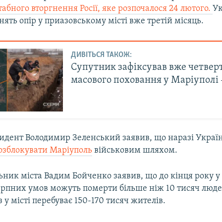
бного вторгнення Росії, яке розпочалося 24 лютого.
Ук
нять опір у приазовському місті вже третій місяць.
ДИВІТЬСЯ ТАКОЖ:
Супутник зафіксував вже четвер
масового поховання у Маріуполі
зидент Володимир Зеленський заявив, що наразі Украї
озблокувати Маріуполь
військовим шляхом.
льник міста Вадим Бойченко заявив, що до кінця року у
ерпних умов можуть померти більше ніж 10 тисяч люде
 у місті перебуває 150-170 тисяч жителів.