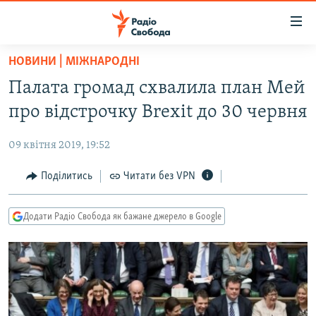
Доступність
посилання
Перейти
НОВИНИ | МІЖНАРОДНІ
до
РАДІО СВОБОДА – 70 РОКІВ
Палата громад схвалила план Мей
основного
ВСЕ ЗА ДОБУ
матеріалу
про відстрочку Brexit до 30 червня
СТАТТІ
Перейти
до
09 квітня 2019, 19:52
ВІЙНА
ПОЛІТИКА
основної
РОСІЙСЬКА «ФІЛЬТРАЦІЯ»
Поділитись
Читати без VPN
ЕКОНОМІКА
навігації
Перейти
ДОНБАС.РЕАЛІЇ
СУСПІЛЬСТВО
до
Додати Радіо Свобода як бажане джерело в Google
КРИМ.РЕАЛІЇ
КУЛЬТУРА
пошуку
ТИ ЯК?
СПОРТ
СХЕМИ
УКРАЇНА
КИТАЙ.ВИКЛИКИ
СВІТ