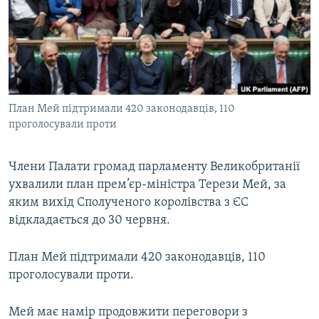
МУЛЬТИМЕДІА
ФОТО
СПЕЦПРОЄКТИ
ПОДКАСТИ
План Мей підтримали 420 законодавців, 110
проголосували проти
КРИМ РЕАЛІЇ
РУС
Члени Палати громад парламенту Великобританії
УКР
ухвалили план прем’єр-міністра Терези Мей, за
КТАТ
яким вихід Сполученого королівства з ЄС
відкладається до 30 червня.
ДОЛУЧАЙСЯ!
План Мей підтримали 420 законодавців, 110
проголосували проти.
Мей має намір продовжити переговори з