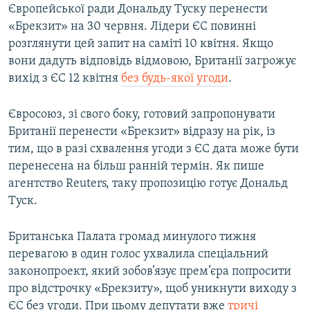
Європейської ради Дональду Туску перенести
«Брекзит» на 30 червня. Лідери ЄС повинні
розглянути цей запит на саміті 10 квітня. Якщо
вони дадуть відповідь відмовою, Британії загрожує
вихід з ЄС 12 квітня
без будь-якої угоди
.
Євросоюз, зі свого боку, готовий запропонувати
Британії перенести «Брекзит» відразу на рік, із
тим, що в разі схвалення угоди з ЄС дата може бути
перенесена на більш ранній термін. Як пише
агентство Reuters, таку пропозицію готує Дональд
Туск.
Британська Палата громад минулого тижня
перевагою в один голос ухвалила спеціальний
законопроект, який зобов’язує прем’єра попросити
про відстрочку «Брекзиту», щоб уникнути виходу з
ЄС без угоди. При цьому депутати вже
тричі