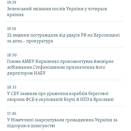
19:29
Зеленський звільнив послів України у чотирьох
країнах
19:10
22 людини постраждали від ударів РФ на Херсонщині
за день – прокуратура
18:50
Голова АМКУ Кириленко прокоментував ймовірне
лобіювання Стефанішиною призначення його
директором НАБУ
18:33
У СБУ заявили про ураження кораблів берегової
охорони ФСБ в окупованій Керчі й НПЗ в Ярославлі
17:45
У Німеччині заарештували громадянина України за
підозрою в шпигунстві