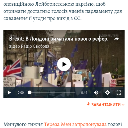
опозиційною Лейбористською партією, щоб
Усі сайти RFE/RL
отримати достатньо голосів членів парламенту для
схвалення її угоди про вихід з ЄС.
Brexit: В Лондоні вимагали нового референдуму – відео
відео
Радіо Свобода
No media source currently available
0:00
0:44
ЗАВАНТАЖИТИ
Минулого тижня
Тереза Мей запропонувала
голові