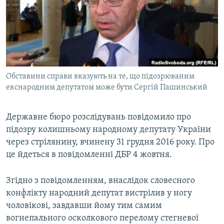
МУЛЬТИМЕДІА
ФОТО
СПЕЦПРОЄКТИ
ПОДКАСТИ
Обставини справи вказують на те, що підозрюваним
екснародним депутатом може бути Сергій Пашинський
КРИМ РЕАЛІЇ
РУС
Державне бюро розслідувань повідомило про
УКР
підозру колишньому народному депутату України
КТАТ
через стрілянину, вчинену 31 грудня 2016 року. Про
це йдеться в повідомленні ДБР 4 жовтня.
ДОЛУЧАЙСЯ!
Згідно з повідомленням, внаслідок словесного
конфлікту народний депутат вистрілив у ногу
чоловікові, завдавши йому тим самим
вогнепального осколкового перелому стегневої