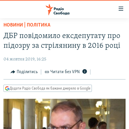
Доступність
посилання
Перейти
НОВИНИ | ПОЛІТИКА
до
РАДІО СВОБОДА – 70 РОКІВ
ДБР повідомило ексдепутату про
основного
ВСЕ ЗА ДОБУ
матеріалу
підозру за стрілянину в 2016 році
СТАТТІ
Перейти
до
04 жовтня 2019, 16:25
ВІЙНА
ПОЛІТИКА
основної
РОСІЙСЬКА «ФІЛЬТРАЦІЯ»
Поділитись
Читати без VPN
ЕКОНОМІКА
навігації
Перейти
ДОНБАС.РЕАЛІЇ
СУСПІЛЬСТВО
до
Додати Радіо Свобода як бажане джерело в Google
КРИМ.РЕАЛІЇ
КУЛЬТУРА
пошуку
ТИ ЯК?
СПОРТ
СХЕМИ
УКРАЇНА
КИТАЙ.ВИКЛИКИ
СВІТ