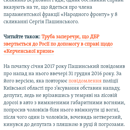
скликань Верховної Ради, однак обставини справи
вказують на те, що йдеться про члена
парламентської фракції «Народного фронту» у 8
скликанні Сергія Пашинського.
Читайте також:
Труба заперечує, що ДБР
звертається до Росії по допомогу в справі щодо
«Керченської кризи»​
На початку січня 2017 року Пашинський повідомив
про напад на нього ввечері 31 грудня 2016 року. За
його версією, яка повторює
повідомлення
поліції
Київської області про з’ясування обставин нападу,
депутат, ледь не врізавшись у темряві на лісовій
дорозі в авто з вимкненими габаритними вогнями,
попросив чоловіків біля нього ввімкнути ці вогні,
після чого один із чоловіків, вочевидь нетверезий,
кинувся до депутата з пляшкою в руці й погрозами.