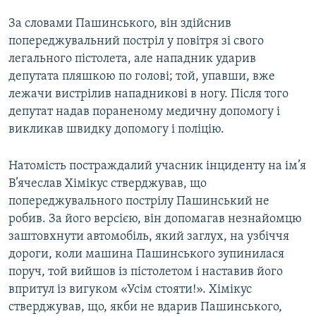
За словами Пашинського, він здійснив
попереджувальний постріл у повітря зі свого
легального пістолета, але нападник ударив
депутата пляшкою по голові; той, упавши, вже
лежачи вистрілив нападникові в ногу. Після того
депутат надав пораненому медичну допомогу і
викликав швидку допомогу і поліцію.
Натомість постраждалий учасник інциденту на ім’я
В’ячеслав Хімікус стверджував, що
попереджувального пострілу Пашинський не
робив. За його версією, він допомагав незнайомцю
заштовхнути автомобіль, який заглух, на узбіччя
дороги, коли машина Пашинського зупинилася
поруч, той вийшов із пістолетом і наставив його
впритул із вигуком «Усім стояти!». Хімікус
стверджував, що, якби не вдарив Пашинського,