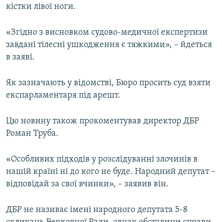
кістки лівої ноги.
Усі сайти RFE/RL
«Згідно з висновком судово-медичної експертизи
завдані тілесні ушкодження є тяжкими», – йдеться
в заяві.
Як зазначають у відомстві, Бюро просить суд взяти
експарламентаря під арешт.
Цю новину також прокоментував директор ДБР
Роман Труба.
«Особливих підходів у розслідуванні злочинів в
нашій країні ні до кого не буде. Народний депутат –
відповідай за свої вчинки», – заявив він.
ДБР не називає імені народного депутата 5-8