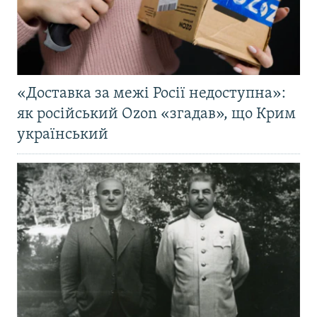
«Доставка за межі Росії недоступна»:
як російський Ozon «згадав», що Крим
український