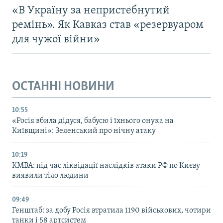
«В Україну за непристебнутий
ремінь». Як Кавказ став «резервуаром
для чужої війни»
ОСТАННІ НОВИНИ
10:55
«Росія вбила дідуся, бабусю і їхнього онука на
Київщині»: Зеленський про нічну атаку
10:19
КМВА: під час ліквідації наслідків атаки РФ по Києву
виявили тіло людини
09:49
Генштаб: за добу Росія втратила 1190 військових, чотири
танки і 58 артсистем