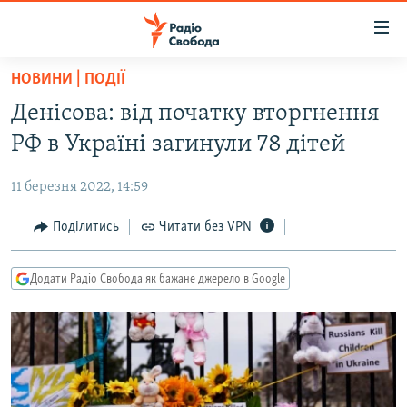
Доступність
посилання
Перейти
НОВИНИ | ПОДІЇ
до
РАДІО СВОБОДА – 70 РОКІВ
Денісова: від початку вторгнення
основного
ВСЕ ЗА ДОБУ
матеріалу
РФ в Україні загинули 78 дітей
СТАТТІ
Перейти
до
11 березня 2022, 14:59
ВІЙНА
ПОЛІТИКА
основної
РОСІЙСЬКА «ФІЛЬТРАЦІЯ»
Поділитись
Читати без VPN
ЕКОНОМІКА
навігації
Перейти
ДОНБАС.РЕАЛІЇ
СУСПІЛЬСТВО
до
Додати Радіо Свобода як бажане джерело в Google
КРИМ.РЕАЛІЇ
КУЛЬТУРА
пошуку
ТИ ЯК?
СПОРТ
СХЕМИ
УКРАЇНА
КИТАЙ.ВИКЛИКИ
СВІТ