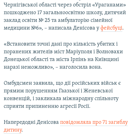
Чернігівської області через обстріл «Ураганами»
Усі сайти RFE/RL
пошкоджено 17 загальноосвітню школу, дитячий
заклад освіти № 25 та амбулаторію сімейної
медицини №6», – написала Денісова у
фейсбуці
.
«Встановити точні дані про кількість убитих і
поранених жителів міст Маріуполя і Волновахи
Донецької області та міста Ірпінь на Київщині
наразі неможливо», – наголосила вона.
Омбудсмен заявила, що дії російських військ є
прямим порушенням Гаазької і Женевської
конвенцій, і закликала міжнародну спільноту
сприяти припиненню агресії Росії.
Напередодні Денісова
повідомляла про 71 загиблу
дитину
.