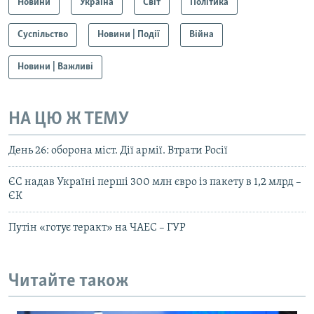
Новини
Україна
Світ
Політика
Суспільство
Новини | Події
Війна
Новини | Важливі
НА ЦЮ Ж ТЕМУ
День 26: оборона міст. Дії армії. Втрати Росії
ЄС надав Україні перші 300 млн євро із пакету в 1,2 млрд –
ЄК
Путін «готує теракт» на ЧАЕС – ГУР
Читайте також