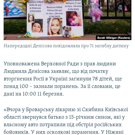
МУЛЬТИМЕДІА
ФОТО
СПЕЦПРОЄКТИ
ПОДКАСТИ
Напередодні Денісова повідомляла про 71 загиблу дитину
КРИМ РЕАЛІЇ
РУС
Уповноважена Верховної Ради з прав людини
Людмила Денісова заявляє, що від початку
УКР
вторгнення Росії в Україні загинули 78 дітей, ще
КТАТ
понад 100 – зазнали поранень. За її словами, це
дані на 10:00 11 березня.
ДОЛУЧАЙСЯ!
«Вчора у Броварську лікарню зі Скибина Київської
області звернувся батько з 15-річним сином, які у
власному авто потрапили під обстріл російських
бойовиків. У них осколкові поранення. У Ніжині