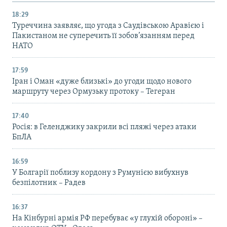
18:29
Туреччина заявляє, що угода з Саудівською Аравією і
Пакистаном не суперечить її зобов’язанням перед
НАТО
17:59
Іран і Оман «дуже близькі» до угоди щодо нового
маршруту через Ормузьку протоку – Тегеран
17:40
Росія: в Геленджику закрили всі пляжі через атаки
БпЛА
16:59
У Болгарії поблизу кордону з Румунією вибухнув
безпілотник – Радев
16:37
На Кінбурні армія РФ перебуває «у глухій обороні» –