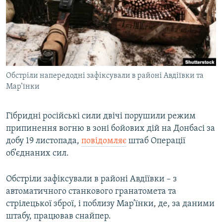
МУЛЬТИМЕДІА
ФОТО
СПЕЦПРОЄКТИ
ПОДКАСТИ
Обстріли напередодні зафіксували в районі Авдіївки та
Мар’їнки
КРИМ РЕАЛІЇ
РУС
Гібридні російські сили двічі порушили режим
УКР
припинення вогню в зоні бойових дій на Донбасі за
КТАТ
добу 19 листопада,
повідомляє
штаб Операції
об’єднаних сил.
ДОЛУЧАЙСЯ!
Обстріли зафіксували в районі Авдіївки – з
автоматичного станкового гранатомета та
стрілецької зброї, і поблизу Мар’їнки, де, за даними
штабу, працював снайпер.