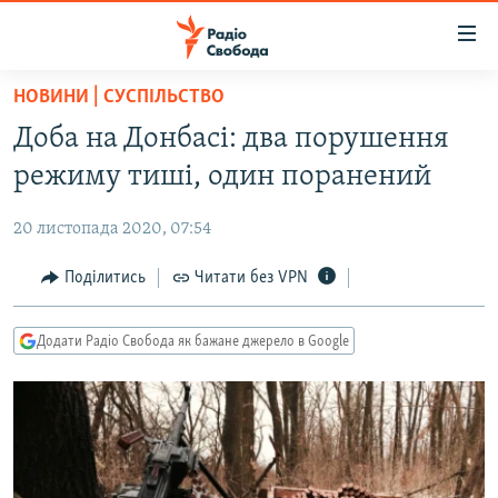
Доступність
посилання
Перейти
НОВИНИ | СУСПІЛЬСТВО
до
РАДІО СВОБОДА – 70 РОКІВ
Доба на Донбасі: два порушення
основного
ВСЕ ЗА ДОБУ
матеріалу
режиму тиші, один поранений
СТАТТІ
Перейти
до
20 листопада 2020, 07:54
ВІЙНА
ПОЛІТИКА
основної
РОСІЙСЬКА «ФІЛЬТРАЦІЯ»
Поділитись
Читати без VPN
ЕКОНОМІКА
навігації
Перейти
ДОНБАС.РЕАЛІЇ
СУСПІЛЬСТВО
до
Додати Радіо Свобода як бажане джерело в Google
КРИМ.РЕАЛІЇ
КУЛЬТУРА
пошуку
ТИ ЯК?
СПОРТ
СХЕМИ
УКРАЇНА
КИТАЙ.ВИКЛИКИ
СВІТ