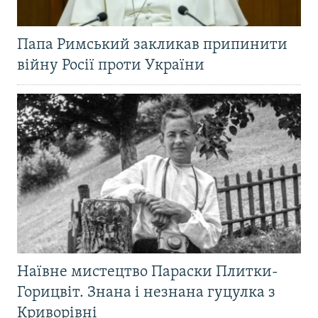
Папа Римський закликав припинити
війну Росії проти України
Наївне мистецтво Параски Плитки-
Горицвіт. Знана і незнана гуцулка з
Криворівні