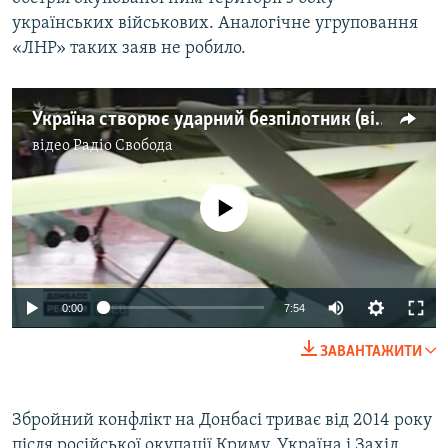
українських військових. Аналогічне угруповання
«ЛНР» таких заяв не робило.
Україна створює ударний безпілотник (відео)
відео
Радіо Свобода
No media source currently available
Auto
0:00
7:54
240p
ЗАВАНТАЖИТИ
360p
Auto
240p
360p
480p
480p
Збройний конфлікт на Донбасі триває від 2014 року
після російської окупації Криму. Україна і Захід
720p