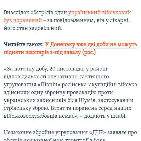
Усі сайти RFE/RL
Внаслідок обстрілів один
український військовий
був поранений
– за повідомленням, він у лікарні,
його стан задовільний.
Читайте також:
У Донецьку вже дві доби не можуть
підняти шахтарів з-під завалу (рос.)
«За поточну добу, 20 листопада, у районі
відповідальності оперативно-тактичного
угруповання «Північ» російсько-окупаційні війська
здійснили одну збройну провокацію проти
українських захисників біля Шумів, застосувавши
стрілецьку зброю. Втрат та поранень серед наших
військовослужбовців немає», – додають у штабі.
Незаконне збройне угруповання «ДНР» заявляє про
обстріл окупованої ним території з боку