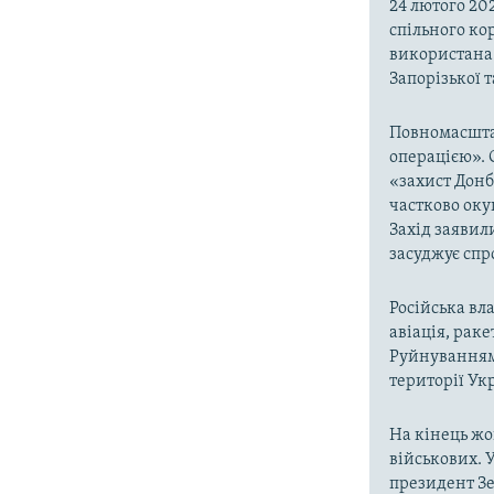
24 лютого 20
спільного ко
використана 
Запорізької 
Повномасшта
операцією». 
«захист Донб
частково окуп
Захід заявил
засуджує спр
Російська вла
авіація, раке
Руйнуванням 
території Ук
На кінець жо
військових. У
президент Зе