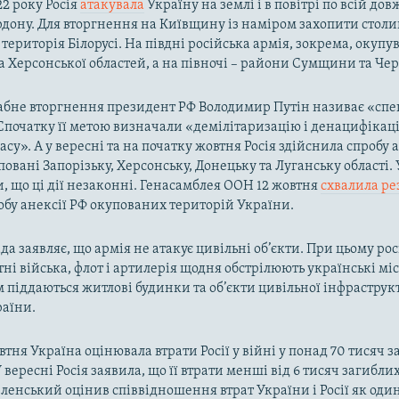
22 року Росія
атакувала
Україну на землі і в повітрі по всій до
рдону. Для вторгнення на Київщину із наміром захопити столи
територія Білорусі. На півдні російська армія, зокрема, окупу
та Херсонської областей, а на півночі – райони Сумщини та Че
бне вторгнення президент РФ Володимир Путін називає «спе
Спочатку її метою визначали «демілітаризацію і денацифікац
асу». А у вересні та на початку жовтня Росія здійснила спробу
овані Запорізьку, Херсонську, Донецьку та Луганську області. 
и, що ці дії незаконні. Генасамблея ООН 12 жовтня
схвалила р
обу анексії РФ окупованих територій України.
да заявляє, що армія не атакує цивільні об’єкти. При цьому ро
тні війська, флот і артилерія щодня обстрілюють українські міс
піддаються житлові будинки та об’єкти цивільної інфраструкт
раїни.
втня Україна оцінювала втрати Росії у війні у понад 70 тисяч 
 вересні Росія заявила, що її втрати менші від 6 тисяч загиблих
ленський оцінив співвідношення втрат України і Росії як один