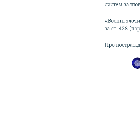
систем залпо
«Воєнні злочи
за ст. 438 (п
Про постражд