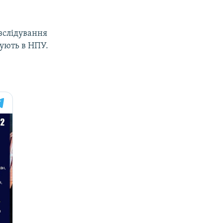
озслідування
жують в НПУ.