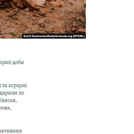
нулої доби
 та аграрні
вдарили по
’янськ,
рова,
реактивних