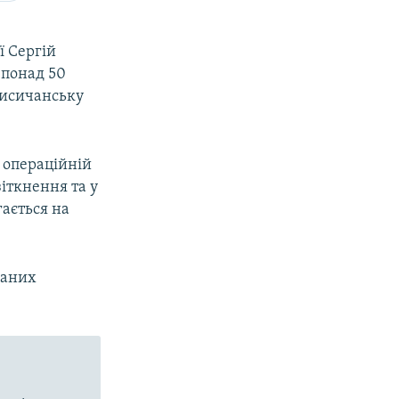
ї Сергій
 понад 50
Лисичанську
 операційній
зіткнення та у
гається на
ваних