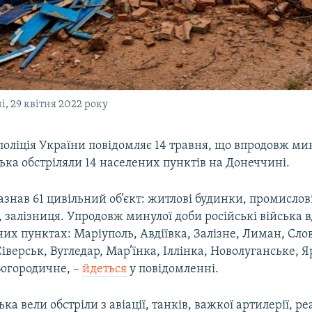
, 29 квітня 2022 року
оліція України повідомляє 14 травня, що впродовж ми
ська обстріляли 14 населених пунктів на Донеччині.
знав 61 цивільний об’єкт: житлові будинки, промислові
 залізниця. Упродовж минулої доби російські війська 
их пунктах: Маріуполь, Авдіївка, Залізне, Лиман, Слов
Сіверськ, Вугледар, Мар’їнка, Іллінка, Новолуганське, Я
Богородичне, –
йдеться
у повідомленні.
ька вели обстріли з авіації, танків, важкої артилерії, 