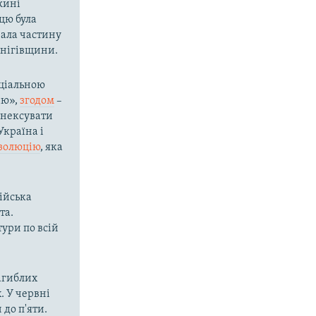
вжині
цю була
вала частину
рнігівщини.
ціальною
ію»,
згодом
–
 анексувати
Україна і
езолюцію
, яка
сійська
та.
ури по всій
загиблих
. У червні
 до п'яти.