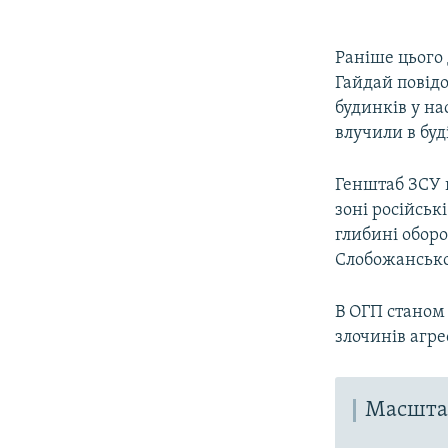
Раніше цього 
Гайдай повідо
будинків у на
влучили в буд
Генштаб ЗСУ 
зоні російськ
глибині оборо
Слобожансько
В ОГП станом
злочинів агре
Масштаб