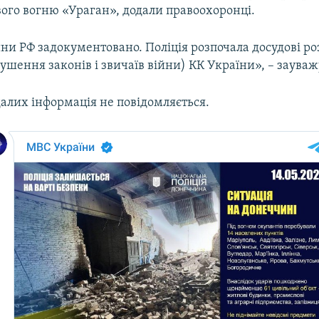
вого вогню «Ураган», додали правоохоронці.
ни РФ задокументовано. Поліція розпочала досудові р
орушення законів і звичаїв війни) КК України», – заува
алих інформація не повідомляється.