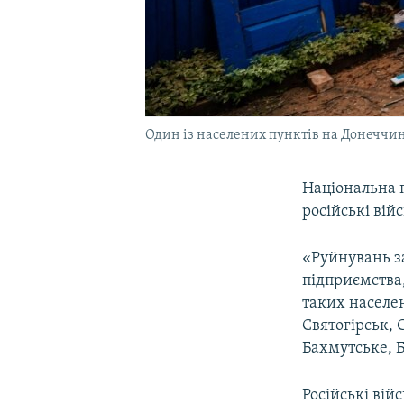
Один із населених пунктів на Донеччині
Національна п
російські вій
«Руйнувань за
підприємства,
таких населен
Святогірськ, 
Бахмутське, 
Російські війс