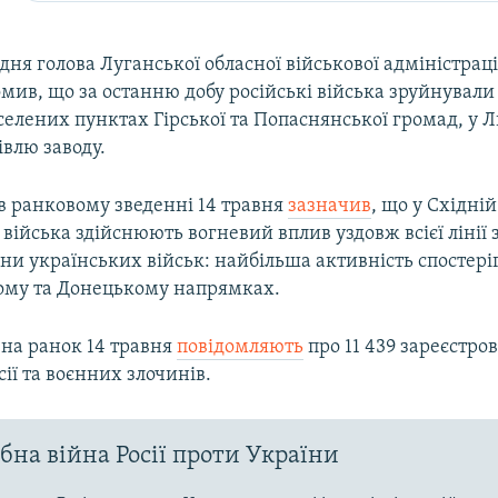
дня голова Луганської обласної військової адміністраці
мив, що за останню добу російські війська зруйнували
селених пунктах Гірської та Попаснянської громад, у 
івлю заводу.
в ранковому зведенні 14 травня
зазначив
, що у
Східній
і війська здійснюють вогневий вплив уздовж всієї лінії 
ни українських військ: найбільша активність спостері
му та Донецькому напрямках.
 на ранок 14 травня
повідомляють
про 11 439 зареєстро
сії та воєнних злочинів.
на війна Росії проти України