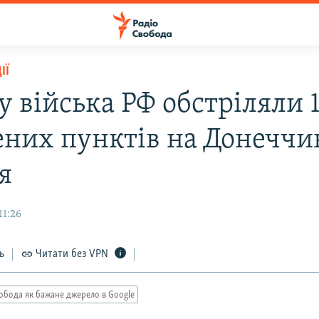
ІЇ
у війська РФ обстріляли 
ених пунктів на Донеччин
я
11:26
ь
Читати без VPN
обода як бажане джерело в Google