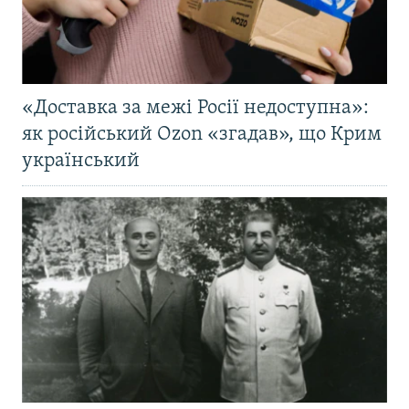
«Доставка за межі Росії недоступна»:
як російський Ozon «згадав», що Крим
український