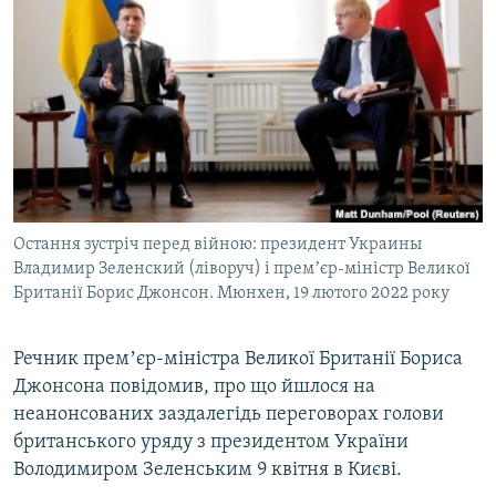
МУЛЬТИМЕДІА
ФОТО
СПЕЦПРОЄКТИ
ПОДКАСТИ
КРИМ РЕАЛІЇ
РУС
Остання зустріч перед війною: президент Украины
УКР
Владимир Зеленский (ліворуч) і премʼєр-міністр Великої
Британії Борис Джонсон. Мюнхен, 19 лютого 2022 року
КТАТ
Речник премʼєр-міністра Великої Британії Бориса
ДОЛУЧАЙСЯ!
Джонсона повідомив, про що йшлося на
неанонсованих заздалегідь переговорах голови
британського уряду з президентом України
Володимиром Зеленським 9 квітня в Києві.