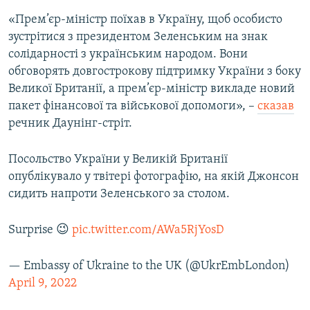
Усі сайти RFE/RL
«Прем’єр-міністр поїхав в Україну, щоб особисто
зустрітися з президентом Зеленським на знак
солідарності з українським народом. Вони
обговорять довгострокову підтримку України з боку
Великої Британії, а прем’єр-міністр викладе новий
пакет фінансової та військової допомоги», –
сказав
речник Даунінг-стріт.
Посольство України у Великій Британії
опублікувало у твітері фотографію, на якій Джонсон
сидить напроти Зеленського за столом.
Surprise 😉
pic.twitter.com/AWa5RjYosD
— Embassy of Ukraine to the UK (@UkrEmbLondon)
April 9, 2022