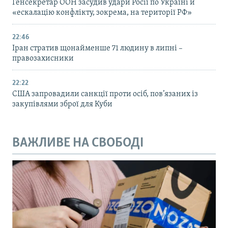
Генсекретар ООН засудив удари Росії по Україні й
«ескалацію конфлікту, зокрема, на території РФ»
22:46
Іран стратив щонайменше 71 людину в липні –
правозахисники
22:22
США запровадили санкції проти осіб, пов’язаних із
закупівлями зброї для Куби
ВАЖЛИВЕ НА СВОБОДІ