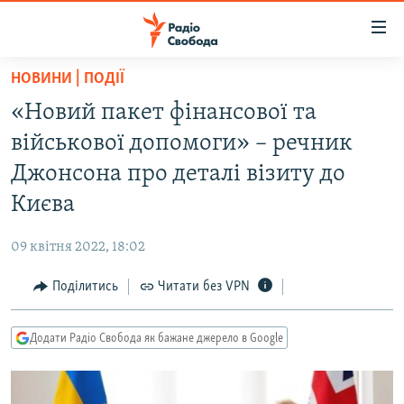
Доступність
посилання
Перейти
НОВИНИ | ПОДІЇ
до
РАДІО СВОБОДА – 70 РОКІВ
«Новий пакет фінансової та
основного
ВСЕ ЗА ДОБУ
матеріалу
військової допомоги» – речник
СТАТТІ
Перейти
Джонсона про деталі візиту до
до
ВІЙНА
ПОЛІТИКА
Києва
основної
РОСІЙСЬКА «ФІЛЬТРАЦІЯ»
ЕКОНОМІКА
навігації
09 квітня 2022, 18:02
Перейти
ДОНБАС.РЕАЛІЇ
СУСПІЛЬСТВО
до
Поділитись
Читати без VPN
КРИМ.РЕАЛІЇ
КУЛЬТУРА
пошуку
ТИ ЯК?
СПОРТ
Додати Радіо Свобода як бажане джерело в Google
СХЕМИ
УКРАЇНА
КИТАЙ.ВИКЛИКИ
СВІТ