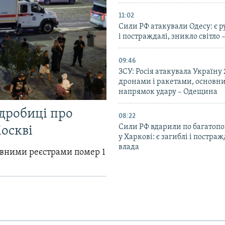
11:02
Сили РФ атакували Одесу: є 
і постраждалі, зникло світло 
09:46
ЗСУ: Росія атакувала Україну
дронами і ракетами, основн
напрямок удару – Одещина
одробиці про
08:22
Сили РФ вдарили по багатопо
Москві
у Харкові: є загиблі і постраж
влада
авними реєстрами помер 1