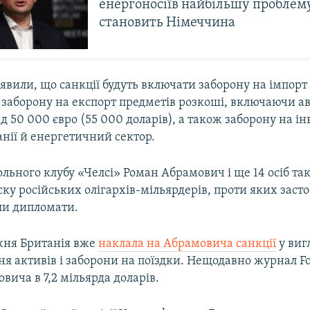
енергоносіїв найбільшу проблем
становить Німеччина
вили, що санкції будуть включати заборону на імпорт 
а, заборону на експорт предметів розкоші, включаючи а
д 50 000 євро (55 000 доларів), а також заборону на інв
нії й енергетичний сектор.
льного клубу «Челсі» Роман Абрамович і ще 14 осіб та
ску російських олігархів-мільярдерів, проти яких заст
ли дипломати.
жня Британія вже
наклала на Абрамовича санкції
у виг
я активів і заборони на поїздки. Нещодавно журнал Fo
вича в 7,2 мільярда доларів.