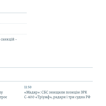
 санкцій –
11:50
лу
«Мадяр»: СБС знищили позицію ЗРК
троє
С-400 «Тріумф», радари і три судна РФ