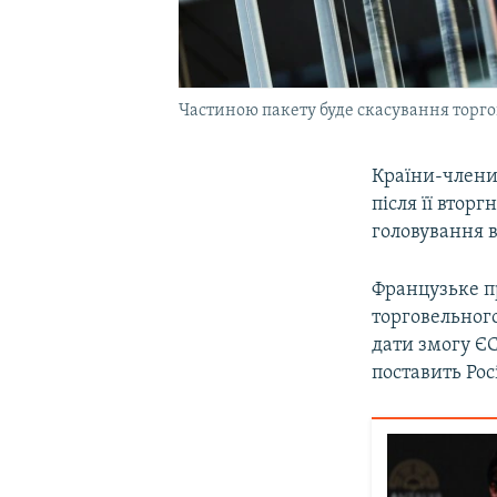
Частиною пакету буде скасування торго
Країни-члени 
після її втор
головування в
Французьке п
торговельного
дати змогу ЄС
поставить Рос