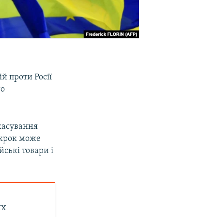
й проти Росії
го
касування
 крок може
ські товари і
их