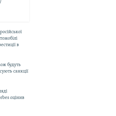
у
російської
втомобілі
естиції в
кож будуть
осують санкції
ляді
rbes оцінив