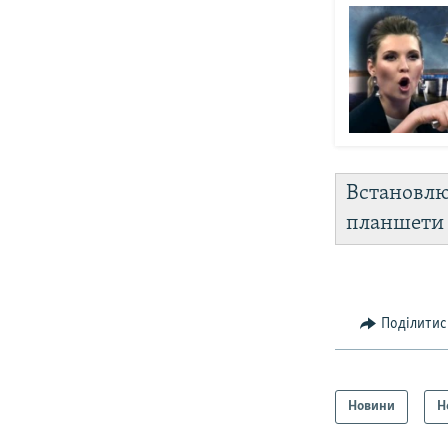
Встановл
планшет
Поділитис
Новини
Н