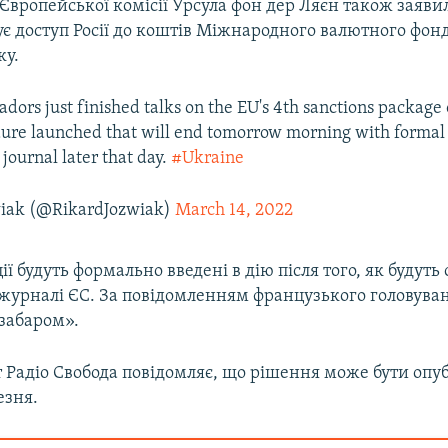
Європейської комісії Урсула фон дер Ляєн також заяви
є доступ Росії до коштів Міжнародного валютного фонд
ку.
dors just finished talks on the EU's 4th sanctions package
ure launched that will end tomorrow morning with formal
l journal later that day.
#Ukraine
wiak (@RikardJozwiak)
March 14, 2022
ії будуть формально введені в дію після того, як будуть
 журналі ЄС. За повідомленням французького головуван
езабаром».
 Радіо Свобода повідомляє, що рішення може бути опу
езня.