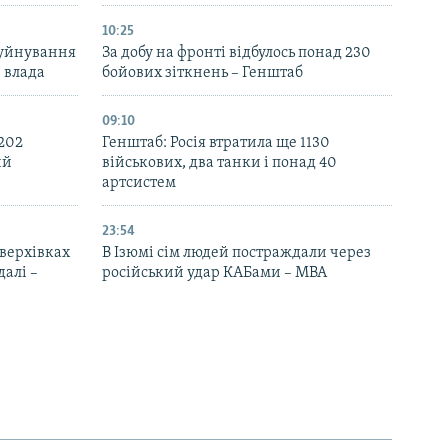
10:25
руйнування
За добу на фронті відбулось понад 230
– влада
бойових зіткнень – Генштаб
09:10
 202
Генштаб: Росія втратила ще 1130
ий
військових, два танки і понад 40
артсистем
23:54
верхівках
В Ізюмі сім людей постраждали через
далі –
російський удар КАБами – МВА