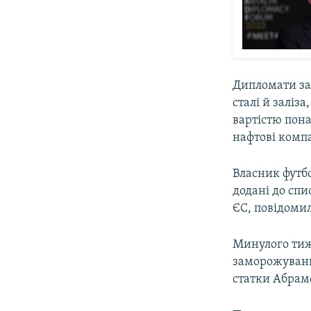
Дипломати зая
сталі й заліз
вартістю пона
нафтові компа
Власник футбо
додані до спи
ЄС, повідоми
Минулого ти
заморожуванн
статки Абрамо