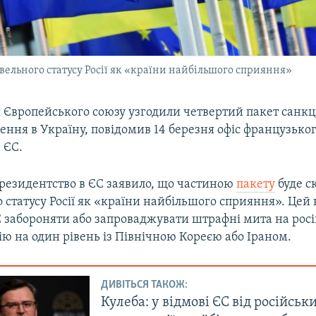
вельного статусу Росії як «країни найбільшого сприяння»
Європейського союзу узгодили четвертий пакет санкці
гнення в Україну, повідомив 14 березня офіс французько
 ЄС.
резидентство в ЄС заявило, що частиною
пакету
буде с
 статусу Росії як «країни найбільшого сприяння». Цей
 забороняти або запроваджувати штрафні мита на росій
ію на один рівень із Північною Кореєю або Іраном.
ДИВІТЬСЯ ТАКОЖ:
Кулеба: у відмові ЄС від російськ