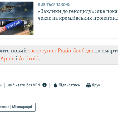
ДИВІТЬСЯ ТАКОЖ:
«Заклики до геноциду»: яке пок
чекає на кремлівських пропаганд
юйте новий
застосунок Радіо Свобода
на смарт
и
Apple
і
Android
.
ь
Читати без VPN
Підписатись
Друк
овини | Міжнародні