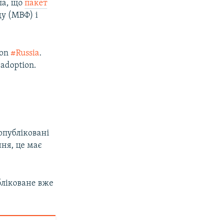
ла, що
пакет
у (МВФ) і
 on
#Russia
.
 adoption.
 опубліковані
ня, це має
бліковане вже