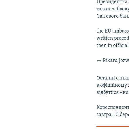
Президентка 
також заблоку
Світового бан
the EU ambassa
written proced
then in officia
— Rikard Joz
Останні санкц
в офіційному
відбутися «н
Кореспондент
завтра, 15 бер