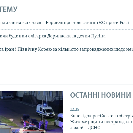
 ТЕМУ
пливає на всіх нас» – Боррель про нові санкції ЄС проти Росії
или будинки олігарха Дерипаски та дочки Путіна
ла Іран і Північну Корею за кількістю запроваджених щодо неї
ОСТАННІ НОВИНИ
12:25
Внаслідок російського обстрі
Житомирщини постраждало 
людей – ДСНС