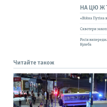
НА ЦЮ Ж
«Війна Путіна в
Сквотери захоп
Росія випереди
Кулеба
Читайте також