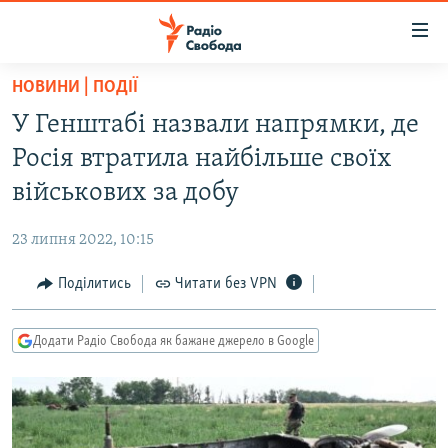
Доступність
посилання
Перейти
НОВИНИ | ПОДІЇ
до
РАДІО СВОБОДА – 70 РОКІВ
У Генштабі назвали напрямки, де
основного
ВСЕ ЗА ДОБУ
матеріалу
Росія втратила найбільше своїх
СТАТТІ
Перейти
військових за добу
до
ВІЙНА
ПОЛІТИКА
основної
23 липня 2022, 10:15
РОСІЙСЬКА «ФІЛЬТРАЦІЯ»
ЕКОНОМІКА
навігації
Перейти
Поділитись
Читати без VPN
ДОНБАС.РЕАЛІЇ
СУСПІЛЬСТВО
до
КРИМ.РЕАЛІЇ
КУЛЬТУРА
пошуку
Додати Радіо Свобода як бажане джерело в Google
ТИ ЯК?
СПОРТ
СХЕМИ
УКРАЇНА
КИТАЙ.ВИКЛИКИ
СВІТ