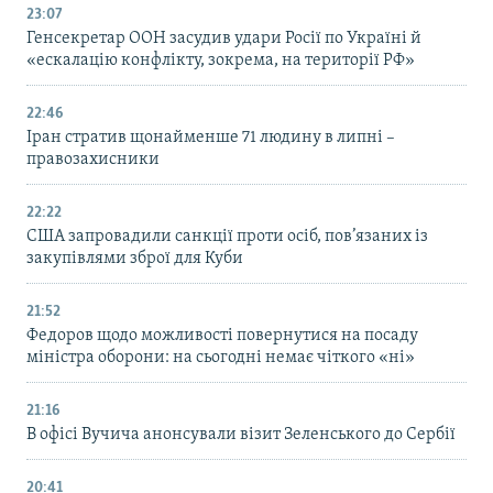
23:07
Генсекретар ООН засудив удари Росії по Україні й
«ескалацію конфлікту, зокрема, на території РФ»
22:46
Іран стратив щонайменше 71 людину в липні –
правозахисники
22:22
США запровадили санкції проти осіб, пов’язаних із
закупівлями зброї для Куби
21:52
Федоров щодо можливості повернутися на посаду
міністра оборони: на сьогодні немає чіткого «ні»
21:16
В офісі Вучича анонсували візит Зеленського до Сербії
20:41