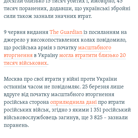
досягли близько 15 тисяч убитих і, ймовірно, 45
тисяч поранених, додавши, що українські збройні
сили також зазнали значних втрат.
9 червня видання
The Guardian
із посиланням на
джерело у високопоставлених колах повідомило,
що російська армія з початку
масштабного
вторгнення
в Україну
могла втратити близько 20
тисяч військових
.
Москва про свої втрати у війні проти України
останнім часом не повідомляє. 25 березня лише
вдруге від початку масштабного вторгнення
російська сторона
оприлюднила дані
про втрати
російських військ, згідно з якими 1 351 російський
військовослужбовець загинув, ще 3 825 – зазнали
поранень​.