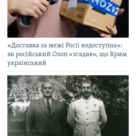
«Доставка за межі Росії недоступна»:
як російський Ozon «згадав», що Крим
український