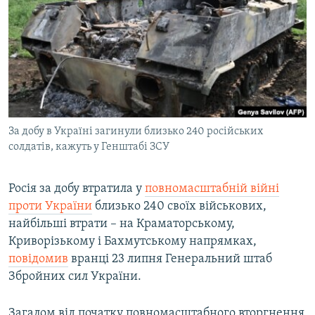
МУЛЬТИМЕДІА
ФОТО
СПЕЦПРОЄКТИ
ПОДКАСТИ
КРИМ РЕАЛІЇ
За добу в Україні загинули близько 240 російських
РУС
солдатів, кажуть у Генштабі ЗСУ
УКР
Росія за добу втратила у
повномасштабній війні
КТАТ
проти України
близько 240 своїх військових,
найбільші втрати – на Краматорському,
ДОЛУЧАЙСЯ!
Криворізькому і Бахмутському напрямках,
повідомив
вранці 23 липня Генеральний штаб
Збройних сил України.
Загалом від початку повномасштабного вторгнення