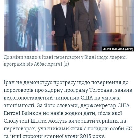
МУЛЬТИМЕДІА
ФОТО
СПЕЦПРОЄКТИ
ПОДКАСТИ
КРИМ РЕАЛІЇ
До зміни влади в Ірані переговори у Відні щодо ядерної
РУС
програми вів Аббас Араґчі (л)
УКР
Іран не демонструє прогресу щодо повернення до
КТАТ
переговорів про ядерну програму Тегерана, заявив
високопоставлений чиновник США на умовах
ДОЛУЧАЙСЯ!
анонімності. За його словами, держсекретар США
Ентоні Блінкен не навів жодної дати, після якої
Сполучені Штати можуть вичерпати терпіння на
переговорах, учасниками яких є посадові особи ЄС
та інші сторони ядерної угоди 2015 року.