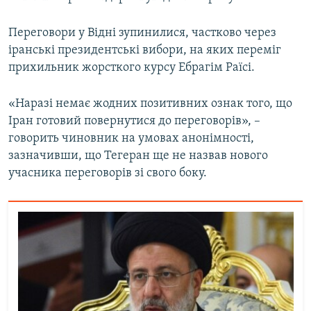
Усі сайти RFE/RL
Переговори у Відні зупинилися, частково через
іранські президентські вибори, на яких переміг
прихильник жорсткого курсу Ебрагім Раїсі.
«Наразі немає жодних позитивних ознак того, що
Іран готовий повернутися до переговорів», –
говорить чиновник на умовах анонімності,
зазначивши, що Тегеран ще не назвав нового
учасника переговорів зі свого боку.