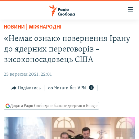
Доступність
посилання
Перейти
НОВИНИ | МІЖНАРОДНІ
до
РАДІО СВОБОДА – 70 РОКІВ
«Немає ознак» повернення Ірану
основного
ВСЕ ЗА ДОБУ
матеріалу
до ядерних переговорів –
СТАТТІ
Перейти
високопосадовець США
до
ВІЙНА
ПОЛІТИКА
основної
23 вересня 2021, 22:01
РОСІЙСЬКА «ФІЛЬТРАЦІЯ»
ЕКОНОМІКА
навігації
Перейти
Поділитись
Читати без VPN
ДОНБАС.РЕАЛІЇ
СУСПІЛЬСТВО
до
КРИМ.РЕАЛІЇ
КУЛЬТУРА
пошуку
Додати Радіо Свобода як бажане джерело в Google
ТИ ЯК?
СПОРТ
СХЕМИ
УКРАЇНА
КИТАЙ.ВИКЛИКИ
СВІТ