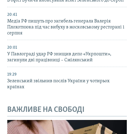
В офісі Вучича анонсували візит Зеленського до Сербії
20:41
Медіа РФ пишуть про загибель генерала Валерія
Плохотнюка під час вибуху в московському ресторані 1
серпня
20:01
У Павлограді удар РФ знищив депо «Укрпошти»,
загинули дві працівниці – Смілянський
19:29
Зеленський звільнив послів України у чотирьох
країнах
ВАЖЛИВЕ НА СВОБОДІ