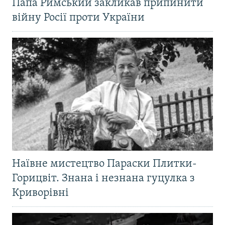
Папа Римський закликав припинити
війну Росії проти України
Наївне мистецтво Параски Плитки-
Горицвіт. Знана і незнана гуцулка з
Криворівні