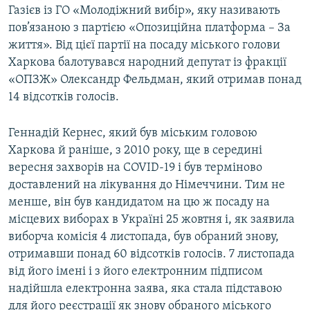
Газієв із ГО «Молодіжний вибір», яку називають
пов’язаною з партією «Опозиційна платформа – За
життя». Від цієї партії на посаду міського голови
Харкова балотувався народний депутат із фракції
«ОПЗЖ» Олександр Фельдман, який отримав понад
14 відсотків голосів.
Геннадій Кернес, який був міським головою
Харкова й раніше, з 2010 року, ще в середині
вересня захворів на COVID-19 і був терміново
доставлений на лікування до Німеччини. Тим не
менше, він був кандидатом на цю ж посаду на
місцевих виборах в Україні 25 жовтня і, як заявила
виборча комісія 4 листопада, був обраний знову,
отримавши понад 60 відсотків голосів. 7 листопада
від його імені і з його електронним підписом
надійшла електронна заява, яка стала підставою
для його реєстрації як знову обраного міського