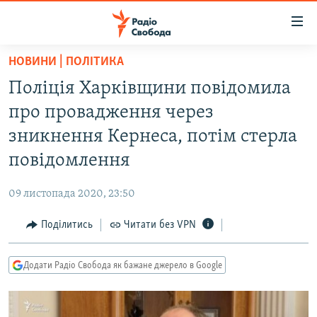
Доступність
посилання
Перейти
НОВИНИ | ПОЛІТИКА
до
РАДІО СВОБОДА – 70 РОКІВ
Поліція Харківщини повідомила
основного
ВСЕ ЗА ДОБУ
матеріалу
про провадження через
СТАТТІ
Перейти
зникнення Кернеса, потім стерла
до
ВІЙНА
ПОЛІТИКА
повідомлення
основної
РОСІЙСЬКА «ФІЛЬТРАЦІЯ»
ЕКОНОМІКА
навігації
09 листопада 2020, 23:50
Перейти
ДОНБАС.РЕАЛІЇ
СУСПІЛЬСТВО
до
Поділитись
Читати без VPN
КРИМ.РЕАЛІЇ
КУЛЬТУРА
пошуку
ТИ ЯК?
СПОРТ
Додати Радіо Свобода як бажане джерело в Google
СХЕМИ
УКРАЇНА
КИТАЙ.ВИКЛИКИ
СВІТ