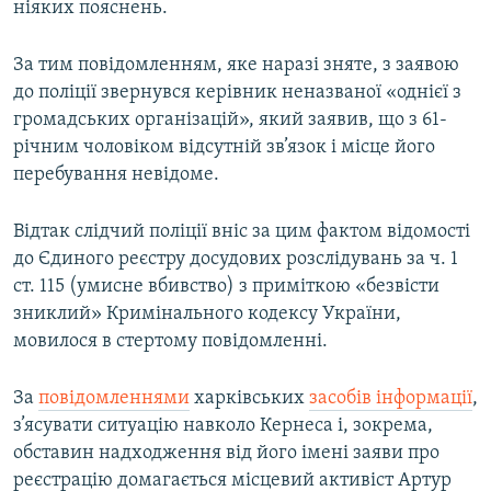
ніяких пояснень.
Усі сайти RFE/RL
За тим повідомленням, яке наразі зняте, з заявою
до поліції звернувся керівник неназваної «однієї з
громадських організацій», який заявив, що з 61-
річним чоловіком відсутній зв’язок і місце його
перебування невідоме.
Відтак слідчий поліції вніс за цим фактом відомості
до Єдиного реєстру досудових розслідувань за ч. 1
ст. 115 (умисне вбивство) з приміткою «безвісти
зниклий» Кримінального кодексу України,
мовилося в стертому повідомленні.
За
повідомленнями
харківських
засобів інформації
,
з’ясувати ситуацію навколо Кернеса і, зокрема,
обставин надходження від його імені заяви про
реєстрацію домагається місцевий активіст Артур