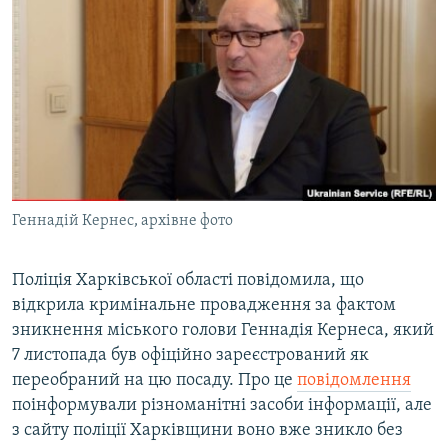
МУЛЬТИМЕДІА
ФОТО
СПЕЦПРОЄКТИ
ПОДКАСТИ
КРИМ РЕАЛІЇ
РУС
Геннадій Кернес, архівне фото
УКР
КТАТ
Поліція Харківської області повідомила, що
відкрила кримінальне провадження за фактом
зникнення міського голови Геннадія Кернеса, який
ДОЛУЧАЙСЯ!
7 листопада був офіційно зареєстрований як
переобраний на цю посаду. Про це
повідомлення
поінформували різноманітні засоби інформації, але
з сайту поліції Харківщини воно вже зникло без