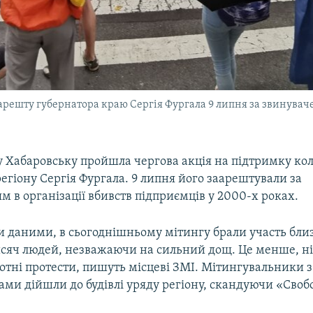
арешту губернатора краю Сергія Фургала 9 липня за звинувачен
у Хабаровську пройшла чергова акція на підтримку к
егіону Сергія Фургала. 9 липня його заарештували за
 в організації вбивств підприємців у 2000-х роках.
 даними, в сьогоднішньому мітингу брали участь близ
сяч людей, незважаючи на сильний дощ. Це менше, ні
ботні протести, пишуть місцеві ЗМІ. Мітингувальники 
ами дійшли до будівлі уряду регіону, скандуючи «Свобо