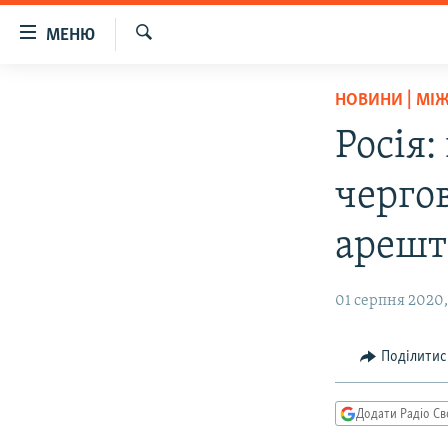
Доступність
МЕНЮ
посилання
Шукати
Перейти
РАДІО СВОБОДА – 70 РОКІВ
НОВИНИ | МІ
до
ВСЕ ЗА ДОБУ
основного
Росія
матеріалу
СТАТТІ
Перейти
черго
ВІЙНА
ПОЛІТИКА
до
основної
РОСІЙСЬКА «ФІЛЬТРАЦІЯ»
ЕКОНОМІКА
арешт
навігації
ДОНБАС.РЕАЛІЇ
СУСПІЛЬСТВО
Перейти
01 серпня 2020, 
до
КРИМ.РЕАЛІЇ
КУЛЬТУРА
пошуку
ТИ ЯК?
СПОРТ
Поділитис
СХЕМИ
УКРАЇНА
КИТАЙ.ВИКЛИКИ
СВІТ
Додати Радіо Св