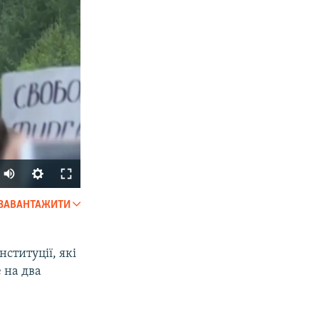
Auto
240p
ЗАВАНТАЖИТИ
SHARE
360p
480p
ституції, які
 на два
720p
1080p