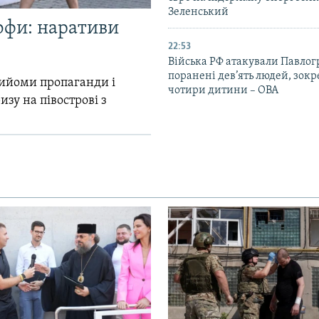
Зеленський
офи: наративи
22:53
Війська РФ атакували Павлог
поранені дев’ять людей, зок
прийоми пропаганди і
чотири дитини – ОВА
зу на півострові з