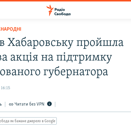
ЖНАРОДНІ
: в Хабаровську пройшла
ва акція на підтримку
ованого губернатора
16:15
ь
Читати без VPN
обода як бажане джерело в Google