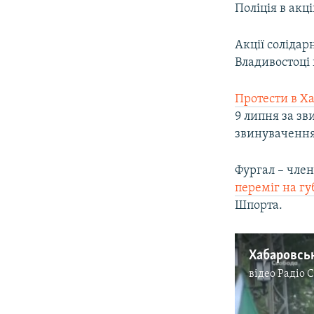
Поліція в акц
Акції соліда
Владивостоці 
Протести в Х
9 липня за зв
звинувачення
Фургал – член
переміг на г
Шпорта.
відео
Радіо 