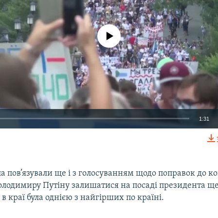
No media source currently available
1:31
EMBED
 пов’язували ще і з голосуванням щодо поправок до кон
олодимиру Путіну залишатися на посаді президента ще
 в краї була однією з найгірших по країні.
Auto
240p
360p
480p