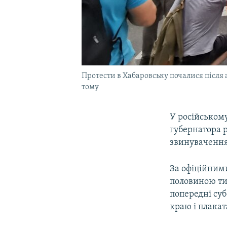
Протести в Хабаровську почалися після 
тому
У російськом
губернатора р
звинуваченням
За офіційними
половиною ти
попередні су
краю і плакат