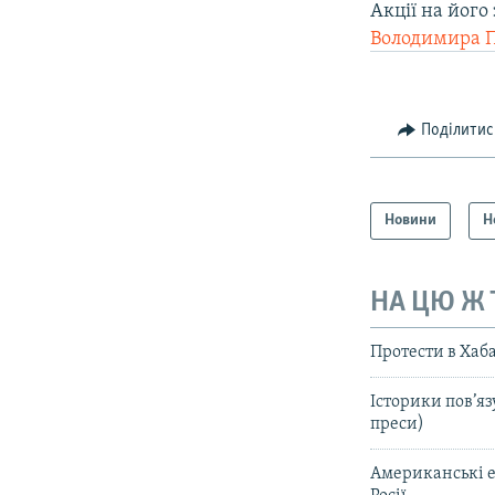
Акції на його
Володимира П
Поділитис
Новини
Н
НА ЦЮ Ж
Протести в Хаба
Історики пов’я
преси)
Американські е