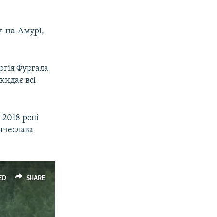
у-на-Амурі,
гія Фургала
дкидає всі
 2018 році
’ячеслава
ED
SHARE