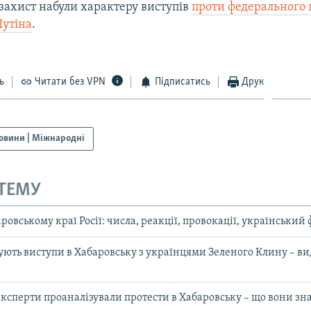
 захист набули характеру виступів
проти федерального 
720p
1080p
утіна
.
ь
Читати без VPN
Підписатись
Друк
овини | Міжнародні
 ТЕМУ
ровському краї Росії: числа, реакції, провокації, український
зують виступи в Хабаровську з українцями Зеленого Клину – в
ксперти проаналізували протести в Хабаровську – що вони знач