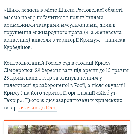
Усі сайти RFE/RL
«Шлях лежить в місто Шахти Ростовської області.
Маємо намір побачитися з політв’язнями –
кримськими татарами мусульманами, яких в
порушення міжнародного права (4-а Женевська
конвенція) вивезли з території Криму», – написав
Курбедінов.
Контрольований Росією суд в столиці Криму
Сімферополі 29 березня взяв під арешт до 15 травня
23 кримських татар за звинуваченням у
належності до забороненої в Росії, а після окупації
Криму і на його території, організації «Хізб ут-
Тахрір». Цього ж дня заарештованих кримських
татар
вивезли до Росії
.