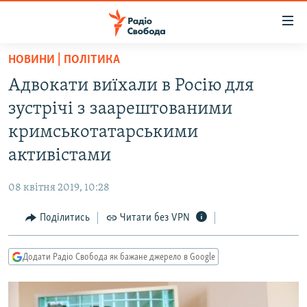
Доступність
посилання
Перейти
НОВИНИ | ПОЛІТИКА
до
РАДІО СВОБОДА – 70 РОКІВ
Адвокати виїхали в Росію для
основного
ВСЕ ЗА ДОБУ
матеріалу
зустрічі з заарештованими
СТАТТІ
Перейти
кримськотатарськими
до
ВІЙНА
ПОЛІТИКА
активістами
основної
РОСІЙСЬКА «ФІЛЬТРАЦІЯ»
ЕКОНОМІКА
навігації
08 квітня 2019, 10:28
Перейти
ДОНБАС.РЕАЛІЇ
СУСПІЛЬСТВО
до
Поділитись
Читати без VPN
КРИМ.РЕАЛІЇ
КУЛЬТУРА
пошуку
ТИ ЯК?
СПОРТ
Додати Радіо Свобода як бажане джерело в Google
СХЕМИ
УКРАЇНА
КИТАЙ.ВИКЛИКИ
СВІТ