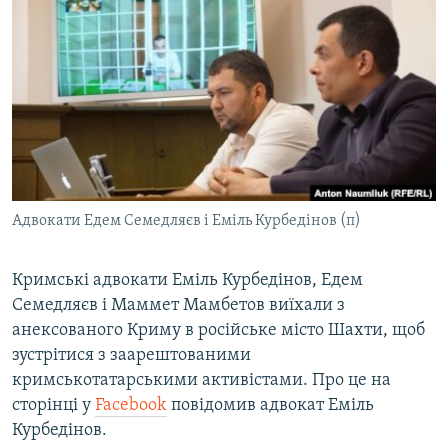
МУЛЬТИМЕДІА
ФОТО
СПЕЦПРОЄКТИ
ПОДКАСТИ
КРИМ РЕАЛІЇ
РУС
Адвокати Едем Семедляєв і Еміль Курбедінов (п)
УКР
КТАТ
Кримські адвокати Еміль Курбедінов, Едем
Семедляєв і Маммет Мамбетов виїхали з
анексованого Криму в російське місто Шахти, щоб
ДОЛУЧАЙСЯ!
зустрітися з заарештованими
кримськотатарськими активістами. Про це на
сторінці у
Facebook
повідомив адвокат Еміль
Курбедінов.