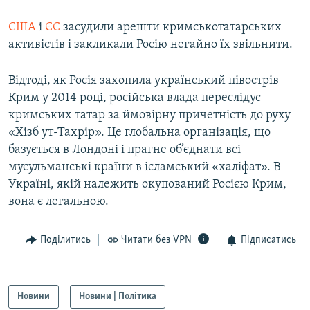
США
і
ЄС
засудили арешти кримськотатарських
активістів і закликали Росію негайно їх звільнити.
Відтоді, як Росія захопила український півострів
Крим у 2014 році, російська влада переслідує
кримських татар за ймовірну причетність до руху
«Хізб ут-Тахрір». Це глобальна організація, що
базується в Лондоні і прагне об’єднати всі
мусульманські країни в ісламський «халіфат». В
Україні, якій належить окупований Росією Крим,
вона є легальною.
Поділитись
Читати без VPN
Підписатись
Новини
Новини | Політика