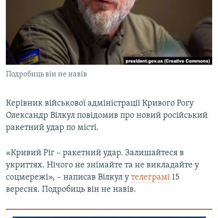
МУЛЬТИМЕДІА
ФОТО
СПЕЦПРОЄКТИ
ПОДКАСТИ
Подробиць він не навів
КРИМ РЕАЛІЇ
РУС
Керівник військової адміністрації Кривого Рогу
Олександр Вілкул повідомив про новий російський
УКР
ракетний удар по місті.
КТАТ
«Кривий Ріг – ракетний удар. Залишайтеся в
ДОЛУЧАЙСЯ!
укриттях. Нічого не знімайте та не викладайте у
соцмережі», – написав Вілкул у
телеграмі
15
вересня. Подробиць він не навів.