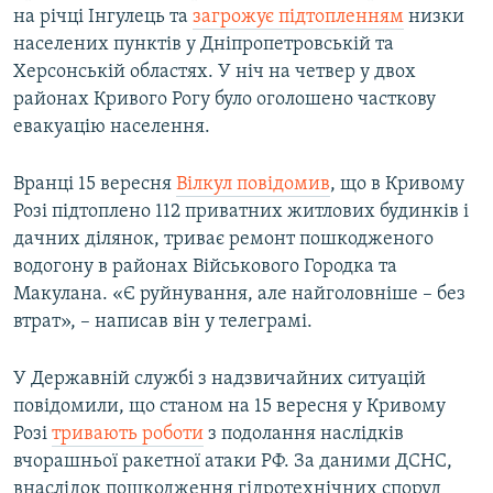
на річці Інгулець та
загрожує підтопленням
низки
населених пунктів у Дніпропетровській та
Херсонській областях. У ніч на четвер у двох
районах Кривого Рогу було оголошено часткову
евакуацію населення.
Вранці 15 вересня
Вілкул повідомив
, що в Кривому
Розі підтоплено 112 приватних житлових будинків і
дачних ділянок, триває ремонт пошкодженого
водогону в районах Військового Городка та
Макулана. «Є руйнування, але найголовніше – без
втрат», – написав він у телеграмі.
У Державній службі з надзвичайних ситуацій
повідомили, що станом на 15 вересня у Кривому
Розі
тривають роботи
з подолання наслідків
вчорашньої ракетної атаки РФ. За даними ДСНС,
внаслідок пошкодження гідротехнічних споруд