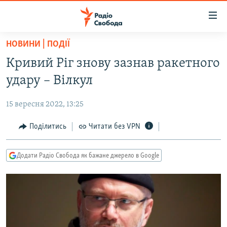
Доступність
посилання
Перейти
НОВИНИ | ПОДІЇ
до
РАДІО СВОБОДА – 70 РОКІВ
Кривий Ріг знову зазнав ракетного
основного
ВСЕ ЗА ДОБУ
матеріалу
удару – Вілкул
СТАТТІ
Перейти
до
15 вересня 2022, 13:25
ВІЙНА
ПОЛІТИКА
основної
РОСІЙСЬКА «ФІЛЬТРАЦІЯ»
Поділитись
Читати без VPN
ЕКОНОМІКА
навігації
Перейти
ДОНБАС.РЕАЛІЇ
СУСПІЛЬСТВО
до
Додати Радіо Свобода як бажане джерело в Google
КРИМ.РЕАЛІЇ
КУЛЬТУРА
пошуку
ТИ ЯК?
СПОРТ
СХЕМИ
УКРАЇНА
КИТАЙ.ВИКЛИКИ
СВІТ