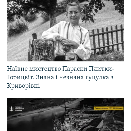
Наївне мистецтво Параски Плитки-
Горицвіт. Знана і незнана гуцулка з
Криворівні