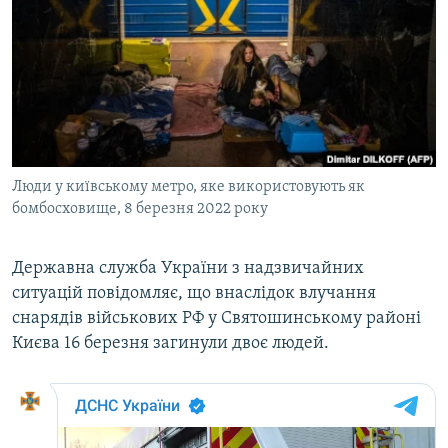
МУЛЬТИМЕДІА
ФОТО
СПЕЦПРОЄКТИ
ПОДКАСТИ
КРИМ РЕАЛІЇ
Люди у київському метро, яке використовують як
РУС
бомбосховище, 8 березня 2022 року
УКР
Державна служба України з надзвичайних
КТАТ
ситуацій повідомляє, що внаслідок влучання
снарядів військових РФ у Святошинському районі
ДОЛУЧАЙСЯ!
Києва 16 березня загинули двоє людей.