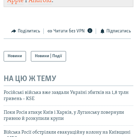
Apple
і
Android
.
Поділитись
Читати без VPN
Підписатись
Новини
Новини | Події
НА ЦЮ Ж ТЕМУ
Російські війська вже завдали Україні збитків на 1,8 трлн
гривень – KSE
Поки Росія атакує Київ і Харків, у Луганську повернули
гривню й розкупили крупи
Війська Росії обстріляли евакуаційну колону на Київщині