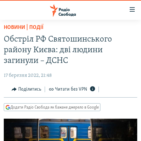
Доступність
посилання
Перейти
НОВИНИ | ПОДІЇ
до
РАДІО СВОБОДА – 70 РОКІВ
Обстріл РФ Святошинського
основного
ВСЕ ЗА ДОБУ
матеріалу
району Києва: дві людини
СТАТТІ
Перейти
загинули – ДСНС
до
ВІЙНА
ПОЛІТИКА
основної
17 березня 2022, 21:48
РОСІЙСЬКА «ФІЛЬТРАЦІЯ»
ЕКОНОМІКА
навігації
Перейти
Поділитись
Читати без VPN
ДОНБАС.РЕАЛІЇ
СУСПІЛЬСТВО
до
КРИМ.РЕАЛІЇ
КУЛЬТУРА
пошуку
Додати Радіо Свобода як бажане джерело в Google
ТИ ЯК?
СПОРТ
СХЕМИ
УКРАЇНА
КИТАЙ.ВИКЛИКИ
СВІТ