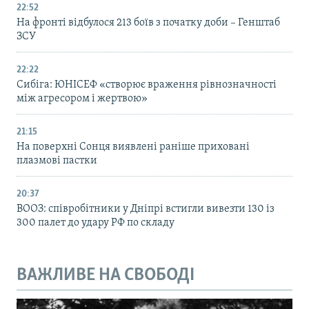
22:52
На фронті відбулося 213 боїв з початку доби – Генштаб
ЗСУ
22:22
Сибіга: ЮНІСЕФ «створює враження рівнозначності
між агресором і жертвою»
21:15
На поверхні Сонця виявлені раніше приховані
плазмові пастки
20:37
ВООЗ: співробітники у Дніпрі встигли вивезти 130 із
300 палет до удару РФ по складу
ВАЖЛИВЕ НА СВОБОДІ