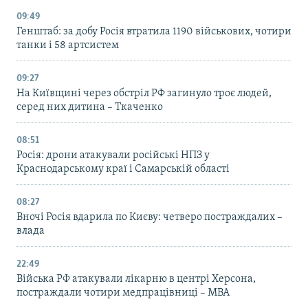
09:49
Генштаб: за добу Росія втратила 1190 військових, чотири
танки і 58 артсистем
09:27
На Київщині через обстріл РФ загинуло троє людей,
серед них дитина – Ткаченко
08:51
Росія: дрони атакували російські НПЗ у
Краснодарському краї і Самарській області
08:27
Вночі Росія вдарила по Києву: четверо постраждалих –
влада
22:49
Війська РФ атакували лікарню в центрі Херсона,
постраждали чотири медпрацівниці – МВА