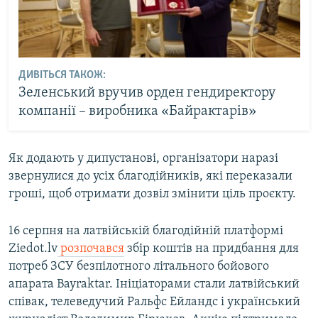
ДИВІТЬСЯ ТАКОЖ:
Зеленський вручив орден гендиректору
компанії – виробника «Байрактарів»
Як додають у дипустанові, організатори наразі
звернулися до усіх благодійників, які переказали
гроші, щоб отримати дозвіл змінити ціль проєкту.
16 серпня на латвійській благодійній платформі
Ziedot.lv
розпочався
збір коштів на придбання для
потреб ЗСУ безпілотного літального бойового
апарата Bayraktar. Ініціаторами стали латвійський
співак, телеведучий Ральфс Ейландс і український