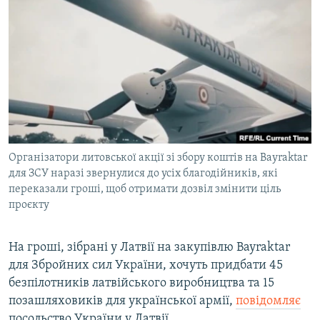
МУЛЬТИМЕДІА
ФОТО
СПЕЦПРОЄКТИ
ПОДКАСТИ
КРИМ РЕАЛІЇ
РУС
Організатори литовської акції зі збору коштів на Bayraktar
УКР
для ЗСУ наразі звернулися до усіх благодійників, які
переказали гроші, щоб отримати дозвіл змінити ціль
КТАТ
проєкту
ДОЛУЧАЙСЯ!
На гроші, зібрані у Латвії на закупівлю Bayraktar
для Збройних сил України, хочуть придбати 45
безпілотників латвійського виробництва та 15
позашляховиків для української армії,
повідомляє
посольство України у Латвії.