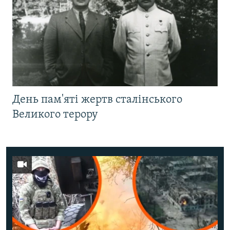
День пам'яті жертв сталінського
Великого терору