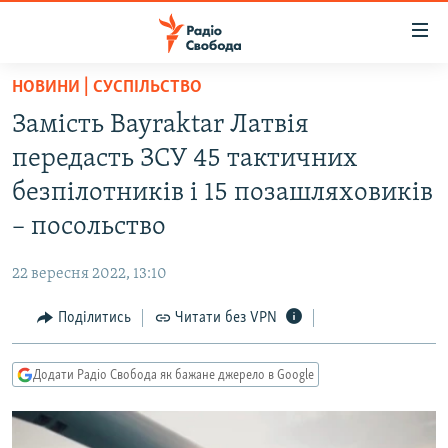
Доступність
посилання
Перейти
НОВИНИ | СУСПІЛЬСТВО
до
РАДІО СВОБОДА – 70 РОКІВ
Замість Bayraktar Латвія
основного
ВСЕ ЗА ДОБУ
матеріалу
передасть ЗСУ 45 тактичних
СТАТТІ
Перейти
безпілотників і 15 позашляховиків
до
ВІЙНА
ПОЛІТИКА
– посольство
основної
РОСІЙСЬКА «ФІЛЬТРАЦІЯ»
ЕКОНОМІКА
навігації
22 вересня 2022, 13:10
Перейти
ДОНБАС.РЕАЛІЇ
СУСПІЛЬСТВО
до
Поділитись
Читати без VPN
КРИМ.РЕАЛІЇ
КУЛЬТУРА
пошуку
ТИ ЯК?
СПОРТ
Додати Радіо Свобода як бажане джерело в Google
СХЕМИ
УКРАЇНА
КИТАЙ.ВИКЛИКИ
СВІТ